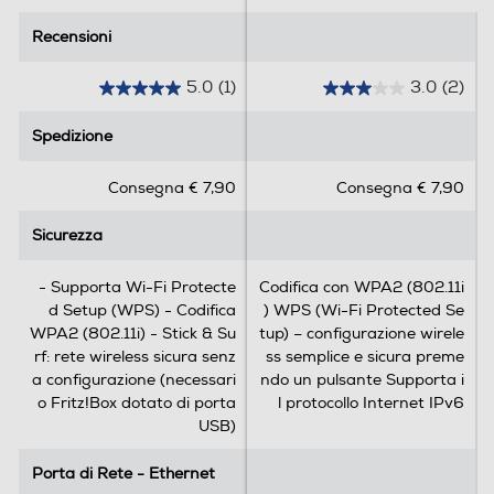
Dimensioni - Peso
Recensioni
Recensioni
Altezza-mm
5.0
(1)
3.0
(2)
5
3
75
.
.
Spedizione
Spedizione
0
0
Larghezza-mm
s
s
Consegna € 7,90
Consegna € 7,90
u
u
25
5
5
Sicurezza
Sicurezza
Profondità-mm
s
s
t
t
11
e
e
- Supporta Wi-Fi Protecte
Codifica con WPA2 (802.11i
l
l
d Setup (WPS) - Codifica
) WPS (Wi-Fi Protected Se
Peso-Kg
l
l
WPA2 (802.11i) - Stick & Su
tup) – configurazione wirele
e
e
rf: rete wireless sicura senz
ss semplice e sicura preme
0,1
.
.
a configurazione (necessari
ndo un pulsante Supporta i
1
2
o Fritz!Box dotato di porta
l protocollo Internet IPv6
r
r
USB)
Informazioni sulla sicurezza del prodotto
e
e
c
c
Porta di Rete - Ethernet
Porta di Rete - Ethernet
Clicca qui
e
e