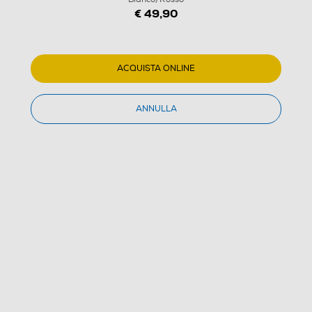
€ 49,90
ACQUISTA ONLINE
1
/
7
ANNULLA
FRITZ! - WLAN Stick AC 860-Bianco/Rosso
5.0
(1)
Dettagli Prodotto
Confronta
€ 49,90
IVA e contributo RAEE inclusi
€ 49,99
prezzo consigliato
Acquisto online