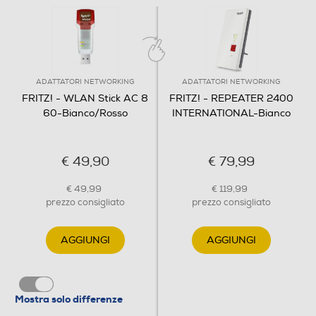
- Supporta Wi-Fi Protected Setup (WPS) - Codifica
WPA2 (802.11i) - Stick & Surf: rete wireless sicura senza
configurazione (necessario Fritz!Box dotato di porta
USB)
ADATTATORI NETWORKING
ADATTATORI NETWORKING
FRITZ! - WLAN Stick AC 8
FRITZ! - REPEATER 2400
Connettività
60-Bianco/Rosso
INTERNATIONAL-Bianco
Porta di Rete - Ethernet
€ 49,90
€ 79,99
€ 49,99
€ 119,99
Powerline (PLC)
prezzo consigliato
prezzo consigliato
AGGIUNGI
AGGIUNGI
USB
Mostra solo differenze