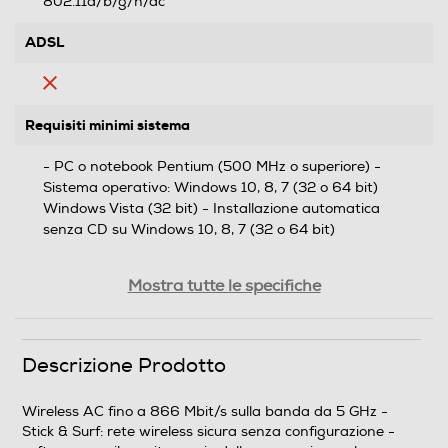
802.11a/b/g/n/ac
ADSL
Requisiti minimi sistema
- PC o notebook Pentium (500 MHz o superiore) -
Sistema operativo: Windows 10, 8, 7 (32 o 64 bit)
Windows Vista (32 bit) - Installazione automatica
senza CD su Windows 10, 8, 7 (32 o 64 bit)
Altre funzioni
Mostra tutte le specifiche
- WLAN 802.11ac fino a 866 Mbit/s lordi banda da 5
GHz - WLAN 802.11n fino a 300 Mbit/s lordi banda da
2,4 GHz - Wireless dual N per l'uso di 2,4 GHz o 5 GHz -
Descrizione Prodotto
Compatibile con 802.11n (300 Mbit/s), 802.11g (54
Mbit/s) e 802.11b (11 Mbit/s) - Potenza di trasmissione
Wireless AC fino a 866 Mbit/s sulla banda da 5 GHz -
configurabile
Stick & Surf: rete wireless sicura senza configurazione -