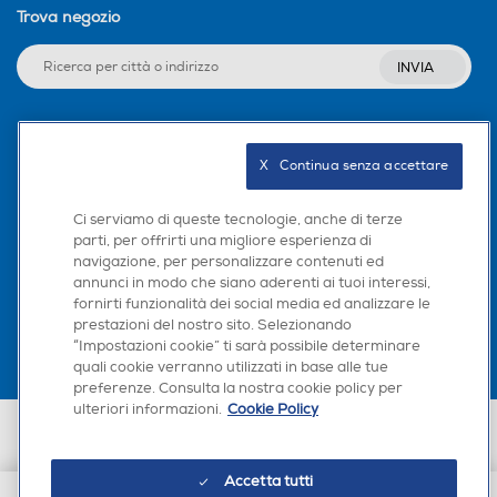
Trova negozio
INVIA
Seguici sui social
X   Continua senza accettare
Ci serviamo di queste tecnologie, anche di terze
parti, per offrirti una migliore esperienza di
navigazione, per personalizzare contenuti ed
Scarica la nostra app
annunci in modo che siano aderenti ai tuoi interessi,
fornirti funzionalità dei social media ed analizzare le
prestazioni del nostro sito. Selezionando
“Impostazioni cookie” ti sarà possibile determinare
quali cookie verranno utilizzati in base alle tue
preferenze. Consulta la nostra cookie policy per
ulteriori informazioni.
Cookie Policy
Euronics Italia SpA. Sede legale Via Montefeltro, 6/a 20156 Milano
Partita Iva, Codice Fiscale e iscrizione CCIAA Milano Monza Brianza Lodi
n. 13337170156. Codice intermediario SDI: HHBD9AK. Vendite soggette
Accetta tutti
agli Artt. 45 e ss del Codice del Consumo in tema di Diritti dei