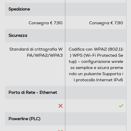
.
.
Spedizione
Spedizione
0
0
s
s
Consegna € 7,90
Consegna € 7,90
u
u
5
5
Sicurezza
Sicurezza
s
s
t
t
e
e
Standard di crittografia W
Codifica con WPA2 (802.11i
l
l
PA/WPA2/WPA3
) WPS (Wi-Fi Protected Se
l
l
tup) – configurazione wirele
e
e
ss semplice e sicura preme
.
.
ndo un pulsante Supporta i
2
l protocollo Internet IPv6
r
e
Porta di Rete - Ethernet
Porta di Rete - Ethernet
c
e
n
s
Powerline (PLC)
Powerline (PLC)
i
o