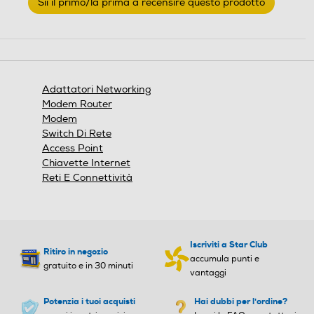
Sii il primo/la prima a recensire questo prodotto
1
valutazione
.
Questa
Porte
Porte
azione
aprirà
1x porta LAN Gigabit
una
finestra
Adattatori Networking
modale.
Peso-Kg
Peso-Kg
Modem Router
Modem
0,25
0,175
Switch Di Rete
Access Point
Altezza-mm
Altezza-mm
Chiavette Internet
Reti E Connettività
Larghezza-mm
Larghezza-mm
Iscriviti a Star Club
Ritiro in negozio
accumula punti e
gratuito e in 30 minuti
vantaggi
Profondità-mm
Profondità-mm
Potenzia i tuoi acquisti
Hai dubbi per l'ordine?