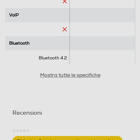
n
i
VoIP
VoIP
Bluetooth
Bluetooth
Bluetooth 4.2
USB
USB
Mostra tutte le specifiche
FireWire (IEEE 1394)
FireWire (IEEE 1394)
Recensioni
Numero porte Ethernet
Numero porte Ethernet
★★★★★
Nessuna