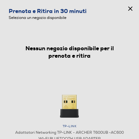
CONCORSO ANNIVERSARIO
Prenota e Ritira in 30 minuti
0
Seleziona un negozio disponibile
Nessun negozio disponibile per il
ADATTATORI NETWORKING
prenota e ritira
TP-LINK
Adattatori Networking TP-LINK - ARCHER T600UB -AC600
WI-FI BLUETOOTH USB ADAPTER