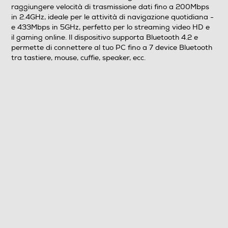
potenzia il tuo PC permettendo di ricevere il segnale
raggiungere velocità di trasmissione dati fino a 200Mbps
Wi-Fi del router su Banda 2.4GHz e 5GHz. La tecnologia
in 2.4GHz, ideale per le attività di navigazione quotidiana -
256QAM consente di raggiungere velocità di
e 433Mbps in 5GHz, perfetto per lo streaming video HD e
trasmissione dati fino a 200Mbps in 2.4GHz, ideale per
il gaming online. Il dispositivo supporta Bluetooth 4.2 e
le attività di navigazione quotidiana - e 433Mbps in
permette di connettere al tuo PC fino a 7 device Bluetooth
5GHz, perfetto per lo streaming video HD e il gaming
tra tastiere, mouse, cuffie, speaker, ecc.
online. Il dispositivo supporta Bluetooth 4.2 e permette
di connettere al tuo PC fino a 7 device Bluetooth tra
tastiere, mouse, cuffie, speaker, ecc.
Mesi garanzia del costruttore
24
Sicurezza
Sicurezza
Standard di crittografia WPA/WPA2/WPA3
Connettività