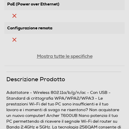
PoE (Power over Ethernet)
Configurazione remota
Interfaccia utente
Mostra tutte le specifiche
Contenuto della confezione
Descrizione Prodotto
Archer T600UB Nano CD Guida rapida all'installazione
Adattatore - Wireless 802.11a/b/g/n/ac - Con USB -
Standard di crittografia WPA/WPA2/WPA3 - Le
Descrizione marketing
prestazioni Wi-Fi del tuo PC sono insufficienti e il tuo
lavoro e i momenti di svago ne risentono? Non acquistare
Le prestazioni Wi-Fi del tuo PC sono insufficienti e il tuo
un nuovo computer! Archer T600UB Nano potenzia il tuo
lavoro e i momenti di svago ne risentono? Non
PC permettendo di ricevere il segnale Wi-Fi del router su
acquistare un nuovo computer! Archer T600UB Nano
Banda 2.4GHz e 5GHz. La tecnologia 256QAM consente di