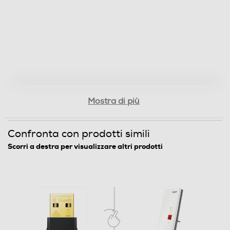
Porta di Rete - Ethernet
Powerline (PLC)
Mostra di più
VoIP
Confronta con prodotti simili
Bluetooth
Scorri a destra per visualizzare altri prodotti
Bluetooth 4.2
USB