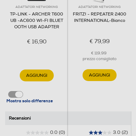
FireWire (IEEE 1394)
ADATTATORI NETWORKING
ADATTATORI NETWORKING
TP-LINK - ARCHER T600
FRITZ! - REPEATER 2400
UB -AC600 WI-FI BLUET
INTERNATIONAL-Bianco
OOTH USB ADAPTER
Dimensioni - Peso
€ 79,99
€ 16,90
Peso-Kg
€ 119,99
0,25
prezzo consigliato
Informazioni sulla sicurezza del prodotto
AGGIUNGI
AGGIUNGI
Clicca qui
Mostra solo differenze
Recensioni
Recensioni
0.0
(0)
3.0
(2)
0
3