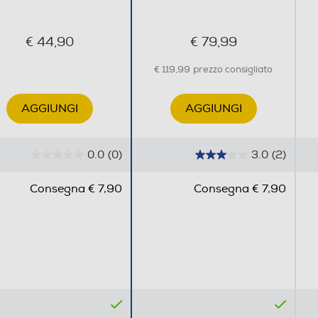
€ 44,90
€ 79,99
€ 119,99
prezzo consigliato
AGGIUNGI
AGGIUNGI
0.0
(0)
3.0
(2)
0
3
.
.
Consegna € 7,90
Consegna € 7,90
0
0
s
s
u
u
5
5
s
s
t
t
e
e
l
l