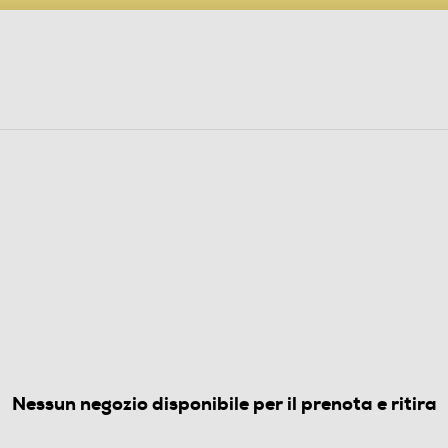
PARTECIPA AL CONCORSO ANNIVERSARIO
ine
 Audio
Elettrodomestici
Foto, Video, Droni
KING
0
(0)
Nessun negozio disponibile per il prenota e ritira