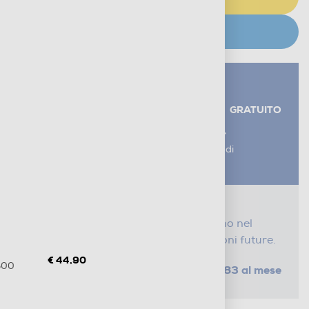
CERCA NEGOZIO
Servizi aggiuntivi alla consegna*
RITIRO USATO RAEE
GRATUITO
AGGIUNGI UN SERVIZIO
*I servizi sono esclusi dal costo di
consegna
Proteggi il tuo acquisto
Con i nostri servizi Serena, ti seguiamo nel
tempo e risparmi sui costi di riparazioni future.
€ 44,90
500
da € 0,83 al mese
SELEZIONA UN PIANO
Metodi di pagamento e finanziamenti