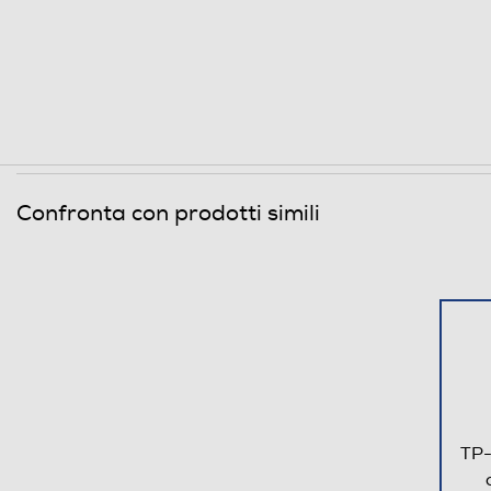
Informazioni sulla sicurezza del prodotto
Clicca qui
Confronta con prodotti simili
TP-