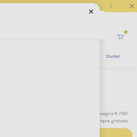
0
Ciao
Mobilità Elettrica
Lifestyle
Outlet
€ 44,90
IVA e contributo RAEE inclusi
Acquisto online
con consegna € 7,90
Ritiro in negozio
in 30 minuti e sempre gratuito
AGGIUNGI AL CARRELLO