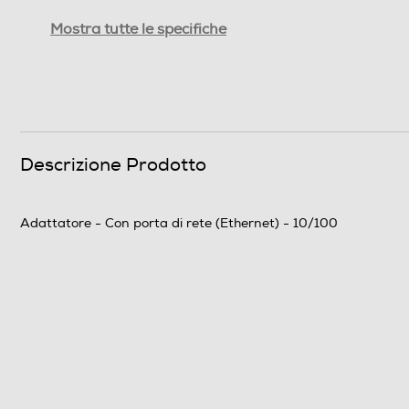
Mostra tutte le specifiche
Requisiti minimi sistema
Contenuto della confezione
Descrizione Prodotto
Descrizione marketing
Adattatore - Con porta di rete (Ethernet) - 10/100
Connettività
Porta di Rete - Ethernet
Tipo Ethernet