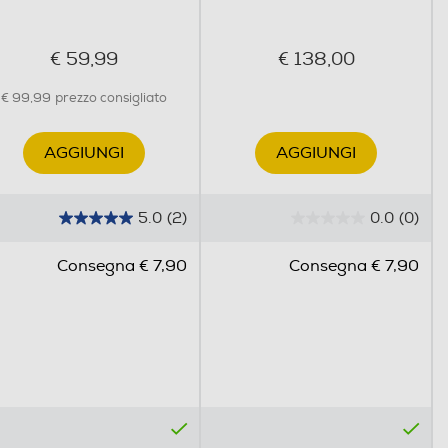
€ 59,99
€ 138,00
€ 99,99
prezzo consigliato
AGGIUNGI
AGGIUNGI
5.0
(2)
0.0
(0)
5
0
.
.
Consegna € 7,90
Consegna € 7,90
0
0
s
s
u
u
5
5
s
s
t
t
e
e
l
l