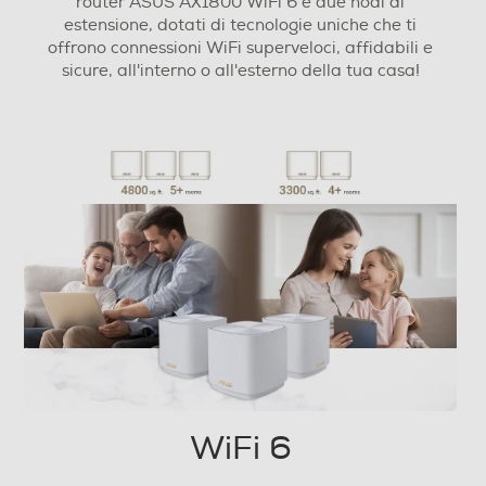
router ASUS AX1800 WiFi 6 e due nodi di
24
estensione, dotati di tecnologie uniche che ti
offrono connessioni WiFi superveloci, affidabili e
Connettività
sicure, all'interno o all'esterno della tua casa!
Porta di Rete - Ethernet
Powerline (PLC)
VoIP
Bluetooth
WiFi 6
USB