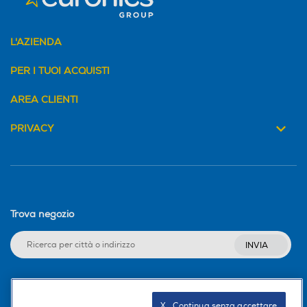
Nessun abbonamento
L'AZIENDA
Profondità-mm
Profondità-mm
PER I TUOI ACQUISTI
Alcuni router offrono solo 3 anni di protezione,
ASUS AiProtection ti copre per tutta la vita del
AREA CLIENTI
tuo prodotto.
Sicurezza
Sicurezza
PRIVACY
Trova negozio
INVIA
Seguici sui social
X   Continua senza accettare