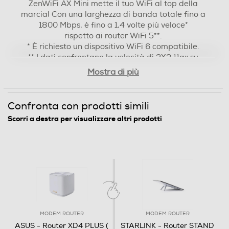
ZenWiFi AX Mini mette il tuo WiFi al top della
marcia! Con una larghezza di banda totale fino a
1800 Mbps, è fino a 1,4 volte più veloce*
FireWire (IEEE 1394)
rispetto ai router WiFi 5**.
* È richiesto un dispositivo WiFi 6 compatibile.
** I dati confrontano la velocità di 2X2 11ax su
larghezza di banda 5GHz 80 MHz con
Mostra di più
modulazione 1024QAM con la velocità di 2x2
Dimensioni - Peso
11ac su 5GHz 80 MHz con modulazione 256QAM.
Confronta con prodotti simili
Peso-Kg
Scorri a destra per visualizzare altri prodotti
0,307
Informazioni sulla sicurezza del prodotto
Clicca qui
MODEM ROUTER
MODEM ROUTER
ASUS - Router XD4 PLUS (
STARLINK - Router STAND