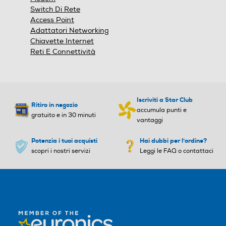
Switch Di Rete
Access Point
Adattatori Networking
Chiavette Internet
WAN-TO-LAN Throughput
WAN-TO-LAN Throughput
Reti E Connettività
Iscriviti a Star Club
Ritiro in negozio
accumula punti e
gratuito e in 30 minuti
vantaggi
Peso-Kg
Peso-Kg
Potenzia i tuoi acquisti
Hai dubbi per l'ordine?
scopri i nostri servizi
Leggi le FAQ o contattaci
0,307
6,73
Altezza-mm
Altezza-mm
Larghezza-mm
Larghezza-mm