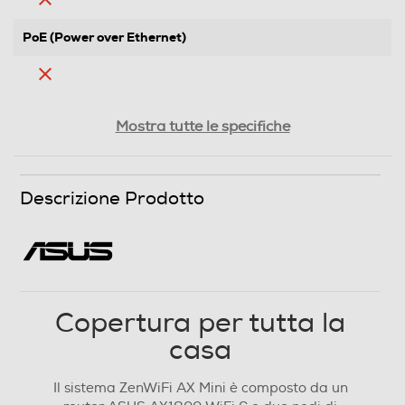
PoE (Power over Ethernet)
Configurazione remota
Mostra tutte le specifiche
Interfaccia utente
Descrizione Prodotto
Contenuto della confezione
XD4 Plus ?Cavo Ethernet RJ45 ?Adattatore di
Copertura per tutta la
alimentazione ?Guida Rapida ?Certificato di garanzia ?
Pacchetto viti
casa
Mesi garanzia del costruttore
Il sistema ZenWiFi AX Mini è composto da un