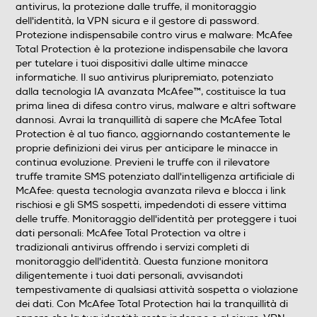
antivirus, la protezione dalle truffe, il monitoraggio
tutelare i tuoi dispositivi dalle ultime minacce
dell'identità, la VPN sicura e il gestore di password.
informatiche. Il suo antivirus pluripremiato, potenziato
Protezione indispensabile contro virus e malware: McAfee
dalla tecnologia IA avanzata McAfee™, costituisce la
Total Protection è la protezione indispensabile che lavora
tua prima linea di difesa contro virus, malware e altri
per tutelare i tuoi dispositivi dalle ultime minacce
software dannosi. Avrai la tranquillità di sapere che
informatiche. Il suo antivirus pluripremiato, potenziato
McAfee Total Protection è al tuo fianco, aggiornando
dalla tecnologia IA avanzata McAfee™, costituisce la tua
costantemente le proprie definizioni dei virus per
prima linea di difesa contro virus, malware e altri software
anticipare le minacce in continua evolu
dannosi. Avrai la tranquillità di sapere che McAfee Total
Protection è al tuo fianco, aggiornando costantemente le
Digitale
proprie definizioni dei virus per anticipare le minacce in
continua evoluzione. Previeni le truffe con il rilevatore
truffe tramite SMS potenziato dall'intelligenza artificiale di
Si
McAfee: questa tecnologia avanzata rileva e blocca i link
rischiosi e gli SMS sospetti, impedendoti di essere vittima
Informazioni sulla sicurezza del prodotto
delle truffe. Monitoraggio dell'identità per proteggere i tuoi
dati personali: McAfee Total Protection va oltre i
Clicca qui
tradizionali antivirus offrendo i servizi completi di
monitoraggio dell'identità. Questa funzione monitora
diligentemente i tuoi dati personali, avvisandoti
tempestivamente di qualsiasi attività sospetta o violazione
dei dati. Con McAfee Total Protection hai la tranquillità di