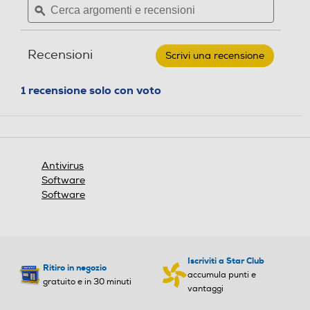
recensioni.
recensioni
argomenti
ϙ
argoment
per
e
e
MCAFEE
-
recensioni
recensio
Total
Recensioni
Scrivi una recensione
.
Protection
10
Questa
dispositivi
azione
1 recensione solo con voto
aprirà
una
finestra
modale.
Antivirus
Software
Software
Iscriviti a Star Club
Ritiro in negozio
accumula punti e
gratuito e in 30 minuti
vantaggi