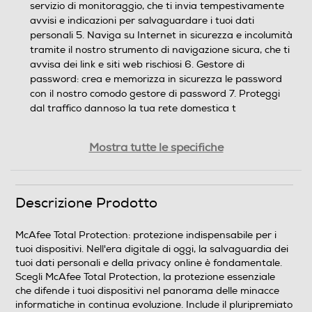
servizio di monitoraggio, che ti invia tempestivamente
avvisi e indicazioni per salvaguardare i tuoi dati
personali 5. Naviga su Internet in sicurezza e incolumità
tramite il nostro strumento di navigazione sicura, che ti
avvisa dei link e siti web rischiosi 6. Gestore di
password: crea e memorizza in sicurezza le password
con il nostro comodo gestore di password 7. Proteggi
dal traffico dannoso la tua rete domestica t
Descrizione marketing
Mostra tutte le specifiche
McAfee Total Protection: protezione indispensabile per i
tuoi dispositivi. Nell'era digitale di oggi, la salvaguardia
dei tuoi dati personali e della privacy online è
Descrizione Prodotto
fondamentale. Scegli McAfee Total Protection, la
protezione essenziale che difende i tuoi dispositivi nel
McAfee Total Protection: protezione indispensabile per i
panorama delle minacce informatiche in continua
tuoi dispositivi. Nell'era digitale di oggi, la salvaguardia dei
evoluzione. Include il pluripremiato antivirus, la
tuoi dati personali e della privacy online è fondamentale.
protezione dalle truffe, il monitoraggio dell'identità, la
Scegli McAfee Total Protection, la protezione essenziale
VPN sicura e il gestore di password. Protezione
che difende i tuoi dispositivi nel panorama delle minacce
indispensabile contro virus e malware: McAfee Total
informatiche in continua evoluzione. Include il pluripremiato
Protection è la protezione indispensabile che lavora per