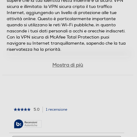
sapere che la tua identità resta indenne e al sicuro. VPN
sicura e illimitata: la VPN sicura cripta il tuo traffico
Internet, aggiungendo un livello di protezione alle tue
attività online. Questo è particolarmente importante
quando si utilizzano le reti Wi-Fi pubbliche, in quanto
nasconde i tuoi dati personali a occhi e orecchie indiscreti.
Con la VPN sicura di McAfee Total Protection puoi
navigare su Internet tranquillamente, sapendo che la tua
riservatezza ha la priorità.
Mostra di più
5.0
1 recensione
L'azione
★★★★★
★★★★★
5
porterà
su
alla
5
pagina
stelle.
delle
Leggi
Cerca
Cerca