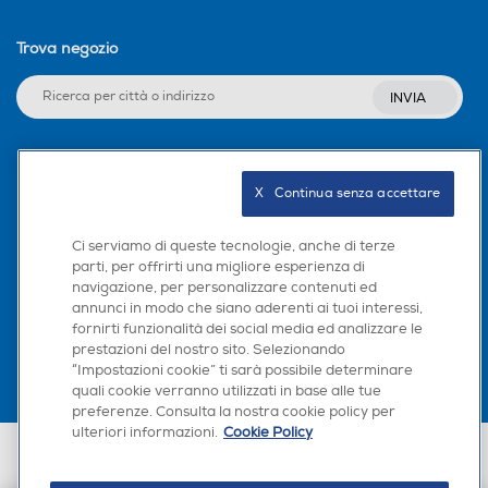
Trova negozio
INVIA
Seguici sui social
X   Continua senza accettare
Ci serviamo di queste tecnologie, anche di terze
parti, per offrirti una migliore esperienza di
navigazione, per personalizzare contenuti ed
Scarica la nostra app
annunci in modo che siano aderenti ai tuoi interessi,
fornirti funzionalità dei social media ed analizzare le
prestazioni del nostro sito. Selezionando
“Impostazioni cookie” ti sarà possibile determinare
quali cookie verranno utilizzati in base alle tue
preferenze. Consulta la nostra cookie policy per
ulteriori informazioni.
Cookie Policy
Euronics Italia SpA. Sede legale Via Montefeltro, 6/a 20156 Milano
Partita Iva, Codice Fiscale e iscrizione CCIAA Milano Monza Brianza Lodi
n. 13337170156. Codice intermediario SDI: HHBD9AK. Vendite soggette