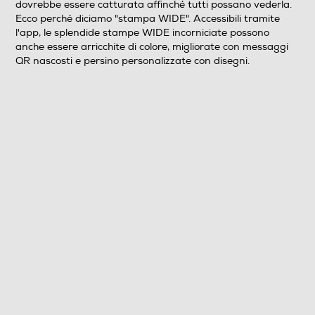
dovrebbe essere catturata affinché tutti possano vederla.
Ecco perché diciamo "stampa WIDE". Accessibili tramite
l'app, le splendide stampe WIDE incorniciate possono
anche essere arricchite di colore, migliorate con messaggi
Interfacce
QR nascosti e persino personalizzate con disegni.
Slot memory card
Porta USB
Display
Display LCD
Touchscreen