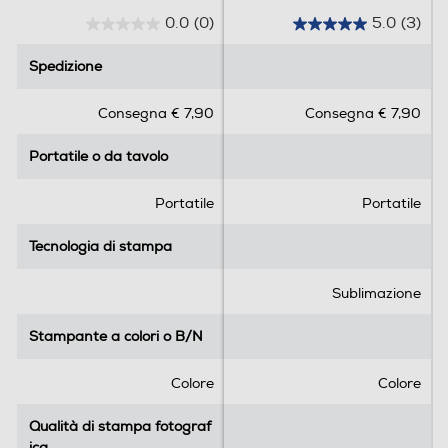
0,34
0.0
(0)
5.0
(3)
0
5
.
.
Informazioni sulla sicurezza del prodotto
Spedizione
Spedizione
0
0
s
s
Clicca qui
Consegna € 7,90
Consegna € 7,90
u
u
5
5
Portatile o da tavolo
Portatile o da tavolo
s
s
t
t
e
e
Portatile
Portatile
l
l
l
l
Tecnologia di stampa
Tecnologia di stampa
e
e
.
.
Sublimazione
3
r
Stampante a colori o B/N
Stampante a colori o B/N
e
c
Colore
Colore
e
n
Qualità di stampa fotograf
Qualità di stampa fotograf
s
ica
ica