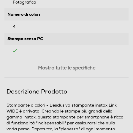
Fotografica
Numero di colori
4
Stampa senza PC
Bordi
Mostra tutte le specifiche
Descrizione Prodotto
Connettività
Bluetooth
Stampante a colori - L'esclusiva stampante instax Link
WIDE è arrivata. Creando le stampe più grandi della
Bluetooth 4.2
gamma instax, questa stampante per smartphone è ricca
di funzionalità "indispensabili" per assicurarsi che nulla
Wireless
vada perso. Dopotutto, la "pienezza" di ogni momento