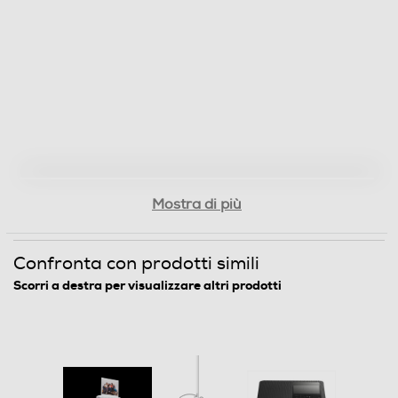
Gestione energetica
Tipo d'alimentazione
Batteria
Consumo energetico-W
Mostra di più
3
Descrizione
Confronta con prodotti simili
Scorri a destra per visualizzare altri prodotti
Porta di Rete - Ethernet
Accessori in dotazione