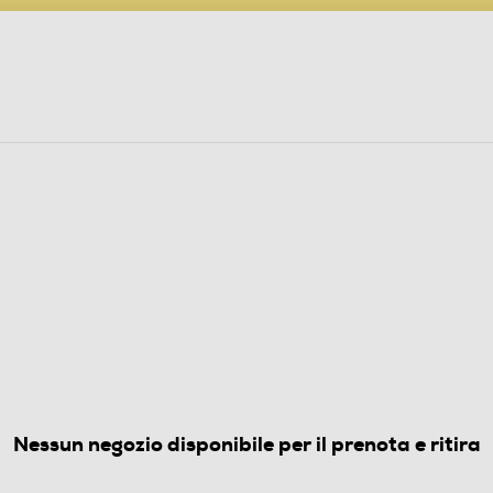
PARTECIPA AL CONCORSO ANNIVERSARIO
ine
 Audio
Elettrodomestici
Foto, Video, Droni
ampa laser
(0)
Nessun negozio disponibile per il prenota e ritira