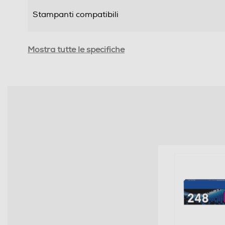
Stampanti compatibili
Informazioni sulla sicurezza del prodotto
Mostra tutte le specifiche
Clicca qui