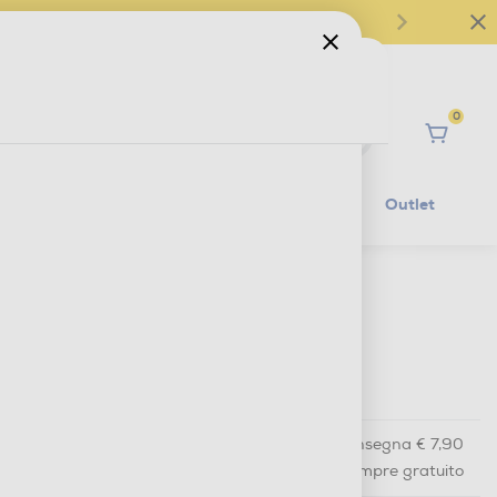
0
Ciao
Mobilità Elettrica
Lifestyle
Outlet
€ 69,90
IVA e contributo RAEE inclusi
€ 80,00
prezzo consigliato
Acquisto online
con consegna € 7,90
Ritiro in negozio
in 30 minuti e sempre gratuito