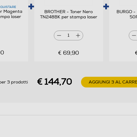
QUISTARE
r Magenta
BROTHER - Toner Nero
BURGO - 
mpa laser
TN248BK per stampa laser
50F
1
90
€ 69,90
€ 144,70
per 3 prodotti
AGGIUNGI 3 AL CARR