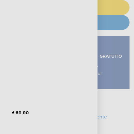
AGGIUNGI AL CARRELLO
CERCA NEGOZIO
Servizi aggiuntivi alla consegna*
RITIRO USATO RAEE
GRATUITO
AGGIUNGI UN SERVIZIO
*I servizi sono esclusi dal costo di
consegna
Metodi di pagamento e finanziamenti
Informazioni sulla consegna
Diritto di recesso
€ 69,90