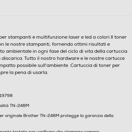
stampanti e multifunzione laser e led a colori.Il toner
 le nostre stampanti, fornendo ottimi risultati e
 ambientale in ogni fase del ciclo di vita della cartuccia
in discarica. Tutto il nostro hardware e le nostre cartucce
mpatto possibile sull'ambiente. Cartuccia di toner per
re la pena di usarla.
 19798
qualità TN-248M
aser originale Brother TN-248M protegge la garanzia della
amente testate per verificare che stampino sempre