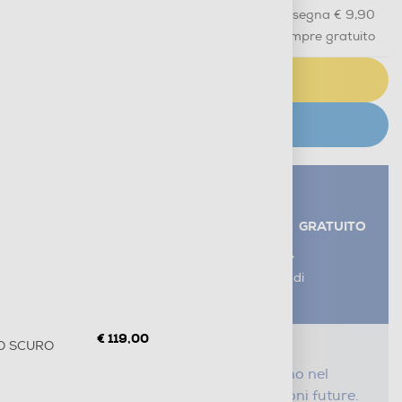
Acquisto online
con consegna € 9,90
Ritiro in negozio
in 30 minuti e sempre gratuito
AGGIUNGI AL CARRELLO
CERCA NEGOZIO
Servizi aggiuntivi alla consegna*
RITIRO USATO RAEE
GRATUITO
AGGIUNGI UN SERVIZIO
*I servizi sono esclusi dal costo di
consegna
€ 119,00
IO SCURO
Proteggi il tuo acquisto
Con i nostri servizi Serena, ti seguiamo nel
tempo e risparmi sui costi di riparazioni future.