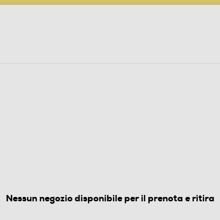
PARTECIPA AL CONCORSO ANNIVERSARIO
ine
 Audio
Elettrodomestici
Foto, Video, Droni
D
GIO SCURO
(0)
Nessun negozio disponibile per il prenota e ritira