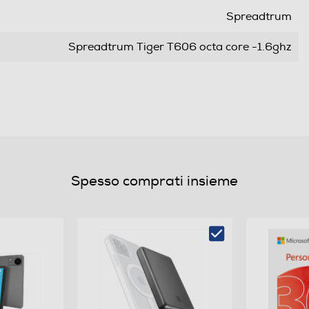
Spreadtrum
Spreadtrum Tiger T606 octa core -1.6ghz
Octa Core
1,6
8
Spesso comprati insieme
128