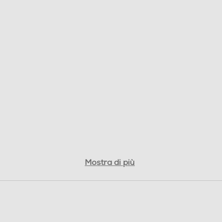
13
8
Mostra di più
Quattro altoparlanti