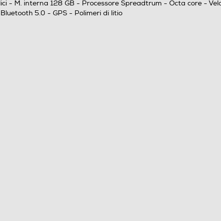
lici - M. interna 128 GB - Processore Spreadtrum - Octa core - Ve
Nano
uetooth 5.0 - GPS - Polimeri di litio
802.11a/b/g/n/ac
Bluetooth 5.0
2 nano sim or 1 nano sim and 1 micro SD