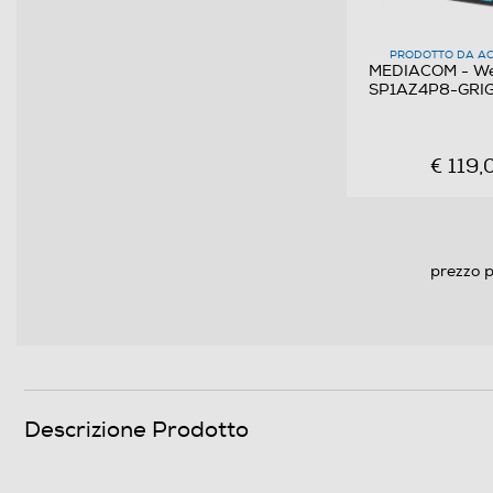
Display
PRODOTTO DA AC
Dimensione schermo (pollici)
MEDIACOM - We
SP1AZ4P8-GRI
Ris. orizzontale-pixel
Ris. verticale-pixel
€ 119,
Rapporto formato
Tipo di monitor
prezzo p
Tecnologia schermo
Touchscreen
Connettività
Descrizione Prodotto
Modulo G - UMTS