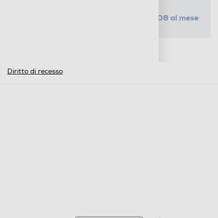
da € 2,08 al mese
SELEZIONA UN PIANO
Metodi di pagamento e finanziamenti
Informazioni sulla consegna
Diritto di recesso