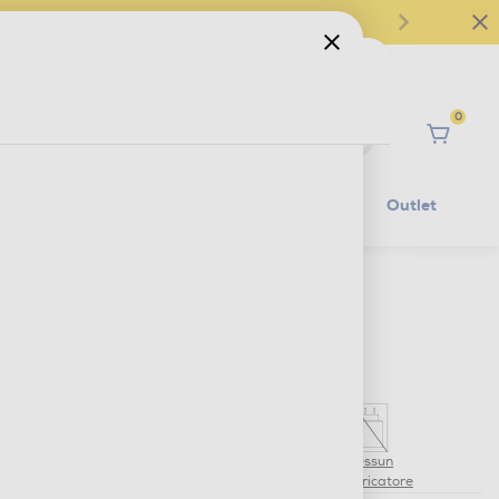
0
Ciao
Mobilità Elettrica
Lifestyle
Outlet
€ 119,00
IVA e contributo RAEE inclusi
Nessun
caricatore