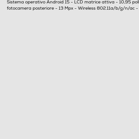
Sistema operativo Android 15 - LCD matrice attiva - 10,95 pol
Formato Slot SIM
fotocamera posteriore - 13 Mpx - Wireless 802.11a/b/g/n/ac - Bl
Funzione chiamata
Wireless
Protocollo Wi-fi
Bluetooth
Tecnologia NFC
Interfacce
Memory card slot
Porta USB
Uscita cuffie