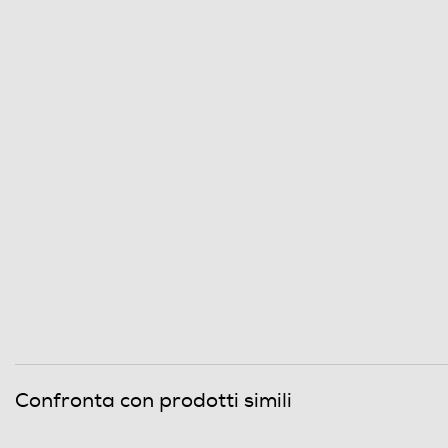
Fotocamera
Fotocamera posteriore
Megapixel fotocamera posteriore
Fotocamera digitale
MegaPixel totali
Navigazione
GPS
Audio
Confronta con prodotti simili
Tipo altoparlanti