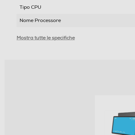
Tipo CPU
Nome Processore
Core processore
Mostra tutte le specifiche
Velocità del processore in GHz
Memoria RAM
Capacità RAM in GB
Hard disk
Capacità memoria interna-GB
Memoria espandibile