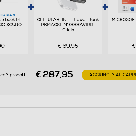
QUISTARE
10,95
b book M-
CELLULARLINE - Power Bank
MICROSOFT
GIO SCURO
PBMAGSLIM10000WIRD-
1920
Grigio
1200
00
€ 69,95
€
16:10
LCD
€ 287,95
er 3 prodotti
AGGIUNGI 3 AL CARR
Tecnologia IPS
Con modulo 4G (LTE)