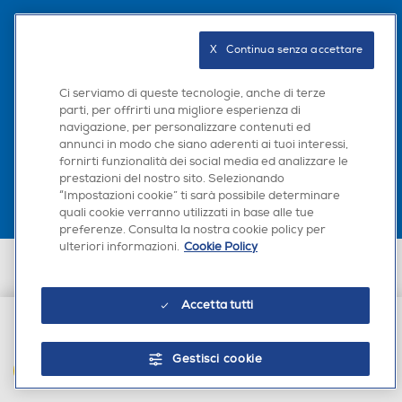
Seguici sui social
X   Continua senza accettare
Ci serviamo di queste tecnologie, anche di terze
parti, per offrirti una migliore esperienza di
navigazione, per personalizzare contenuti ed
Scarica la nostra app
annunci in modo che siano aderenti ai tuoi interessi,
fornirti funzionalità dei social media ed analizzare le
prestazioni del nostro sito. Selezionando
“Impostazioni cookie” ti sarà possibile determinare
quali cookie verranno utilizzati in base alle tue
preferenze. Consulta la nostra cookie policy per
ulteriori informazioni.
Cookie Policy
Euronics Italia SpA. Sede legale Via Montefeltro, 6/a 20156 Milano
Partita Iva, Codice Fiscale e iscrizione CCIAA Milano Monza Brianza Lodi
n. 13337170156. Codice intermediario SDI: HHBD9AK. Vendite soggette
Accetta tutti
agli Artt. 45 e ss del Codice del Consumo in tema di Diritti dei
Consumatori.
€ 18,90
Gestisci cookie
AGGIUNGI AL CARRELLO