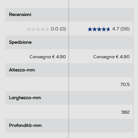
Recensioni
Recensioni
0.0
(0)
4.7
(56)
0
4
.
.
Spedizione
Spedizione
0
7
s
s
Consegna € 4,90
Consegna € 4,90
u
u
5
5
Altezza-mm
Altezza-mm
s
s
t
t
e
e
70,5
l
l
l
l
Larghezza-mm
Larghezza-mm
e
e
.
.
382
5
6
Profondità-mm
Profondità-mm
r
e