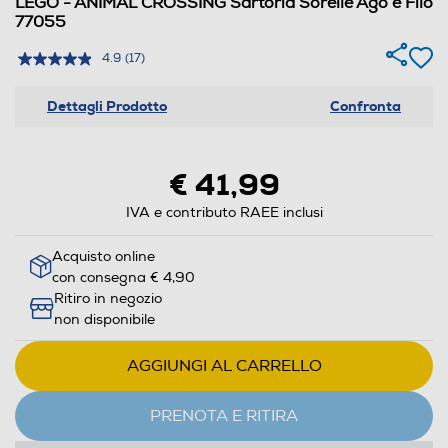
LEGO - ANIMAL CROSSING Sartoria Sorelle Ago e Filo
77055
4.9
(17)
Dettagli Prodotto
Confronta
€ 41,99
IVA e contributo RAEE inclusi
Acquisto online
con consegna € 4,90
Ritiro in negozio
non disponibile
AGGIUNGI AL CARRELLO
PRENOTA E RITIRA