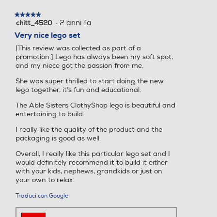
★★★★★
★★★★★
·
2 anni fa
chitt_4520
5
su
Very nice lego set
5
[This review was collected as part of a
stelle.
promotion.] Lego has always been my soft spot,
and my niece got the passion from me.
She was super thrilled to start doing the new
lego together, it’s fun and educational.
The Able Sisters ClothyShop lego is beautiful and
entertaining to build.
I really like the quality of the product and the
packaging is good as well.
Overall, I really like this particular lego set and I
would definitely recommend it to build it either
with your kids, nephews, grandkids or just on
your own to relax.
Traduci con Google