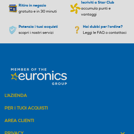
Iscriviti a Star Club
Ritiro in negozio
accumula punti e
gratuito e in 30 minuti
vantaggi
Potenzia i tuoi acquisti
Hai dubbi per l'ordine?
scopri i nostri servizi
Leggi le FAQ o contattaci
L'AZIENDA
PER I TUOI ACQUISTI
AREA CLIENTI
PRIVACY