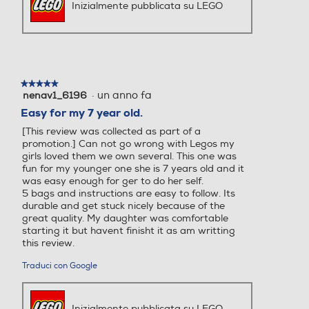
Inizialmente pubblicata su LEGO
★★★★★
★★★★★
·
un anno fa
nenav1_6196
5
su
Easy for my 7 year old.
5
[This review was collected as part of a
stelle.
promotion.] Can not go wrong with Legos my
girls loved them we own several. This one was
fun for my younger one she is 7 years old and it
was easy enough for ger to do her self.
5 bags and instructions are easy to follow. Its
durable and get stuck nicely because of the
great quality. My daughter was comfortable
starting it but havent finisht it as am writting
this review.
Traduci con Google
Inizialmente pubblicata su LEGO