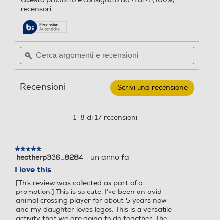
Questo prodotto è consigliato da 4 di 4 (100%)
su
alla
recensori
5
pagina
stelle.
delle
Leggi
recensioni.
recensioni
per
Cerca
Cerca
LEGO
argomenti
ϙ
argoment
-
ANIMAL
e
e
CROSSING
recensioni
recensio
Sartoria
Recensioni
Sorelle
Scrivi una recensione
.
Ago
Questa
e
azione
Filo
aprirà
1–8 di 17 recensioni
77055
una
finestra
modale.
★★★★★
★★★★★
·
un anno fa
heatherp336_8284
5
su
I love this
5
[This review was collected as part of a
stelle.
promotion.] This is so cute. I’ve been an avid
animal crossing player for about 5 years now
and my daughter loves legos. This is a versatile
activity that we are going to do together. The