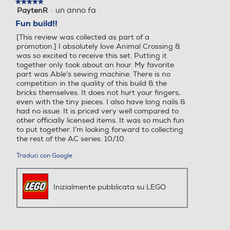
★★★★★
★★★★★
·
un anno fa
PaytenR
5
su
Fun build!!
5
[This review was collected as part of a
stelle.
promotion.] I absolutely love Animal Crossing &
was so excited to receive this set. Putting it
together only took about an hour. My favorite
part was Able’s sewing machine. There is no
competition in the quality of this build & the
bricks themselves. It does not hurt your fingers,
even with the tiny pieces. I also have long nails &
had no issue. It is priced very well compared to
other officially licensed items. It was so much fun
to put together. I’m looking forward to collecting
the rest of the AC series. 10/10.
Traduci con Google
Inizialmente pubblicata su LEGO