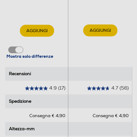
AGGIUNGI
AGGIUNGI
Mostra solo differenze
Recensioni
Recensioni
4.9
(17)
4.7
(56)
4
4
.
.
Spedizione
Spedizione
9
7
s
s
Consegna € 4,90
Consegna € 4,90
u
u
5
5
Altezza-mm
Altezza-mm
s
s
t
t