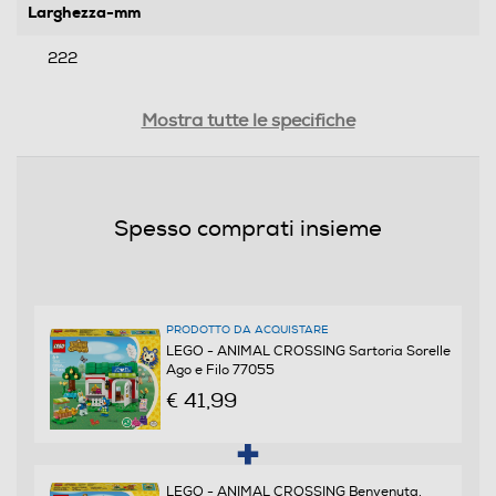
Larghezza-mm
222
Profondità-mm
Mostra tutte le specifiche
262
Peso-Kg
Spesso comprati insieme
0,563
Informazioni sulla sicurezza del prodotto
PRODOTTO DA ACQUISTARE
Clicca qui
LEGO - ANIMAL CROSSING Sartoria Sorelle
Ago e Filo 77055
€ 41,99
LEGO - ANIMAL CROSSING Benvenuta,