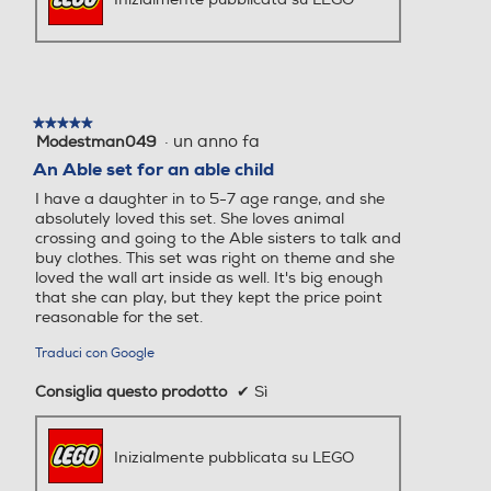
★★★★★
★★★★★
·
un anno fa
Modestman049
5
su
An Able set for an able child
5
I have a daughter in to 5-7 age range, and she
stelle.
absolutely loved this set. She loves animal
crossing and going to the Able sisters to talk and
buy clothes. This set was right on theme and she
loved the wall art inside as well. It's big enough
that she can play, but they kept the price point
reasonable for the set.
Traduci con Google
Consiglia questo prodotto
✔
Sì
Inizialmente pubblicata su LEGO