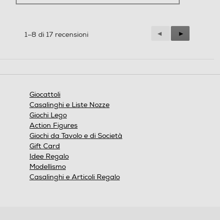
Precedente
◄
Successiva
►
1–8 di 17 recensioni
Reviews
Reviews
Giocattoli
Casalinghi e Liste Nozze
Giochi Lego
Action Figures
Giochi da Tavolo e di Società
Gift Card
Idee Regalo
Modellismo
Casalinghi e Articoli Regalo