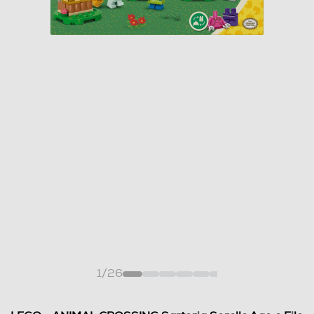
1
/
26