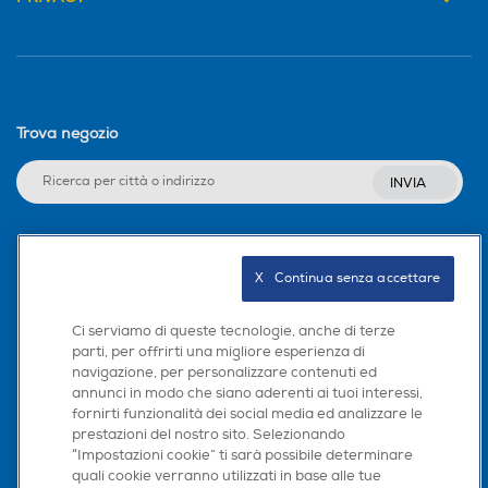
Trova negozio
INVIA
Seguici sui social
X   Continua senza accettare
Ci serviamo di queste tecnologie, anche di terze
parti, per offrirti una migliore esperienza di
navigazione, per personalizzare contenuti ed
Scarica la nostra app
annunci in modo che siano aderenti ai tuoi interessi,
fornirti funzionalità dei social media ed analizzare le
prestazioni del nostro sito. Selezionando
“Impostazioni cookie” ti sarà possibile determinare
quali cookie verranno utilizzati in base alle tue