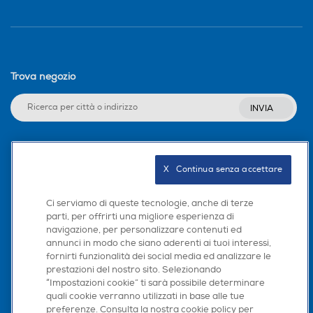
Trova negozio
INVIA
Seguici sui social
X   Continua senza accettare
Ci serviamo di queste tecnologie, anche di terze
parti, per offrirti una migliore esperienza di
navigazione, per personalizzare contenuti ed
Scarica la nostra app
annunci in modo che siano aderenti ai tuoi interessi,
fornirti funzionalità dei social media ed analizzare le
prestazioni del nostro sito. Selezionando
“Impostazioni cookie” ti sarà possibile determinare
quali cookie verranno utilizzati in base alle tue
preferenze. Consulta la nostra cookie policy per