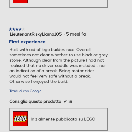
★★★★★
★★★★★
·
5 mesi fa
LieutenantRiskyLlama105
4
su
First experience
5
Built with aid of lego builder, nice. Overall:
stelle.
sometimes not clear whether to use black or grey
stone. Although clear from the picture I had not
realised that no driver saddle was included... nor
an indication of a break. Being motor rider I
would not feel very safe without a break.
Otherwise I enjoyed the build.
Traduci con Google
Consiglia questo prodotto
✔
Sì
Inizialmente pubblicata su LEGO