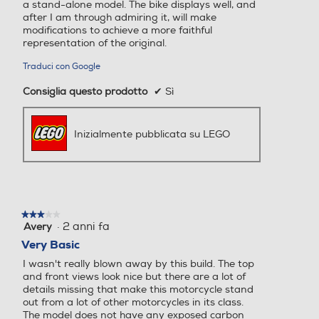
a stand-alone model. The bike displays well, and
after I am through admiring it, will make
modifications to achieve a more faithful
representation of the original.
Traduci con Google
Consiglia questo prodotto
✔
Sì
Inizialmente pubblicata su LEGO
★★★★★
★★★★★
·
2 anni fa
Avery
3
su
Very Basic
5
I wasn't really blown away by this build. The top
stelle.
and front views look nice but there are a lot of
details missing that make this motorcycle stand
out from a lot of other motorcycles in its class.
The model does not have any exposed carbon