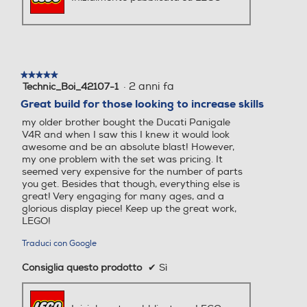
★★★★★
★★★★★
·
2 anni fa
Technic_Boi_42107-1
5
su
Great build for those looking to increase skills
5
my older brother bought the Ducati Panigale
stelle.
V4R and when I saw this I knew it would look
awesome and be an absolute blast! However,
my one problem with the set was pricing. It
seemed very expensive for the number of parts
you get. Besides that though, everything else is
great! Very engaging for many ages, and a
glorious display piece! Keep up the great work,
LEGO!
Traduci con Google
Consiglia questo prodotto
✔
Sì