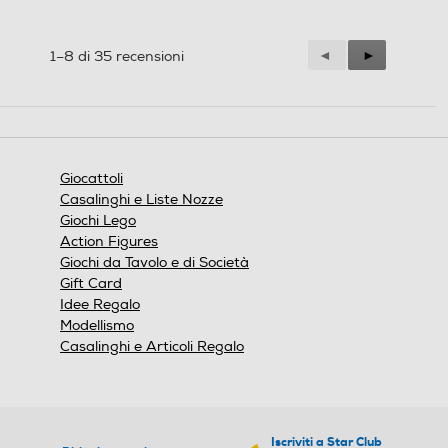
Precedente
◄
Successiva
►
1–8 di 35 recensioni
Reviews
Reviews
Giocattoli
Casalinghi e Liste Nozze
Giochi Lego
Action Figures
Giochi da Tavolo e di Società
Gift Card
Idee Regalo
Modellismo
Casalinghi e Articoli Regalo
Iscriviti a Star Club