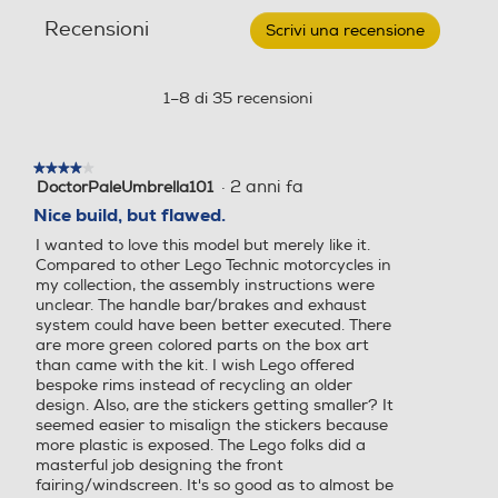
recensioni
recensio
Kawasaki
Recensioni
Ninja
Scrivi una recensione
.
H2R
Questa
42170
azione
aprirà
1–8 di 35 recensioni
una
finestra
modale.
★★★★★
★★★★★
·
2 anni fa
DoctorPaleUmbrella101
4
su
Nice build, but flawed.
5
I wanted to love this model but merely like it.
stelle.
Compared to other Lego Technic motorcycles in
my collection, the assembly instructions were
unclear. The handle bar/brakes and exhaust
system could have been better executed. There
are more green colored parts on the box art
than came with the kit. I wish Lego offered
bespoke rims instead of recycling an older
design. Also, are the stickers getting smaller? It
seemed easier to misalign the stickers because
more plastic is exposed. The Lego folks did a
masterful job designing the front
fairing/windscreen. It's so good as to almost be