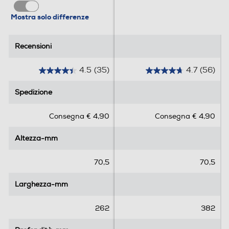
Mostra solo differenze
Recensioni
Recensioni
4.5
(35)
4.7
(56)
4
4
.
.
Spedizione
Spedizione
5
7
s
s
Consegna € 4,90
Consegna € 4,90
u
u
5
5
Altezza-mm
Altezza-mm
s
s
t
t
e
e
70,5
70,5
l
l
l
l
Larghezza-mm
Larghezza-mm
e
e
.
.
262
382
3
5
5
6