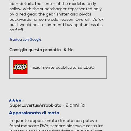
fiber details, the center of the model is fairly
hollow with the supercharger represented only
by a red gear, the gear shifter also pivots
backwards for some odd reason. Overall, it's 'ok'
but I would not recommend buying it unless it's
half off.
Traduci con Google
Consiglia questo prodotto
✘
No
Inizialmente pubblicata su LEGO
★★★★★
★★★★★
·
2 anni fa
SuperLavertusArrabbiato
4
su
Appassionato di moto
5
In quanto appassionato di moto non potevo
stelle.
farmi mancare l'h2r, sempre piacevole costruire