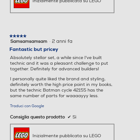
Inizialmente pubblicata su LEGO
★★★★★
★★★★★
·
2 anni fa
Samsamsamsam
5
su
Fantastic but pricey
5
Absolutely stellar set, a while since I've built
stelle.
technic and it was a pleasant challenge to put
together. Definitely for advanced builders!
I personally quite liked the brand and styling,
definitely worth the high price point in my books,
but the technic Batman cycle 42155 has the
same number of parts for waaaayyy less.
Traduci con Google
Consiglia questo prodotto
✔
Sì
Inizialmente pubblicata su LEGO