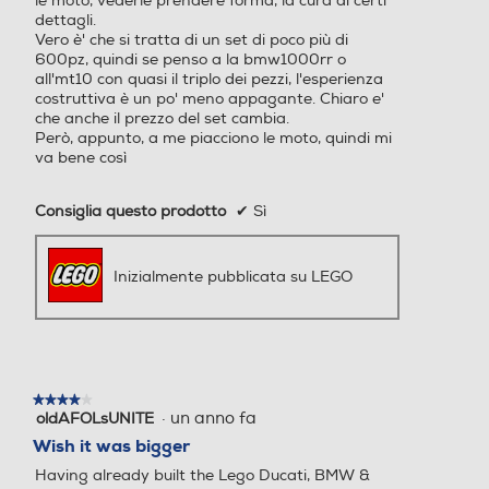
le moto, vederle prendere forma, la cura di certi
dettagli.
Vero è' che si tratta di un set di poco più di
600pz, quindi se penso a la bmw1000rr o
all'mt10 con quasi il triplo dei pezzi, l'esperienza
costruttiva è un po' meno appagante. Chiaro e'
che anche il prezzo del set cambia.
Però, appunto, a me piacciono le moto, quindi mi
va bene così
Consiglia questo prodotto
✔
Sì
Inizialmente pubblicata su LEGO
★★★★★
★★★★★
·
un anno fa
oldAFOLsUNITE
4
su
Wish it was bigger
5
Having already built the Lego Ducati, BMW &
stelle.