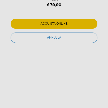
€ 79,90
ACQUISTA ONLINE
ANNULLA
1
/
23
LEGO - TECHNIC Motocicletta Kawasaki Ninja H2R
42170
4.5
(35)
Dettagli Prodotto
Confronta