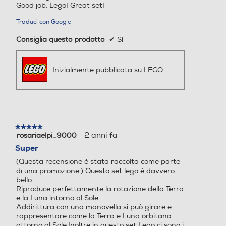
Good job, Lego! Great set!
Traduci con Google
Consiglia questo prodotto
✔
Sì
Inizialmente pubblicata su LEGO
★★★★★
★★★★★
·
2 anni fa
rosariaelpi_9000
5
su
Super
5
(Questa recensione è stata raccolta come parte
stelle.
di una promozione.) Questo set lego è davvero
bello.
Riproduce perfettamente la rotazione della Terra
e la Luna intorno al Sole.
Addirittura con una manovella si può girare e
rappresentare come la Terra e Luna orbitano
attorno al Sole.Inoltre in questo set Lego ci sono i