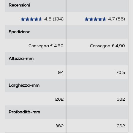
Recensioni
Recensioni
4.6
(134)
4.7
(56)
4
4
.
.
Spedizione
Spedizione
6
7
s
s
Consegna € 4,90
Consegna € 4,90
u
u
5
5
Altezza-mm
Altezza-mm
s
s
t
t
e
e
94
70,5
l
l
l
l
Larghezza-mm
Larghezza-mm
e
e
.
.
262
382
1
5
3
6
Profondità-mm
Profondità-mm
4
r
r
e
382
262
e
c