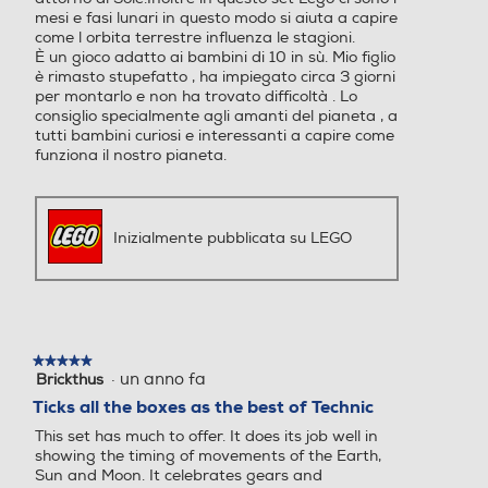
mesi e fasi lunari in questo modo si aiuta a capire
come l orbita terrestre influenza le stagioni.
È un gioco adatto ai bambini di 10 in sù. Mio figlio
è rimasto stupefatto , ha impiegato circa 3 giorni
per montarlo e non ha trovato difficoltà . Lo
consiglio specialmente agli amanti del pianeta , a
tutti bambini curiosi e interessanti a capire come
funziona il nostro pianeta.
Inizialmente pubblicata su LEGO
★★★★★
★★★★★
·
un anno fa
Brickthus
5
su
Ticks all the boxes as the best of Technic
5
This set has much to offer. It does its job well in
stelle.
showing the timing of movements of the Earth,
Sun and Moon. It celebrates gears and