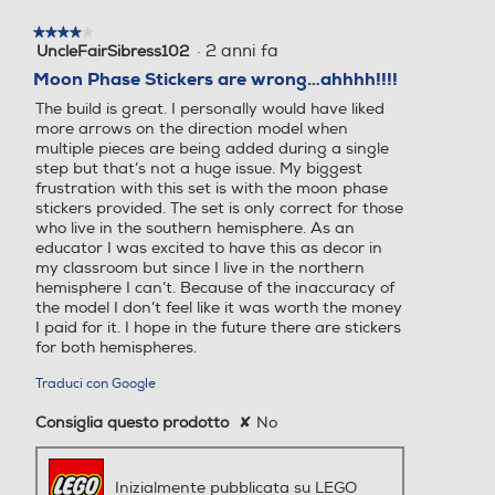
★★★★★
★★★★★
·
2 anni fa
UncleFairSibress102
4
su
Moon Phase Stickers are wrong…ahhhh!!!!
5
The build is great. I personally would have liked
stelle.
more arrows on the direction model when
multiple pieces are being added during a single
step but that’s not a huge issue. My biggest
frustration with this set is with the moon phase
stickers provided. The set is only correct for those
who live in the southern hemisphere. As an
educator I was excited to have this as decor in
my classroom but since I live in the northern
hemisphere I can’t. Because of the inaccuracy of
the model I don’t feel like it was worth the money
I paid for it. I hope in the future there are stickers
for both hemispheres.
Traduci con Google
Consiglia questo prodotto
✘
No
Inizialmente pubblicata su LEGO