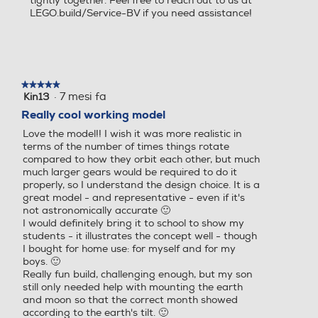
tightly together. Feel free to reach out to us at
LEGO.build/Service-BV if you need assistance!
★★★★★
★★★★★
·
7 mesi fa
Kin13
5
su
Really cool working model
5
Love the model!! I wish it was more realistic in
stelle.
terms of the number of times things rotate
compared to how they orbit each other, but much
much larger gears would be required to do it
properly, so I understand the design choice. It is a
great model - and representative - even if it's
not astronomically accurate 🙂
I would definitely bring it to school to show my
students - it illustrates the concept well - though
I bought for home use: for myself and for my
boys. 🙂
Really fun build, challenging enough, but my son
still only needed help with mounting the earth
and moon so that the correct month showed
according to the earth's tilt. 🙂