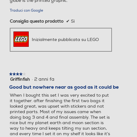
globe is the printed graphic.
Traduci con Google
Consiglia questo prodotto
✔
Sì
Inizialmente pubblicata su LEGO
★★★★★
★★★★★
·
2 anni fa
Griffinfish
4
su
Good but nowhere near as good as it could be
5
When I bought this set I was very excited to put
stelle.
it together. after finishing the first two bags it
looked great, was upset with stickers and not
printed parts. Most of my issues came when
doing bag 3 and 4 and final assembly. The set is
nice but my planet earth and moon section is
way to heavy and keeps tilting my sun section,
and every time I set it on my shelf it looks like it’s