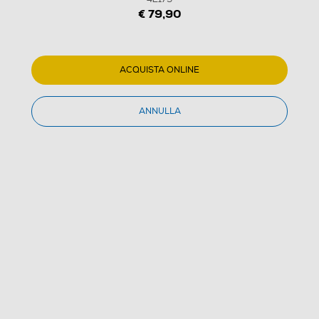
€ 79,90
ACQUISTA ONLINE
ANNULLA
1
/
32
LEGO - TECHNIC Pianeta Terra e Luna in orbita 42179
4.6
(134)
Dettagli Prodotto
Confronta
€ 79,90
IVA e contributo RAEE inclusi