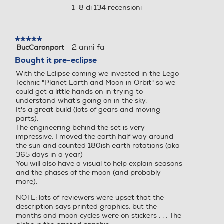
aprirà
1–8 di 134 recensioni
42179
una
finestra
modale.
★★★★★
★★★★★
·
2 anni fa
BucCaronport
5
su
Bought it pre-eclipse
5
With the Eclipse coming we invested in the Lego
stelle.
Technic "Planet Earth and Moon in Orbit" so we
could get a little hands on in trying to
understand what's going on in the sky.
It's a great build (lots of gears and moving
parts).
The engineering behind the set is very
impressive. I moved the earth half way around
the sun and counted 180ish earth rotations (aka
365 days in a year)
You will also have a visual to help explain seasons
and the phases of the moon (and probably
more).
NOTE: lots of reviewers were upset that the
description says printed graphics, but the
months and moon cycles were on stickers . . . The