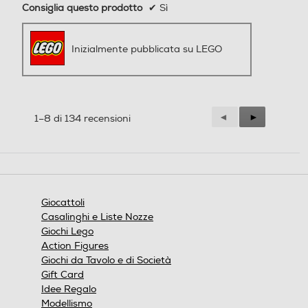
Consiglia questo prodotto
✔
Sì
Inizialmente pubblicata su LEGO
Precedente
◄
Successiva
►
1–8 di 134 recensioni
Reviews
Reviews
Giocattoli
Casalinghi e Liste Nozze
Giochi Lego
Action Figures
Giochi da Tavolo e di Società
Gift Card
Idee Regalo
Modellismo