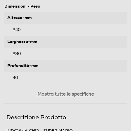
Dimensioni - Peso
Altezza-mm
240
Larghezza-mm
280
Profondità-mm
40
Peso-Kg
Mostra tutte le specifiche
1
Descrizione Prodotto
Informazioni sulla sicurezza del prodotto
Clicca qui
INDOVINA CHI? - SUPER MARIO