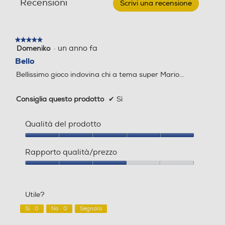
Recensioni
Scrivi una recensione
.
SUPER
Questa
MARIO
azione
aprirà
★★★★★
★★★★★
una
·
un anno fa
Domeniko
5
finestra
su
Bello
modale.
5
Bellissimo gioco indovina chi a tema super Mario...
stelle.
Consiglia questo prodotto
✔
Sì
Qualità del prodotto
Qualità
del
Rapporto qualità/prezzo
prodotto,
5
Rapporto
su
qualità/prezzo,
5
3
Utile?
su
5
Sì ·
0
No ·
0
Segnala