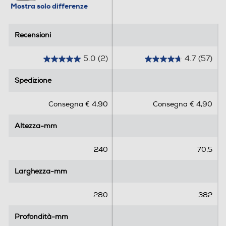
Mostra solo differenze
Recensioni
Recensioni
5.0
(2)
4.7
(57)
5
4
.
.
Spedizione
Spedizione
0
7
s
s
Consegna € 4,90
Consegna € 4,90
u
u
5
5
Altezza-mm
Altezza-mm
s
s
t
t
e
e
240
70,5
l
l
l
l
Larghezza-mm
Larghezza-mm
e
e
.
.
280
382
2
5
r
7
Profondità-mm
Profondità-mm
e
r