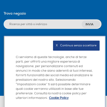
Trova negozio
INVIA
Seguici sui social
X   Continua senza accettare
Ci serviamo di queste tecnologie, anche di terze
parti, per offrirti una migliore esperienza di
navigazione, per personalizzare contenuti ed
Scarica la nostra app
annunci in modo che siano aderenti ai tuoi interessi,
fornirti funzionalità dei social media ed analizzare le
prestazioni del nostro sito. Selezionando
“Impostazioni cookie” ti sarà possibile determinare
quali cookie verranno utilizzati in base alle tue
preferenze. Consulta la nostra cookie policy per
ulteriori informazioni.
Cookie Policy
Euronics Italia SpA. Sede legale Via Montefeltro, 6/a 20156 Milano
Partita Iva, Codice Fiscale e iscrizione CCIAA Milano Monza Brianza Lodi