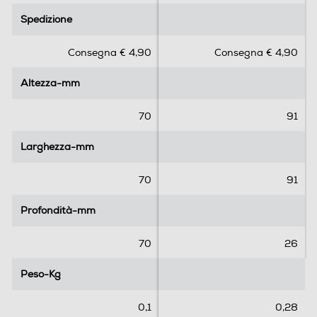
.
.
Spedizione
Spedizione
0
0
s
s
Consegna € 4,90
Consegna € 4,90
u
u
5
5
Altezza-mm
Altezza-mm
s
s
t
t
e
e
70
91
l
l
l
l
Larghezza-mm
Larghezza-mm
e
e
.
.
70
91
Profondità-mm
Profondità-mm
70
26
Peso-Kg
Peso-Kg
0,1
0,28