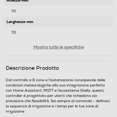
Altezza-mm
70
Larghezza-mm
70
Profondità-mm
Mostra tutte le specifiche
70
Peso-Kg
Descrizione Prodotto
0,1
Dal controllo a 6 zone e l'automazione consapevole delle
condizioni meteorologiche alla sua integrazione perfetta
Informazioni sulla sicurezza del prodotto
con Home Assistant, MQTT e l'ecosistema Shelly, questo
controller è progettato per utenti che richiedono sia
Clicca qui
precisione che flessibilità. Sei sempre al comando - definisci
la sequenza di irrigazione e i tempi per le tue zone di
irrigazione.