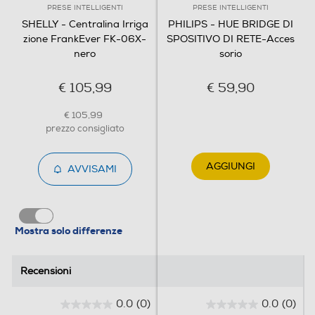
PRESE INTELLIGENTI
PRESE INTELLIGENTI
SHELLY - Centralina Irriga
PHILIPS - HUE BRIDGE DI
zione FrankEver FK-06X-
SPOSITIVO DI RETE-Acces
nero
sorio
€ 105,99
€ 59,90
€ 105,99
prezzo consigliato
AGGIUNGI
AVVISAMI
Mostra solo differenze
Recensioni
Recensioni
0.0
(0)
0.0
(0)
0
0