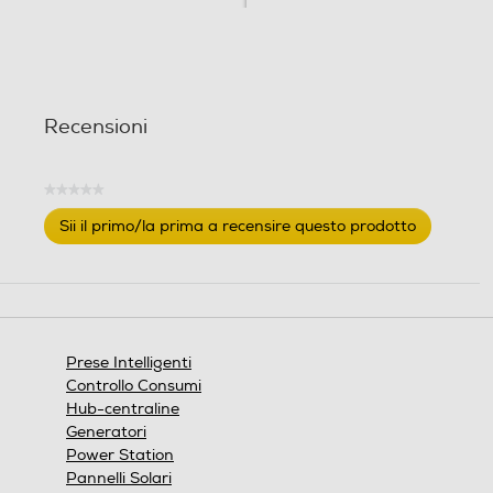
Recensioni
★★★★★
Nessuna
Sii il primo/la prima a recensire questo prodotto
valutazione
.
Questa
azione
aprirà
una
finestra
Prese Intelligenti
modale.
Controllo Consumi
Hub-centraline
Generatori
Power Station
Pannelli Solari