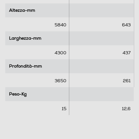
5
5
Altezza-mm
Altezza-mm
s
s
t
t
e
e
5840
643
l
l
l
l
Larghezza-mm
Larghezza-mm
e
e
.
.
4300
437
1
4
Profondità-mm
Profondità-mm
r
e
3650
261
c
e
Peso-Kg
Peso-Kg
n
s
15
12,6
i
o
n
i