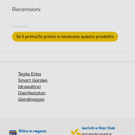
Recensioni
★★★★★
Nessuna
Sii il primo/la prima a recensire questo prodotto
valutazione
.
Questa
azione
aprirà
una
finestra
Taglia Erba
modale.
Smart Garden
Idropulitrici
Disinfestatori
Giardinaggio
Iscriviti a Star Club
Ritiro in negozio
accumula punti e