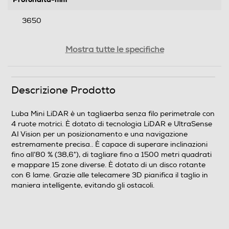
3650
Peso-Kg
Mostra tutte le specifiche
15
Descrizione Prodotto
Informazioni sulla sicurezza del prodotto
Clicca qui
Luba Mini LiDAR è un tagliaerba senza filo perimetrale con
4 ruote motrici. È dotato di tecnologia LiDAR e UltraSense
AI Vision per un posizionamento e una navigazione
estremamente precisa.. È capace di superare inclinazioni
fino all’80 % (38,6°), di tagliare fino a 1500 metri quadrati
e mappare 15 zone diverse. È dotato di un disco rotante
con 6 lame. Grazie alle telecamere 3D pianifica il taglio in
maniera intelligente, evitando gli ostacoli.