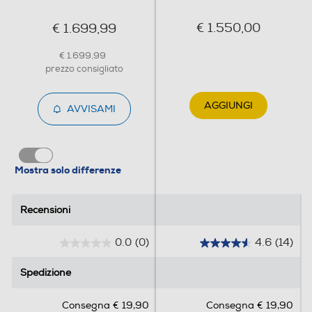
€ 1.550,00
€ 1.699,99
€ 1.699,99
prezzo consigliato
AGGIUNGI
AVVISAMI
Mostra solo differenze
Recensioni
Recensioni
0.0
(0)
4.6
(14)
0
4
.
.
Spedizione
Spedizione
0
6
s
s
Consegna € 19,90
Consegna € 19,90
u
u