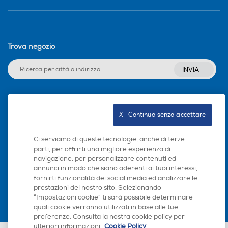
Trova negozio
INVIA
Seguici sui social
X   Continua senza accettare
Ci serviamo di queste tecnologie, anche di terze
parti, per offrirti una migliore esperienza di
navigazione, per personalizzare contenuti ed
Scarica la nostra app
annunci in modo che siano aderenti ai tuoi interessi,
fornirti funzionalità dei social media ed analizzare le
prestazioni del nostro sito. Selezionando
“Impostazioni cookie” ti sarà possibile determinare
quali cookie verranno utilizzati in base alle tue
preferenze. Consulta la nostra cookie policy per
ulteriori informazioni.
Cookie Policy