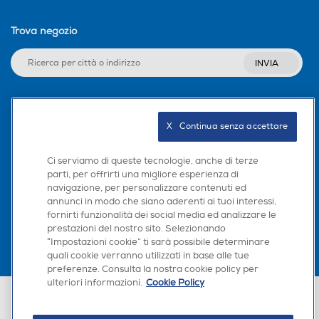
Nessuna App gestita
Trova negozio
Compatibile IFTTT
Compatibile IFTTT
INVIA
Seguici sui social
X   Continua senza accettare
Ci serviamo di queste tecnologie, anche di terze
parti, per offrirti una migliore esperienza di
navigazione, per personalizzare contenuti ed
Scarica la nostra app
annunci in modo che siano aderenti ai tuoi interessi,
fornirti funzionalità dei social media ed analizzare le
prestazioni del nostro sito. Selezionando
“Impostazioni cookie” ti sarà possibile determinare
quali cookie verranno utilizzati in base alle tue
preferenze. Consulta la nostra cookie policy per
ulteriori informazioni.
Cookie Policy
Euronics Italia SpA. Sede legale Via Montefeltro, 6/a 20156 Milano
Partita Iva, Codice Fiscale e iscrizione CCIAA Milano Monza Brianza Lodi
n. 13337170156. Codice intermediario SDI: HHBD9AK. Vendite soggette