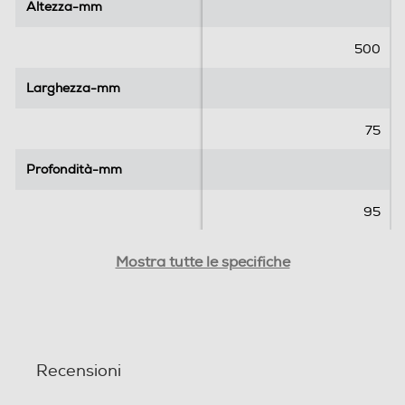
Altezza-mm
Altezza-mm
500
Larghezza-mm
Larghezza-mm
75
Profondità-mm
Profondità-mm
95
Potenza lampada-W
Potenza lampada-W
Mostra tutte le specifiche
6
Numero di lumen
Numero di lumen
Recensioni
350