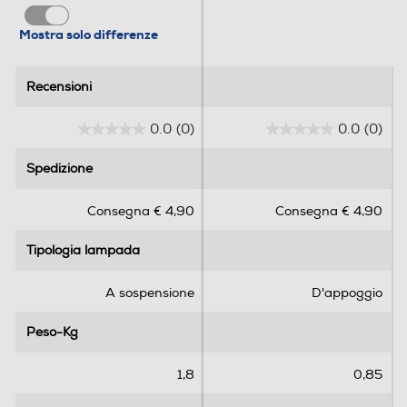
Mostra solo differenze
Recensioni
Recensioni
0.0
(0)
0.0
(0)
0
0
.
.
Spedizione
Spedizione
0
0
s
s
Consegna € 4,90
Consegna € 4,90
u
u
5
5
Tipologia lampada
Tipologia lampada
s
s
t
t
e
e
A sospensione
D'appoggio
l
l
l
l
Peso-Kg
Peso-Kg
e
e
.
.
1,8
0,85