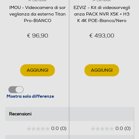
IP CAMERA
IP CAMERA
IMOU - Videocamera di sor
EZVIZ - Kit di videosorvegli
veglianza da esterno Titan
anza PACK NVR X5K + H3
Pro-BIANCO
K 4K POE-Bianco/Nero
€ 96,90
€ 493,00
AGGIUNGI
AGGIUNGI
Mostra solo differenze
Recensioni
Recensioni
0.0
(0)
0.0
(0)
0
0
.
.