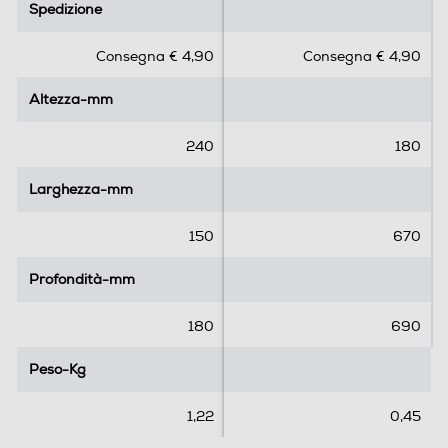
Spedizione
Spedizione
0
0
s
s
Consegna € 4,90
Consegna € 4,90
u
u
5
5
Altezza-mm
Altezza-mm
s
s
t
t
e
e
240
180
l
l
l
l
Larghezza-mm
Larghezza-mm
e
e
.
.
150
670
Profondità-mm
Profondità-mm
180
690
Peso-Kg
Peso-Kg
1,22
0,45