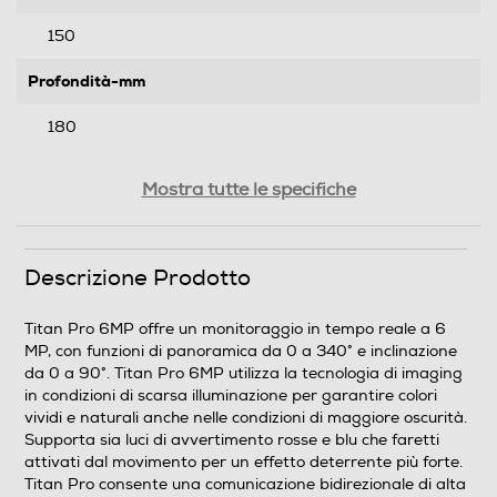
150
Profondità-mm
180
Peso-Kg
Mostra tutte le specifiche
1,22
Descrizione Prodotto
Informazioni sulla sicurezza del prodotto
Clicca qui
Titan Pro 6MP offre un monitoraggio in tempo reale a 6
MP, con funzioni di panoramica da 0 a 340° e inclinazione
da 0 a 90°. Titan Pro 6MP utilizza la tecnologia di imaging
in condizioni di scarsa illuminazione per garantire colori
vividi e naturali anche nelle condizioni di maggiore oscurità.
Supporta sia luci di avvertimento rosse e blu che faretti
attivati dal movimento per un effetto deterrente più forte.
Titan Pro consente una comunicazione bidirezionale di alta