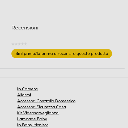
Recensioni
★★★★★
Nessuna
Sii il primo/la prima a recensire questo prodotto
valutazione
.
Questa
azione
aprirà
una
finestra
Ip Camera
modale.
Allarmi
Accessori Controllo Domestico
Accessori Sicurezza Casa
Kit Videosorveglianza
Lampade Baby
Ip Baby Monitor