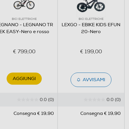
BICI ELETTRICHE
BICI ELETTRICHE
EGNANO - LEGNANO TR
LEXGO - EBIKE KIDS EFUN
EK EASY-Nero e rosso
20-Nero
€ 799,00
€ 199,00
AGGIUNGI
AVVISAMI
0.0
(0)
0.0
(0)
0
0
.
.
Consegna € 19,90
Consegna € 19,90
0
0
s
s