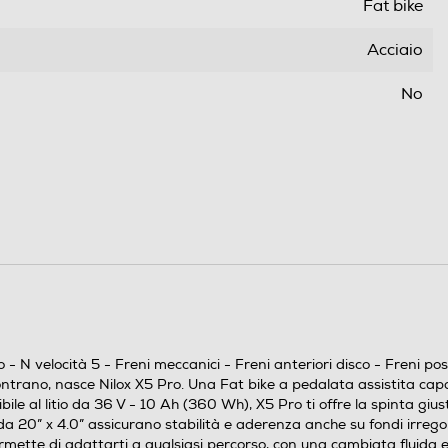
Fat bike
Acciaio
No
25
6
5
Freni meccanici
o - N velocità 5 - Freni meccanici - Freni anteriori disco - Freni
contrano, nasce Nilox X5 Pro. Una Fat bike a pedalata assistita cap
60
e al litio da 36 V - 10 Ah (360 Wh), X5 Pro ti offre la spinta gius
a 20” x 4.0” assicurano stabilità e aderenza anche su fondi irregolar
mette di adattarti a qualsiasi percorso, con una cambiata fluida e af
100