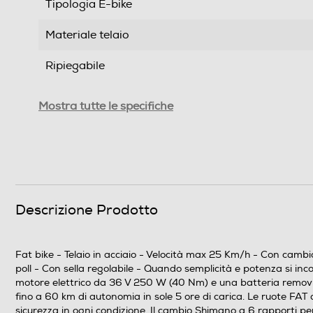
Tipologia E-bike
Materiale telaio
Ripiegabile
Velocità massima Km/h
Mostra tutte le specifiche
Cambio
Numero di rapporti
Numero di velocità
Descrizione Prodotto
Ammortizzatori
Tipologia freni
Fat bike - Telaio in acciaio - Velocità max 25 Km/h - Con cambi
poll - Con sella regolabile - Quando semplicità e potenza si in
Autonomia - km
motore elettrico da 36 V 250 W (40 Nm) e una batteria removibil
fino a 60 km di autonomia in sole 5 ore di carica. Le ruote FAT d
sicurezza in ogni condizione. Il cambio Shimano a 6 rapporti per
Portata max - Kg