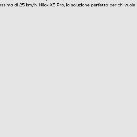
ma di 25 km/h. Nilox X5 Pro, la soluzione perfetta per chi vuole ini
20
4
36V 250W
36V 10Ah
2
Freni anteriori a disco
Freni posteriori a disco