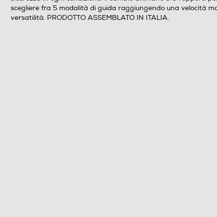
scegliere fra 5 modalità di guida raggiungendo una velocità massi
versatilità. PRODOTTO ASSEMBLATO IN ITALIA.
Dimensione ruote - pollici
Battistrada ruote - pollici
Motore potenza (V e W)
Capacità batterie (V e Ah)
Tempo di ricarica batteria-h
Tipo freni anteriori
Tipo freni posteriore
Cavalletto
Funzioni e Plus