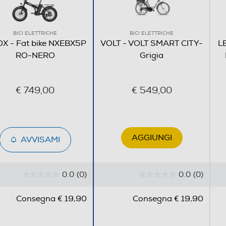
BICI ELETTRICHE
BICI ELETTRICHE
OX - Fat bike NXEBX5P
VOLT - VOLT SMART CITY-
L
RO-NERO
Grigia
€ 749,00
€ 549,00
AGGIUNGI
AVVISAMI
0.0
(0)
0.0
(0)
0
0
.
.
Consegna € 19,90
Consegna € 19,90
0
0
s
s