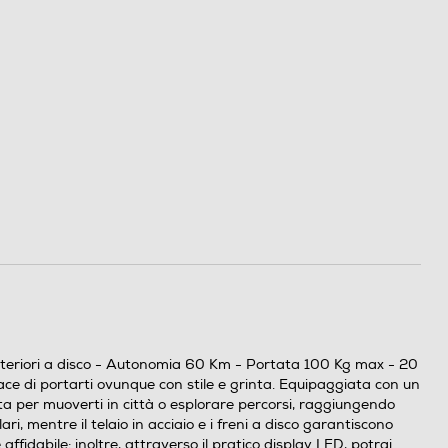
 posteriori a disco - Autonomia 60 Km - Portata 100 Kg max - 20
ace di portarti ovunque con stile e grinta. Equipaggiata con un
ta per muoverti in città o esplorare percorsi, raggiungendo
i, mentre il telaio in acciaio e i freni a disco garantiscono
fidabile; inoltre, attraverso il pratico display LED, potrai