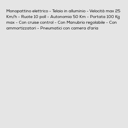
Autonomia - km
Monopattino elettrico - Telaio in alluminio - Velocità max 25
Km/h - Ruote 10 poll - Autonomia 50 Km - Portata 100 Kg
50
max - Con cruise control - Con Manubrio regolabile - Con
ammortizzatori - Pneumatici con camera d'aria
Portata max - Kg
100
Funzioni e Plus
Cruise control
Manubrio regolabile
Manubrio regolabile
Informazioni sulla sicurezza del prodotto