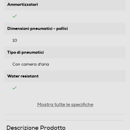
Ammortizzatori
Dimensioni pneumatici - pollici
10
Tipo di pneumatici
Con camera d'aria
Water resistant
Prestazioni
Mostra tutte le specifiche
Velocità massima Km/h
Descrizione Prodotto
25