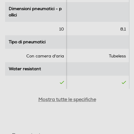
r
Dimensioni pneumatici - p
Dimensioni pneumatici - p
e
ollici
ollici
c
e
10
8,1
n
s
Tipo di pneumatici
Tipo di pneumatici
i
o
Con camera d'aria
Tubeless
n
e
Water resistant
Water resistant
Tipo freni posteriore
Tipo freni posteriore
Mostra tutte le specifiche
Freni posteriori a tamburo
Specifiche freni
Specifiche freni