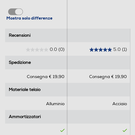
Mostra solo differenze
Recensioni
Recensioni
0.0
(0)
5.0
(1)
0
5
.
.
Spedizione
Spedizione
0
0
s
s
Consegna € 19,90
Consegna € 19,90
u
u
5
5
Materiale telaio
Materiale telaio
s
s
t
t
e
e
Alluminio
Acciaio
l
l
l
l
Ammortizzatori
Ammortizzatori
e
e
.
.
1