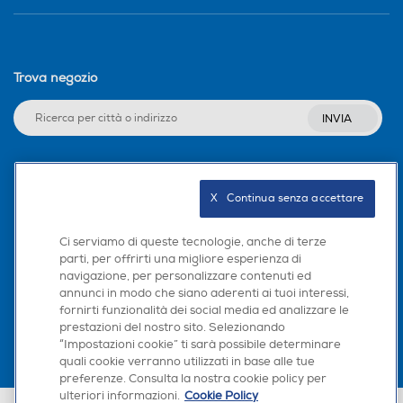
Tempo di ricarica batteria-
Tempo di ricarica batteria-
h
h
7,5
Trova negozio
Capacità batterie (V e Ah)
Capacità batterie (V e Ah)
INVIA
21,6V - 220Wh
Seguici sui social
X   Continua senza accettare
Ci serviamo di queste tecnologie, anche di terze
parti, per offrirti una migliore esperienza di
navigazione, per personalizzare contenuti ed
Scarica la nostra app
annunci in modo che siano aderenti ai tuoi interessi,
fornirti funzionalità dei social media ed analizzare le
prestazioni del nostro sito. Selezionando
“Impostazioni cookie” ti sarà possibile determinare
quali cookie verranno utilizzati in base alle tue
preferenze. Consulta la nostra cookie policy per
ulteriori informazioni.
Cookie Policy