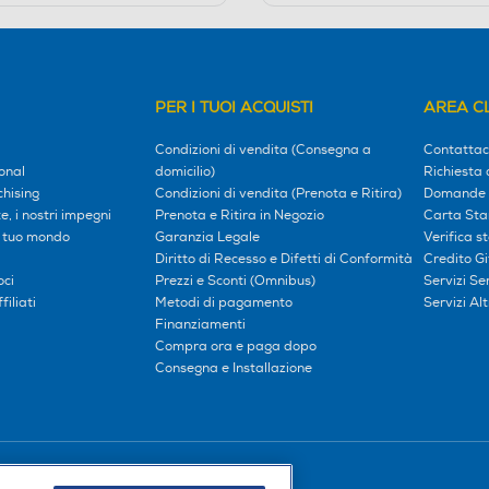
PER I TUOI ACQUISTI
AREA CL
Condizioni di vendita (Consegna a
Contattac
onal
domicilio)
Richiesta 
hising
Condizioni di vendita (Prenota e Ritira)
Domande 
, i nostri impegni
Prenota e Ritira in Negozio
Carta Sta
l tuo mondo
Garanzia Legale
Verifica s
Diritto di Recesso e Difetti di Conformità
Credito G
oci
Prezzi e Sconti (Omnibus)
Servizi S
iliati
Metodi di pagamento
Servizi Alt
Finanziamenti
Compra ora e paga dopo
Consegna e Installazione
Seguici sui social