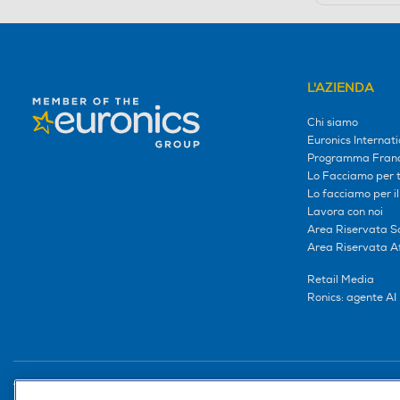
L'AZIENDA
Chi siamo
Euronics Internati
Programma Franc
Lo Facciamo per te
Lo facciamo per i
Lavora con noi
Area Riservata S
Area Riservata Aff
Retail Media
Ronics: agente AI
Trova negozio