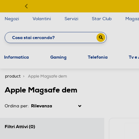
Negozi
Volantini
Servizi
Star Club
Magaz
Informatica
Gaming
Telefonia
Tv e
product
Apple Magsafe dem
Apple Magsafe dem
Ordina per:
Filtri Attivi
(0)