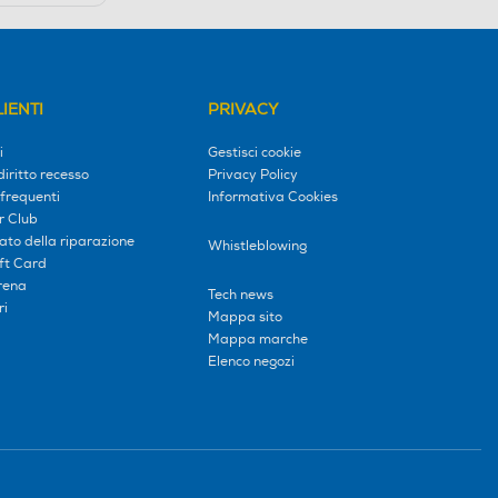
IENTI
PRIVACY
i
Gestisci cookie
diritto recesso
Privacy Policy
frequenti
Informativa Cookies
r Club
tato della riparazione
Whistleblowing
ift Card
erena
Tech news
ri
Mappa sito
Mappa marche
Elenco negozi