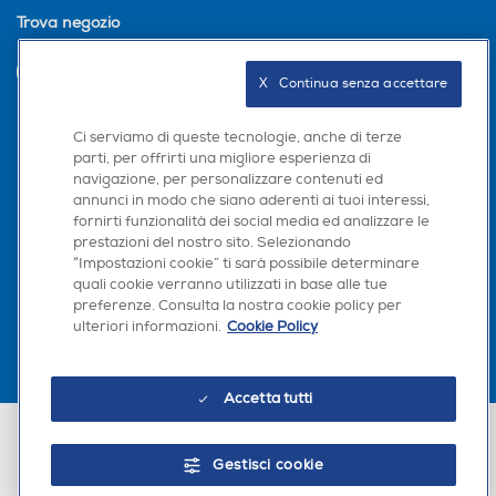
Trova negozio
INVIA
X   Continua senza accettare
Ci serviamo di queste tecnologie, anche di terze
Seguici sui social
parti, per offrirti una migliore esperienza di
navigazione, per personalizzare contenuti ed
annunci in modo che siano aderenti ai tuoi interessi,
fornirti funzionalità dei social media ed analizzare le
prestazioni del nostro sito. Selezionando
“Impostazioni cookie” ti sarà possibile determinare
Scarica la nostra app
quali cookie verranno utilizzati in base alle tue
preferenze. Consulta la nostra cookie policy per
ulteriori informazioni.
Cookie Policy
Accetta tutti
Euronics Italia SpA. Sede legale Via Montefeltro, 6/a 20156 Milano
Partita Iva, Codice Fiscale e iscrizione CCIAA Milano Monza Brianza Lodi
Gestisci cookie
n. 13337170156. Codice intermediario SDI: HHBD9AK. Vendite soggette
agli Artt. 45 e ss del Codice del Consumo in tema di Diritti dei