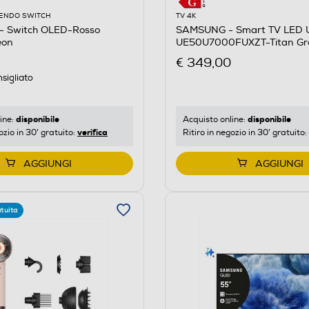
ENDO SWITCH
TV 4K
 Switch OLED-Rosso
SAMSUNG - Smart TV LED 
eon
UE50U7000FUXZT-Titan Gr
€ 349,00
sigliato
disponibile
disponibile
ine:
Acquisto online:
verifica
ozio in 30' gratuito:
Ritiro in negozio in 30' gratuito:
AGGIUNGI
AGGIUNGI
tuita