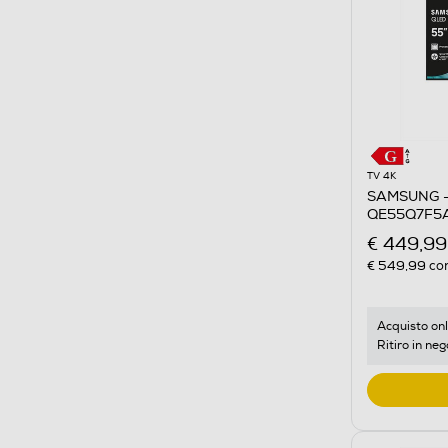
TV 4K
SAMSUNG -
QE55Q7F5A
€ 449,99
€ 549,99
con
Acquisto onl
Ritiro in neg