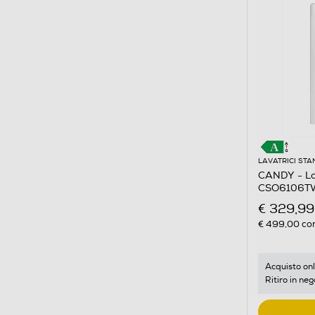
LAVATRICI ST
CANDY - La
CSO6106TW
Bianco
€ 329,99
€ 499,00
con
Acquisto onl
Ritiro in neg