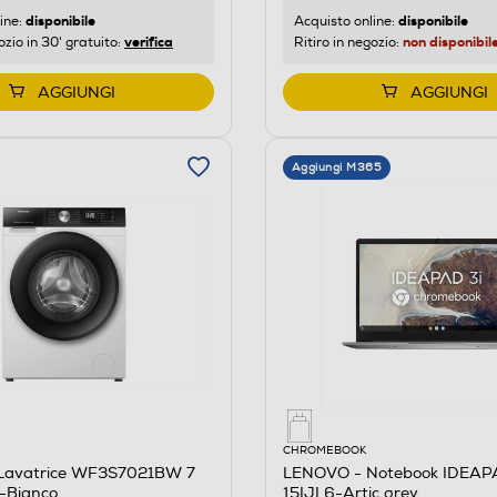
disponibile
disponibile
ine:
Acquisto online:
verifica
non disponibil
ozio in 30' gratuito:
Ritiro in negozio:
AGGIUNGI
AGGIUNGI
Aggiungi M365
M
CHROMEBOOK
Lavatrice WF3S7021BW 7
LENOVO - Notebook IDEAP
A-Bianco
15IJL6-Artic grey