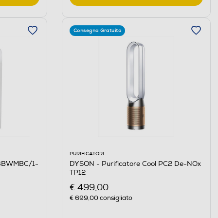
Consegna Gratuita
PURIFICATORI
DYSON - Purificatore Cool PC2 De-NOx
76BWMBC/1-
TP12
€ 499,00
€ 699,00
consigliato