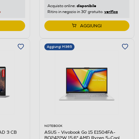
disponibile
Acquisto online:
verifica
e
Ritiro in negozio in 30' gratuito:
AGGIUNGI
Aggiungi M365
NOTEBOOK
ASUS - Vivobook Go 15 E1504FA-
AD 3 CB
BQ2422W 15.6" AMD Ryzen 5-Cool