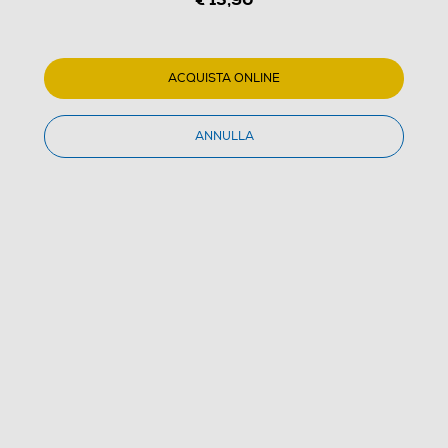
ACQUISTA ONLINE
ANNULLA
1
/
1
GOOGLE - 15 € GPlay
(0)
Dettagli Prodotto
€ 15,90
IVA e contributo RAEE inclusi