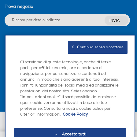
Trova negozio
INVIA
Seguici sui social
X   Continua senza accettare
Ci serviamo di queste tecnologie, anche di terze
parti, per offrirti una migliore esperienza di
navigazione, per personalizzare contenuti ed
Scarica la nostra app
annunci in modo che siano aderenti ai tuoi interessi,
fornirti funzionalità dei social media ed analizzare le
prestazioni del nostro sito. Selezionando
“Impostazioni cookie” ti sarà possibile determinare
quali cookie verranno utilizzati in base alle tue
preferenze. Consulta la nostra cookie policy per
ulteriori informazioni.
Cookie Policy
Euronics Italia SpA. Sede legale Via Montefeltro, 6/a 20156 Milano
Partita Iva, Codice Fiscale e iscrizione CCIAA Milano Monza Brianza Lodi
n. 13337170156. Codice intermediario SDI: HHBD9AK. Vendite soggette
Accetta tutti
agli Artt. 45 e ss del Codice del Consumo in tema di Diritti dei