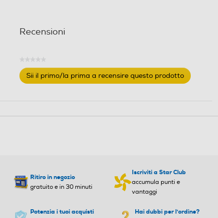
Recensioni
★★★★★
Nessuna
Sii il primo/la prima a recensire questo prodotto
valutazione
.
Questa
azione
aprirà
una
finestra
modale.
Iscriviti a Star Club
Ritiro in negozio
accumula punti e
gratuito e in 30 minuti
vantaggi
Potenzia i tuoi acquisti
Hai dubbi per l'ordine?