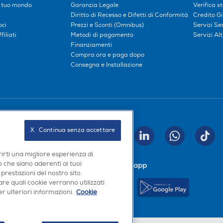
l tuo mondo
Garanzia Legale
Verifica s
Diritto di Recesso e Difetti di Conformità
Credito G
oci
Prezzi e Sconti (Omnibus)
Servizi S
iliati
Metodi di pagamento
Servizi Alt
Finanziamenti
Compra ora e paga dopo
Consegna e Installazione
Seguici sui social
X   Continua senza accettare
INVIA
rirti una migliore esperienza di
 che siano aderenti ai tuoi
Scarica la nostra app
 prestazioni del nostro sito.
re quali cookie verranno utilizzati
r ulteriori informazioni.
Cookie