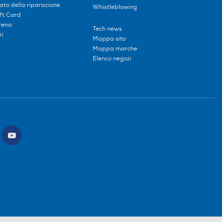
tato della riparazione
Whistleblowing
ift Card
erena
Tech news
ri
Mappa sito
Mappa marche
Elenco negozi