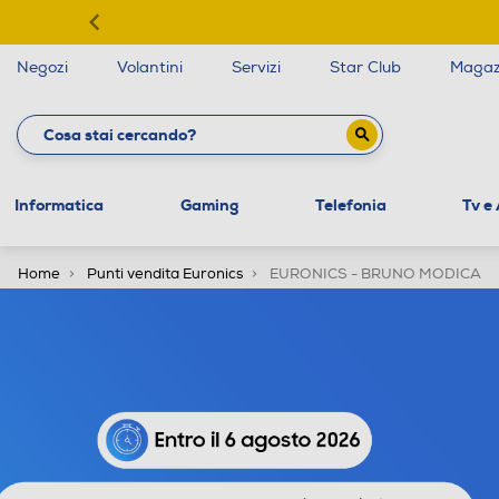
Negozi
Volantini
Servizi
Star Club
Magaz
Informatica
Gaming
Telefonia
Tv e
Home
Punti vendita Euronics
EURONICS - BRUNO MODICA