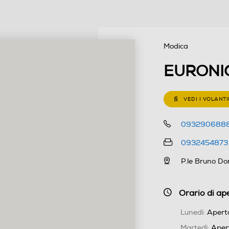
Modica
EURONI
VEDI I VOLANTI
093290688
0932454873
P.le Bruno Do
Orario di ap
Lunedì:
Aperto
Martedì:
Apert