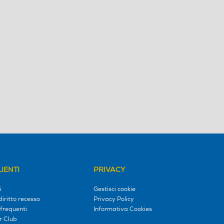
IENTI
PRIVACY
i
Gestisci cookie
diritto recesso
Privacy Policy
frequenti
Informativa Cookies
r Club