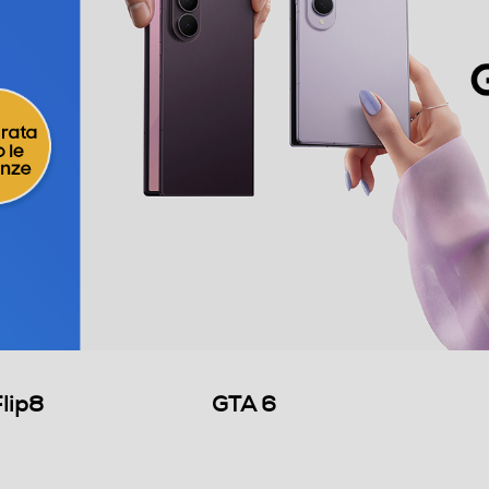
Flip8
GTA 6