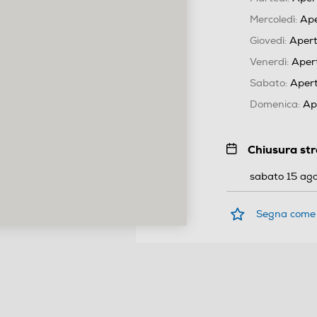
Mercoledì:
Aper
Giovedì:
Aperto
Venerdì:
Apert
Sabato:
Aperto
Domenica:
Ape
Chiusura st
sabato 15 ago
Segna come 