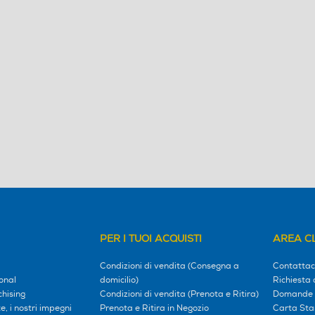
PER I TUOI ACQUISTI
AREA CL
Condizioni di vendita (Consegna a
Contattac
onal
domicilio)
Richiesta 
hising
Condizioni di vendita (Prenota e Ritira)
Domande 
, i nostri impegni
Prenota e Ritira in Negozio
Carta Sta