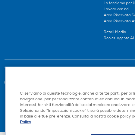
Lo facciamo per i
Lavora con noi
Area Riservata S
Area Riservata Aff
Retail Media
Ronics: agente AI
Trova negozio
Ci serviamo di queste tecnologie, anche di terze parti, per off
navigazione, per personalizzare contenuti ed annunci in modo
interessi, fornirti funzionalità dei social media ed analizzare le
Selezionando “Impostazioni cookie” ti sarà possibile determina
in base alle tue preferenze. Consulta la nostra cookie policy pe
Policy