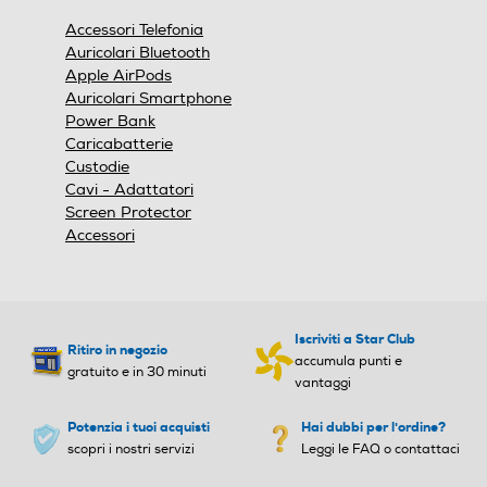
finestra
Accessori Telefonia
modale.
Auricolari Bluetooth
Apple AirPods
Auricolari Smartphone
Power Bank
Caricabatterie
Custodie
Cavi - Adattatori
Screen Protector
Accessori
Iscriviti a Star Club
Ritiro in negozio
accumula punti e
gratuito e in 30 minuti
vantaggi
Potenzia i tuoi acquisti
Hai dubbi per l'ordine?
scopri i nostri servizi
Leggi le FAQ o contattaci