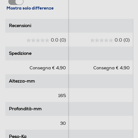
Mostra solo differenze
Recensioni
Recensioni
0.0
(0)
0.0
(0)
0
0
.
.
Spedizione
Spedizione
0
0
s
s
Consegna € 4,90
Consegna € 4,90
u
u
5
5
Altezza-mm
Altezza-mm
s
s
t
t
e
e
165
l
l
l
l
Profondità-mm
Profondità-mm
e
e
.
.
30
Peso-Kg
Peso-Kg