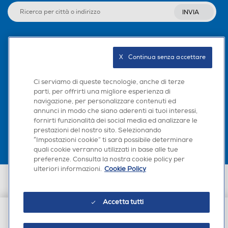
INVIA
Seguici sui social
X   Continua senza accettare
Ci serviamo di queste tecnologie, anche di terze
parti, per offrirti una migliore esperienza di
navigazione, per personalizzare contenuti ed
Scarica la nostra app
annunci in modo che siano aderenti ai tuoi interessi,
fornirti funzionalità dei social media ed analizzare le
prestazioni del nostro sito. Selezionando
“Impostazioni cookie” ti sarà possibile determinare
quali cookie verranno utilizzati in base alle tue
preferenze. Consulta la nostra cookie policy per
ulteriori informazioni.
Cookie Policy
Euronics Italia SpA. Sede legale Via Montefeltro, 6/a 20156 Milano
Partita Iva, Codice Fiscale e iscrizione CCIAA Milano Monza Brianza Lodi
n. 13337170156. Codice intermediario SDI: HHBD9AK. Vendite soggette
Accetta tutti
agli Artt. 45 e ss del Codice del Consumo in tema di Diritti dei
Consumatori.
€ 14,90