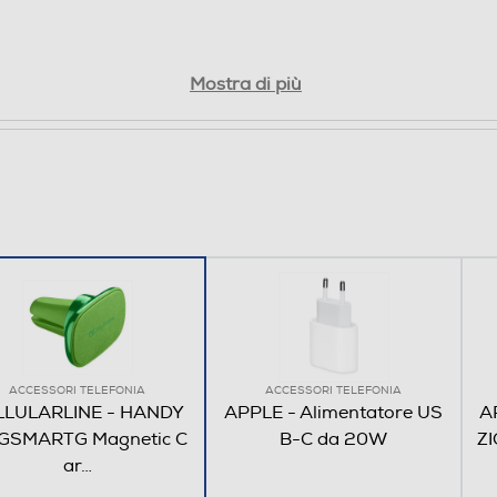
Mostra di più
ACCESSORI TELEFONIA
ACCESSORI TELEFONIA
LLULARLINE - HANDY
APPLE - Alimentatore US
A
GSMARTG Magnetic C
B-C da 20W
ZI
ar
…