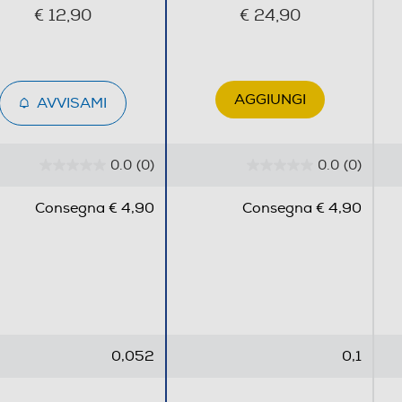
€ 12,90
€ 24,90
AGGIUNGI
AVVISAMI
0.0
(0)
0.0
(0)
0
0
.
.
Consegna € 4,90
Consegna € 4,90
0
0
s
s
u
u
5
5
s
s
t
t
e
e
0,052
0,1
l
l
l
l