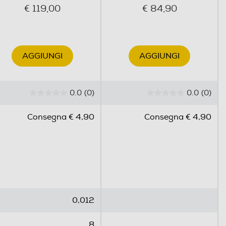
€ 119,00
€ 84,90
AGGIUNGI
AGGIUNGI
0.0
(0)
0.0
(0)
0
0
.
.
Consegna € 4,90
Consegna € 4,90
0
0
s
s
u
u
5
5
s
s
t
t
e
e
0,012
l
l
l
l
8