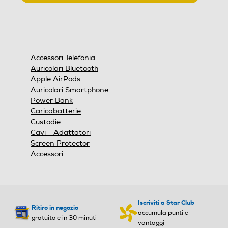
.
Questa
azione
aprirà
una
finestra
Accessori Telefonia
modale.
Auricolari Bluetooth
Apple AirPods
Auricolari Smartphone
Power Bank
Caricabatterie
Custodie
Cavi - Adattatori
Screen Protector
Accessori
Iscriviti a Star Club
Ritiro in negozio
accumula punti e
gratuito e in 30 minuti
vantaggi