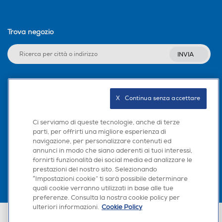
Trova negozio
INVIA
Seguici sui social
X   Continua senza accettare
Ci serviamo di queste tecnologie, anche di terze
parti, per offrirti una migliore esperienza di
navigazione, per personalizzare contenuti ed
Scarica la nostra app
annunci in modo che siano aderenti ai tuoi interessi,
fornirti funzionalità dei social media ed analizzare le
prestazioni del nostro sito. Selezionando
“Impostazioni cookie” ti sarà possibile determinare
quali cookie verranno utilizzati in base alle tue
preferenze. Consulta la nostra cookie policy per
ulteriori informazioni.
Cookie Policy
Euronics Italia SpA. Sede legale Via Montefeltro, 6/a 20156 Milano