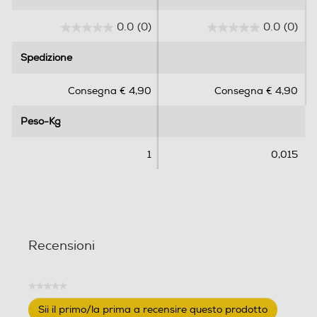
0.0
(0)
0.0
(0)
0
0
.
.
Spedizione
Spedizione
0
0
s
s
Consegna € 4,90
Consegna € 4,90
u
u
5
5
Peso-Kg
Peso-Kg
s
s
t
t
e
e
1
0,015
l
l
l
l
e
e
.
.
Recensioni
★★★★★
Nessuna
Sii il primo/la prima a recensire questo prodotto
valutazione