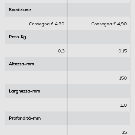
.
.
Spedizione
Spedizione
0
0
s
s
Consegna € 4,90
Consegna € 4,90
u
u
5
5
Peso-Kg
Peso-Kg
s
s
t
t
e
e
0,3
0,15
l
l
l
l
Altezza-mm
Altezza-mm
e
e
.
.
150
Larghezza-mm
Larghezza-mm
110
Profondità-mm
Profondità-mm
35