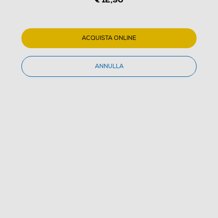
ACQUISTA ONLINE
1
/
1
ANNULLA
CELLY - TCUSBTURBO-Bianco
(0)
Dettagli Prodotto
Confronta
€ 12,90
IVA e contributo RAEE inclusi
Acquisto online
con consegna € 4,90
Ritiro in negozio
in 30 minuti e sempre gratuito