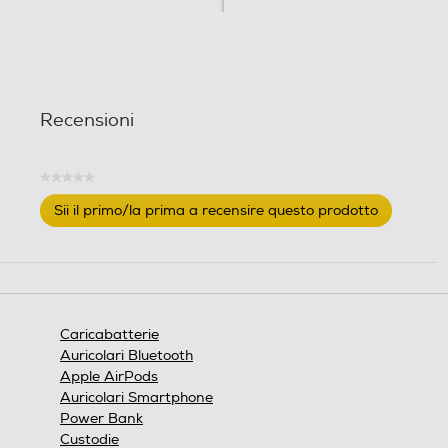
Recensioni
★★★★★
Nessuna
Sii il primo/la prima a recensire questo prodotto
valutazione
.
Questa
azione
aprirà
una
finestra
Caricabatterie
modale.
Auricolari Bluetooth
Apple AirPods
Auricolari Smartphone
Power Bank
Custodie