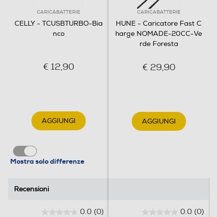
CARICABATTERIE
CARICABATTERIE
CELLY - TCUSBTURBO-Bia
HUNE - Caricatore Fast C
nco
harge NOMADE-20CC-Ve
rde Foresta
€ 12,90
€ 29,90
AGGIUNGI
AGGIUNGI
Mostra solo differenze
Recensioni
Recensioni
0.0
(0)
0.0
(0)
0
0