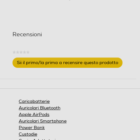
Recensioni
★★★★★
Nessuna
Sii il primo/la prima a recensire questo prodotto
valutazione
.
Questa
azione
aprirà
una
finestra
Caricabatterie
modale.
Auricolari Bluetooth
Apple AirPods
Auricolari Smartphone
Power Bank
Custodie