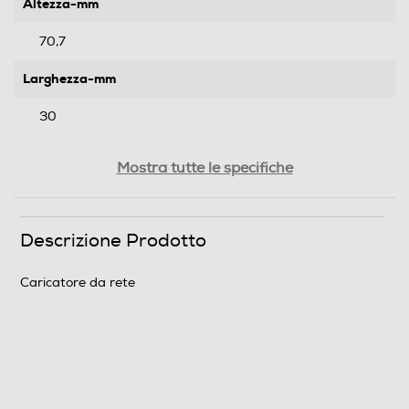
Altezza-mm
70,7
Larghezza-mm
30
Profondità-mm
Mostra tutte le specifiche
30
Peso-Kg
Descrizione Prodotto
0,12
Caricatore da rete
Informazioni sulla sicurezza del prodotto
Clicca qui