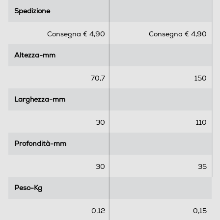
.
.
Spedizione
Spedizione
0
0
s
s
Consegna € 4,90
Consegna € 4,90
u
u
5
5
Altezza-mm
Altezza-mm
s
s
t
t
e
e
70,7
150
l
l
l
l
Larghezza-mm
Larghezza-mm
e
e
.
.
30
110
Profondità-mm
Profondità-mm
30
35
Peso-Kg
Peso-Kg
0,12
0,15