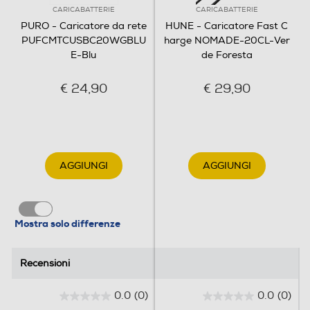
CARICABATTERIE
CARICABATTERIE
PURO - Caricatore da rete
HUNE - Caricatore Fast C
PUFCMTCUSBC20WGBLU
harge NOMADE-20CL-Ver
E-Blu
de Foresta
€ 24,90
€ 29,90
AGGIUNGI
AGGIUNGI
Mostra solo differenze
Recensioni
Recensioni
0.0
(0)
0.0
(0)
0
0