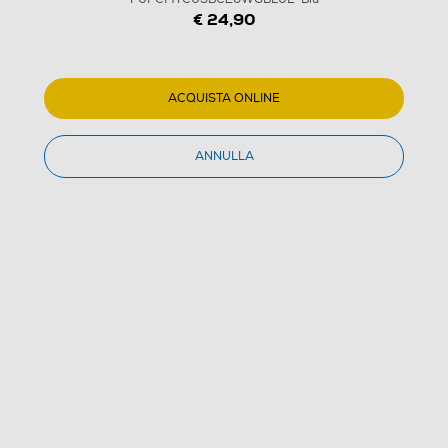
€ 24,90
1
/
1
ACQUISTA ONLINE
PURO - Caricatore da rete
ANNULLA
PUFCMTCUSBC20WGBLUE-Blu
(0)
Dettagli Prodotto
Confronta
€ 24,90
IVA e contributo RAEE inclusi
Acquisto online
con consegna € 4,90
Ritiro in negozio