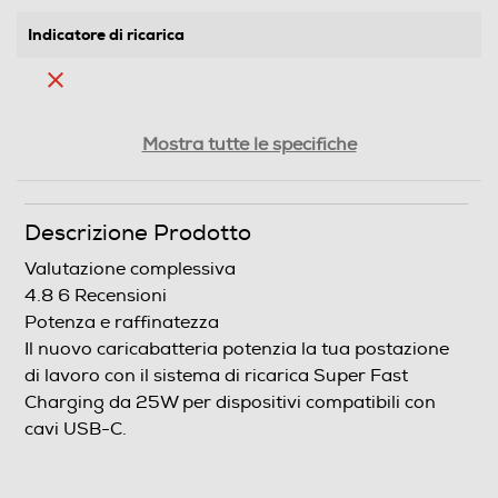
Indicatore di ricarica
Dimensioni - Peso
Mostra tutte le specifiche
Altezza-mm
Descrizione Prodotto
6,69
Valutazione complessiva
Larghezza-mm
4.8
6 Recensioni
Potenza e raffinatezza
3,8
Il nuovo caricabatteria potenzia la tua postazione
Profondità-mm
di lavoro con il sistema di ricarica Super Fast
Charging da 25W per dispositivi compatibili con
2,2
cavi USB-C.
Peso-Kg