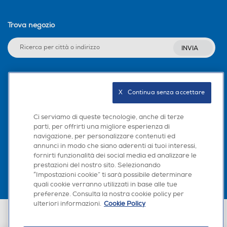
Trova negozio
INVIA
Seguici sui social
X   Continua senza accettare
Ci serviamo di queste tecnologie, anche di terze
parti, per offrirti una migliore esperienza di
navigazione, per personalizzare contenuti ed
Scarica la nostra app
annunci in modo che siano aderenti ai tuoi interessi,
fornirti funzionalità dei social media ed analizzare le
prestazioni del nostro sito. Selezionando
“Impostazioni cookie” ti sarà possibile determinare
quali cookie verranno utilizzati in base alle tue
preferenze. Consulta la nostra cookie policy per
ulteriori informazioni.
Cookie Policy
Euronics Italia SpA. Sede legale Via Montefeltro, 6/a 20156 Milano
Partita Iva, Codice Fiscale e iscrizione CCIAA Milano Monza Brianza Lodi