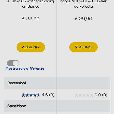
e usb-c 25 watt fast charg
harge NOMADE-20CL-Ver
er-Bianco
de Foresta
€ 22,90
€ 29,90
AGGIUNGI
AGGIUNGI
Mostra solo differenze
Recensioni
Recensioni
4.6
(8)
0.0
(0)
4
0
.
.
Spedizione
Spedizione
6
0
s
s