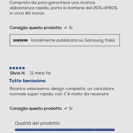
Comprato da poco garantisce una ricarica
stelle.
abbastanza rapida, porta la batteria dal 20% all'80%
in circa 40 minuti
Consiglia questo prodotto
✔
Sì
Inizialmente pubblicata su Samsung Italia
★★★★★
★★★★★
·
11 mesi fa
Silvia N.
5
su
Tutto benissimo
5
Ricarica velocissimo, design compatto, un caricatore
stelle.
normale super rapido, non C'è molto da recensire
Consiglia questo prodotto
✔
Sì
Qualità del prodotto