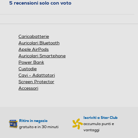
5 recensioni solo con voto
Sicuro e veloce
Niente conta di più. Proteggiti da sovracorrenti,
cortocircuiti e alte temperature, basse perdite e
molto altro.
Caricabatterie
Auricolari Bluetooth
Apple AirPods
Auricolari Smartphone
Power Bank
Custodie
Cavi - Adattatori
Screen Protector
Accessori
Iscriviti a Star Club
Ritiro in negozio
accumula punti e
gratuito e in 30 minuti
vantaggi