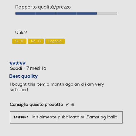
Qualità
del
Rapporto qualità/prezzo
prodotto,
5
Rapporto
su
qualità/prezzo,
5
4
Utile?
su
5
Sì ·
0
No ·
0
Segnala
★★★★★
★★★★★
·
7 mesi fa
Saadi
5
su
Best quality
5
I bought this item a month ago an d i am very
stelle.
satisified
Consiglia questo prodotto
✔
Sì
*La plastica del caricabatteria è ricavata da
Inizialmente pubblicata su Samsung Italia
materiali riciclati certificati UL.**La parte in plastica
di EP-T2510 ha un contenuto minimo di materiale
riciclato pari al 20%.