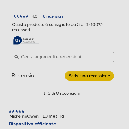
4.6
8 recensioni
L'azione
★★★★★
★★★★★
4.6
porterà
Questo prodotto è consigliato da 3 di 3 (100%)
su
alla
recensori
5
pagina
stelle.
delle
Leggi
recensioni.
recensioni
per
Cerca
Cerca
SAMSUNG
argomenti
ϙ
argoment
-
Caricabatterie
e
e
usb-
recensioni
recensio
c
Recensioni
25
Scrivi una recensione
.
watt
Questa
fast
azione
charger-
aprirà
1–3 di 8 recensioni
Bianco
una
finestra
modale.
★★★★★
★★★★★
·
10 mesi fa
MichelinoOwen
5
su
Dispositivo efficiente
5