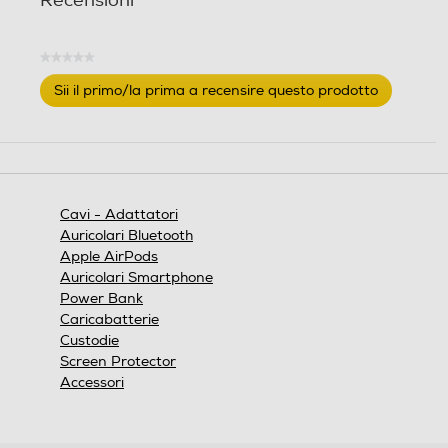
Recensioni
★★★★★
Nessuna
Sii il primo/la prima a recensire questo prodotto
valutazione
.
Questa
azione
aprirà
una
finestra
Cavi - Adattatori
modale.
Auricolari Bluetooth
Apple AirPods
Auricolari Smartphone
Power Bank
Caricabatterie
Custodie
Screen Protector
Accessori