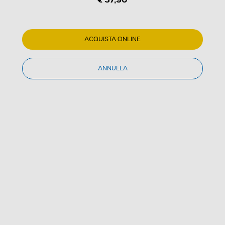
ACQUISTA ONLINE
ANNULLA
1
/
7
SBS - TECABLEUNKELIGW-bianco