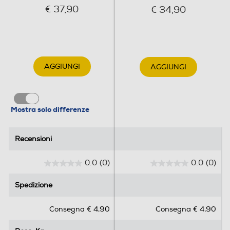
€ 37,90
€ 34,90
AGGIUNGI
AGGIUNGI
Mostra solo differenze
Recensioni
Recensioni
0.0
(0)
0.0
(0)
0
0
.
.
Spedizione
Spedizione
0
0
s
s
Consegna € 4,90
Consegna € 4,90
u
u
5
5