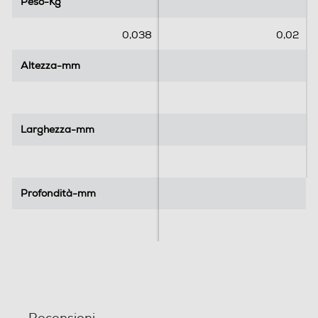
Peso-Kg
Peso-Kg
s
s
t
t
e
e
0,038
0,02
l
l
l
l
Altezza-mm
Altezza-mm
e
e
.
.
Larghezza-mm
Larghezza-mm
Profondità-mm
Profondità-mm