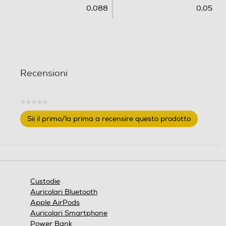
0,088
0,05
Recensioni
★★★★★
Nessuna
Sii il primo/la prima a recensire questo prodotto
valutazione
.
Questa
azione
aprirà
una
finestra
Custodie
modale.
Auricolari Bluetooth
Apple AirPods
Auricolari Smartphone
Power Bank