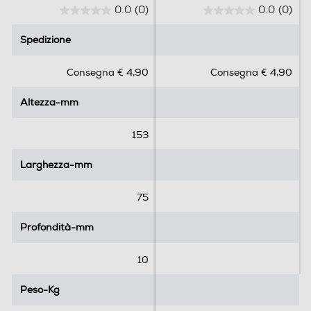
0.0
(0)
0.0
(0)
0
0
.
.
Spedizione
Spedizione
0
0
s
s
Consegna € 4,90
Consegna € 4,90
u
u
5
5
Altezza-mm
Altezza-mm
s
s
t
t
e
e
153
l
l
l
l
Larghezza-mm
Larghezza-mm
e
e
.
.
75
Profondità-mm
Profondità-mm
10
Peso-Kg
Peso-Kg