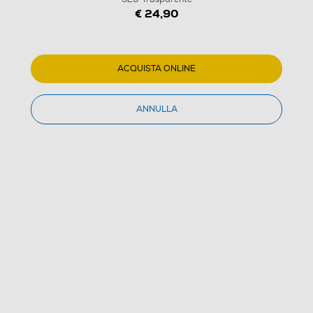
€ 24,90
ACQUISTA ONLINE
ANNULLA
1
/
11
CELLULARLINE - Cover FROSTY MAG per Galaxy
S26-Trasparente
(0)