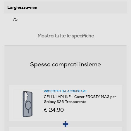
Larghezza-mm
75
Profondità-mm
Mostra tutte le specifiche
10
Peso-Kg
Spesso comprati insieme
0,088
Informazioni sulla sicurezza del prodotto
PRODOTTO DA ACQUISTARE
Clicca qui
CELLULARLINE - Cover FROSTY MAG per
Galaxy S26-Trasparente
€ 24,90