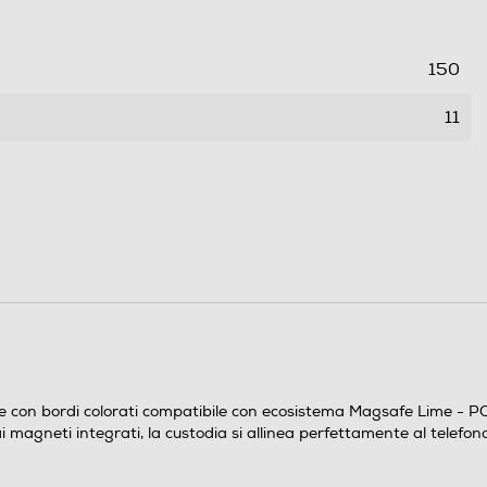
150
11
74
0,08
con bordi colorati compatibile con ecosistema Magsafe Lime - POP
magneti integrati, la custodia si allinea perfettamente al telefono