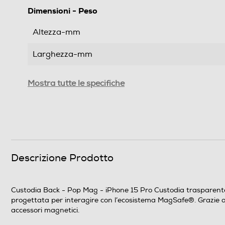
Dimensioni - Peso
Altezza-mm
Larghezza-mm
Profondità-mm
Mostra tutte le specifiche
Peso-Kg
Informazioni sulla sicurezza del prodotto
Clicca qui
Descrizione Prodotto
Custodia Back - Pop Mag - iPhone 15 Pro Custodia trasparente 
progettata per interagire con l’ecosistema MagSafe®. Grazie ai 
accessori magnetici.