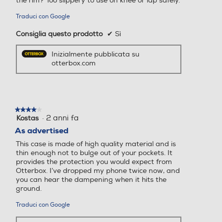
the rim? Too slippery to use on knee or lap safely.
Traduci con Google
Consiglia questo prodotto
✔
Sì
Inizialmente pubblicata su
otterbox.com
★★★★★
★★★★★
·
2 anni fa
Kostas
4
su
As advertised
5
This case is made of high quality material and is
stelle.
thin enough not to bulge out of your pockets. It
provides the protection you would expect from
Otterbox. I’ve dropped my phone twice now, and
you can hear the dampening when it hits the
ground.
Traduci con Google