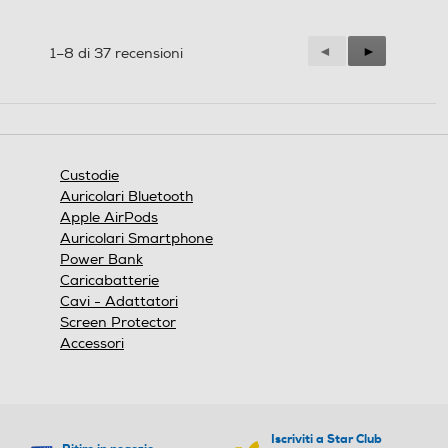
Precedente
◄
Successiva
►
1–8 di 37 recensioni
Reviews
Reviews
Custodie
Auricolari Bluetooth
Apple AirPods
Auricolari Smartphone
Power Bank
Caricabatterie
Cavi - Adattatori
Screen Protector
Accessori
Iscriviti a Star Club