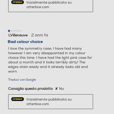
Inizialmente pubblicata su
otterbox.com
★★★★★
★★★★★
·
2 anni fa
LVilleneuve
1
su
Bad colour choice
5
I love the symmetry case, I have had many
stelle.
however I am very disappointed in my colour
choice this time. I have had the light pink case for
about a month and it looks terribly dirty! The
edges stain easily and it already looks old and
worn.
Traduci con Google
Consiglia questo prodotto
✘
No
Inizialmente pubblicata su
otterbox.com