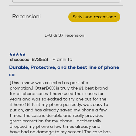
SYMMETRY
e
e
CLEAR
recensioni
recensio
MAGSAFE
Recensioni
CUSTODIA
Scrivi una recensione
.
APPLE
Questa
IPHONE
azione
16-
aprirà
1–8 di 37 recensioni
Rosa
una
finestra
modale.
★★★★★
★★★★★
·
2 anni fa
shoooooo_873553
5
su
Durable, Protective, and the best line of phone
5
ca
stelle.
[This review was collected as part of a
promotion.] OtterBOX is truly the #1 best brand
for all phone cases. I have used their cases for
years and was so excited to try one out for the
iPhone 16. It fit my phone perfectly, was easy to
put on, and has already saved my phone a few
times. The case is durable and really provides
great protection for my phone. I accidentally
dropped my phone a few times already and
have had no damage to my screen! The case has