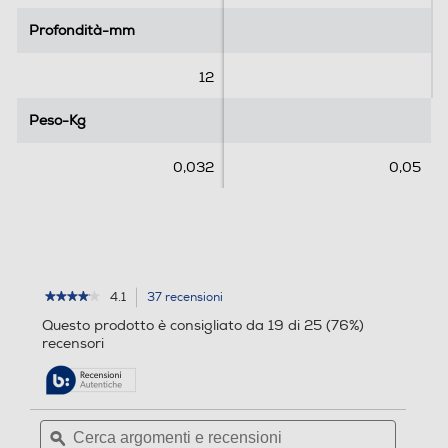
3
7
Profondità-mm
Profondità-mm
r
e
12
c
e
Peso-Kg
Peso-Kg
n
s
0,032
0,05
i
o
n
i
4.1
37 recensioni
L'azione
★★★★★
★★★★★
4.1
porterà
Questo prodotto è consigliato da 19 di 25 (76%)
su
alla
recensori
5
pagina
stelle.
delle
Leggi
recensioni.
recensioni
per
Cerca
Cerca
OTTERBOX
argomenti
ϙ
argoment
-