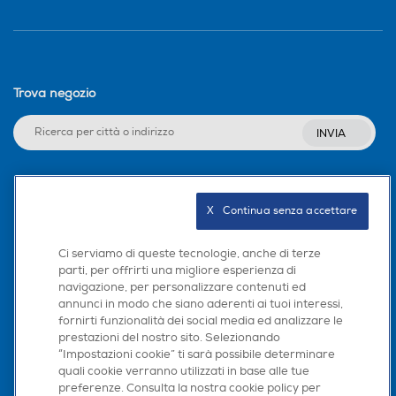
Trova negozio
INVIA
Seguici sui social
X   Continua senza accettare
Ci serviamo di queste tecnologie, anche di terze
parti, per offrirti una migliore esperienza di
navigazione, per personalizzare contenuti ed
Scarica la nostra app
annunci in modo che siano aderenti ai tuoi interessi,
fornirti funzionalità dei social media ed analizzare le
prestazioni del nostro sito. Selezionando
“Impostazioni cookie” ti sarà possibile determinare
quali cookie verranno utilizzati in base alle tue
preferenze. Consulta la nostra cookie policy per