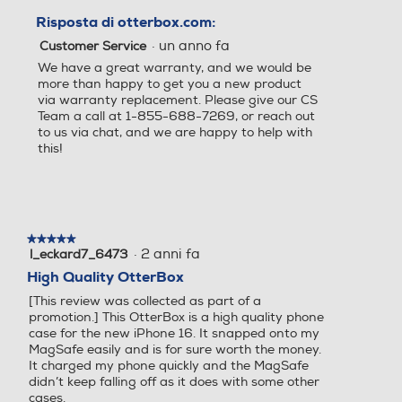
Risposta di otterbox.com:
·
un anno fa
Customer Service
We have a great warranty, and we would be
more than happy to get you a new product
via warranty replacement. Please give our CS
Team a call at 1-855-688-7269, or reach out
to us via chat, and we are happy to help with
this!
★★★★★
★★★★★
·
2 anni fa
l_eckard7_6473
5
su
High Quality OtterBox
5
[This review was collected as part of a
stelle.
promotion.] This OtterBox is a high quality phone
case for the new iPhone 16. It snapped onto my
MagSafe easily and is for sure worth the money.
It charged my phone quickly and the MagSafe
didn’t keep falling off as it does with some other
cases.