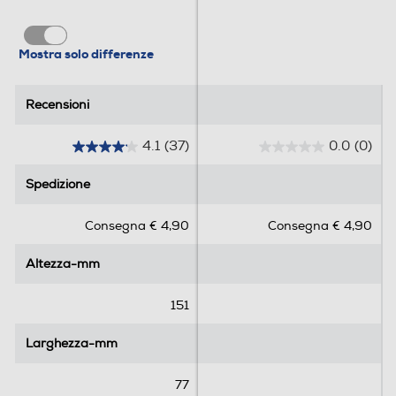
Mostra solo differenze
Recensioni
Recensioni
4.1
(37)
0.0
(0)
4
0
.
.
Spedizione
Spedizione
1
0
s
s
Consegna € 4,90
Consegna € 4,90
u
u
5
5
Altezza-mm
Altezza-mm
s
s
t
t
e
e
151
l
l
l
l
Larghezza-mm
Larghezza-mm
e
e
.
.
77