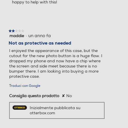
happy to help with this!
★★★★★
★★★★★
·
un anno fa
maddie
2
su
Not as protective as needed
5
I enjoyed the appearance of this case, but the
stelle.
cutout for the new photo button is a huge flaw. I
dropped my phone and now have a chip where
the screen and side meet because there is no
bumper there. I am looking into buying a more
protective case.
Traduci con Google
Consiglia questo prodotto
✘
No
Inizialmente pubblicata su
otterbox.com