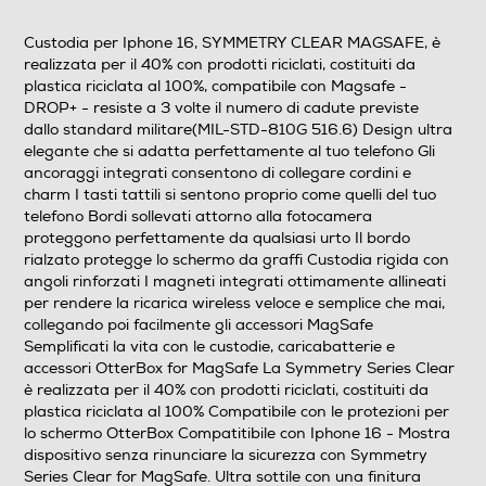
0,032
Custodia per Iphone 16, SYMMETRY CLEAR MAGSAFE, è
realizzata per il 40% con prodotti riciclati, costituiti da
Informazioni sulla sicurezza del prodotto
plastica riciclata al 100%, compatibile con Magsafe -
DROP+ - resiste a 3 volte il numero di cadute previste
Clicca qui
dallo standard militare(MIL-STD-810G 516.6) Design ultra
elegante che si adatta perfettamente al tuo telefono Gli
ancoraggi integrati consentono di collegare cordini e
charm I tasti tattili si sentono proprio come quelli del tuo
telefono Bordi sollevati attorno alla fotocamera
proteggono perfettamente da qualsiasi urto Il bordo
rialzato protegge lo schermo da graffi Custodia rigida con
angoli rinforzati I magneti integrati ottimamente allineati
per rendere la ricarica wireless veloce e semplice che mai,
collegando poi facilmente gli accessori MagSafe
Semplificati la vita con le custodie, caricabatterie e
accessori OtterBox for MagSafe La Symmetry Series Clear
è realizzata per il 40% con prodotti riciclati, costituiti da
plastica riciclata al 100% Compatibile con le protezioni per
lo schermo OtterBox Compatitibile con Iphone 16 - Mostra
dispositivo senza rinunciare la sicurezza con Symmetry
Series Clear for MagSafe. Ultra sottile con una finitura