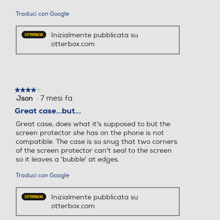
Traduci con Google
Inizialmente pubblicata su
otterbox.com
★★★★★
★★★★★
·
7 mesi fa
Json
4
su
Great case...but...
5
Great case, does what it's supposed to but the
stelle.
screen protector she has on the phone is not
compatible. The case is so snug that two corners
of the screen protector can't seal to the screen
so it leaves a 'bubble' at edges.
Traduci con Google
Inizialmente pubblicata su
otterbox.com