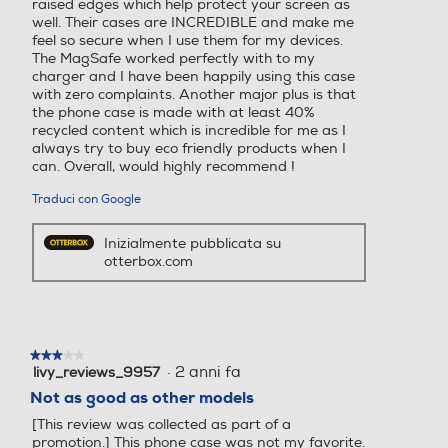
raised edges which help protect your screen as
well. Their cases are INCREDIBLE and make me
feel so secure when I use them for my devices.
The MagSafe worked perfectly with to my
charger and I have been happily using this case
with zero complaints. Another major plus is that
the phone case is made with at least 40%
recycled content which is incredible for me as I
always try to buy eco friendly products when I
can. Overall, would highly recommend !
Traduci con Google
Inizialmente pubblicata su
otterbox.com
★★★★★
★★★★★
·
2 anni fa
livy_reviews_9957
3
su
Not as good as other models
5
[This review was collected as part of a
stelle.
promotion.] This phone case was not my favorite.