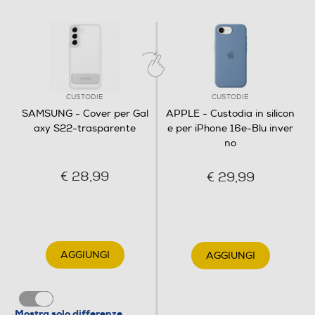
Vivi a colori
Metti in mostra il colore del tuo Galaxy con la Clear
Standing Cover. Il materiale trasparente è
espressamente pensato per far risaltare la tonalità
che hai scelto.
CUSTODIE
CUSTODIE
SAMSUNG - Cover per Gal
APPLE - Custodia in silicon
axy S22-trasparente
e per iPhone 16e-Blu inver
no
€ 28,99
€ 29,99
AGGIUNGI
AGGIUNGI
Mostra solo differenze