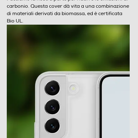
carbonio. Questa cover dà vita a una combinazione
Informazioni sulla sicurezza del prodotto
di materiali derivati da biomassa, ed è certificata
Clicca qui
Bio UL.