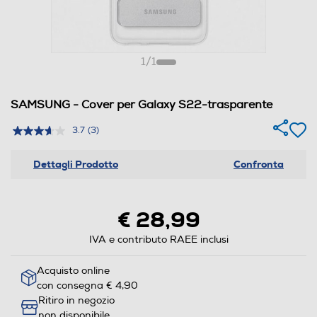
1
/
1
SAMSUNG - Cover per Galaxy S22-trasparente
3.7
(3)
Dettagli Prodotto
Confronta
€ 28,99
IVA e contributo RAEE inclusi
Acquisto online
con consegna € 4,90
Ritiro in negozio
non disponibile