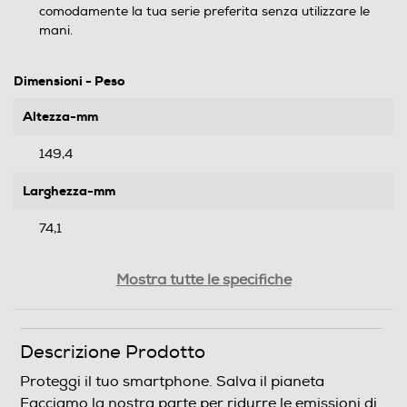
comodamente la tua serie preferita senza utilizzare le
mani.
Dimensioni - Peso
Altezza-mm
149,4
Larghezza-mm
74,1
Profondità-mm
Mostra tutte le specifiche
11,5
Peso-Kg
Descrizione Prodotto
0,043
Proteggi il tuo smartphone. Salva il pianeta
Facciamo la nostra parte per ridurre le emissioni di