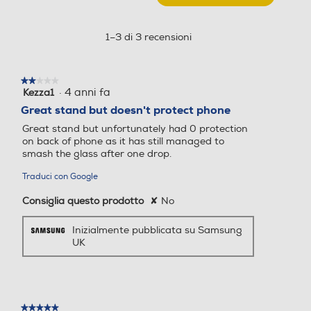
trasparente
Questa
azione
aprirà
1–3 di 3 recensioni
una
finestra
Galleria Fotografica
modale.
★★★★★
★★★★★
·
4 anni fa
Kezza1
2
su
Great stand but doesn't protect phone
5
Great stand but unfortunately had 0 protection
stelle.
on back of phone as it has still managed to
smash the glass after one drop.
Traduci con Google
Consiglia questo prodotto
✘
No
Inizialmente pubblicata su Samsung
UK
★★★★★
★★★★★