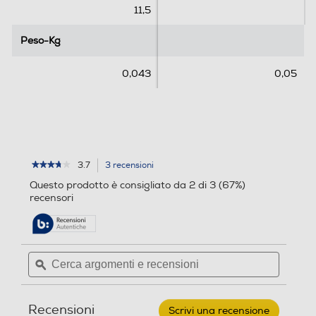
c
11,5
e
n
Peso-Kg
Peso-Kg
s
i
0,043
0,05
o
n
i
3.7
3 recensioni
L'azione
★★★★★
★★★★★
3.7
porterà
Questo prodotto è consigliato da 2 di 3 (67%)
su
alla
recensori
5
pagina
stelle.
delle
Leggi
recensioni.
recensioni
per
Cerca
Cerca
SAMSUNG
argomenti
ϙ
argoment
-
Cover
e
e
per
recensioni
recensio
Galaxy
Recensioni
S22-
Scrivi una recensione
.