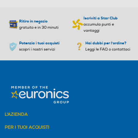
Transparent
Galaxy S22
Iscriviti a Star Club
Modelli compatibili
Ritiro in negozio
accumula punti e
74.1 x 149.4 x 11.5 mm
gratuito e in 30 minuti
vantaggi
Dimensioni (LxAxP)
43 g
Potenzia i tuoi acquisti
Hai dubbi per l'ordine?
Peso
scopri i nostri servizi
Leggi le FAQ o contattaci
Mostra più SPECIFICHE
Specifiche
Espandi tutto
Comprimi tutto
Colore
Transparent
Compatibilità
Modelli compatibili
Galaxy S22
L'AZIENDA
Specifiche fisiche
PER I TUOI ACQUISTI
Dimensioni (LxAxP)