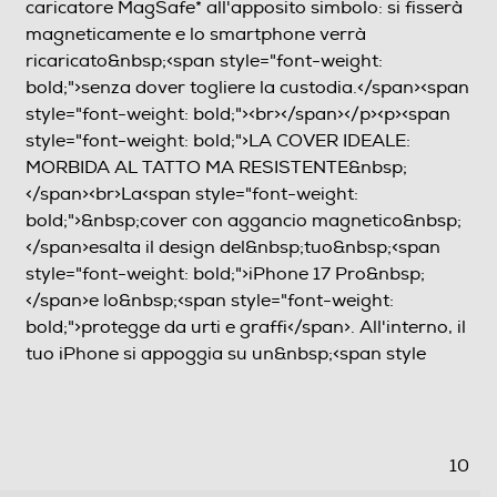
caricatore MagSafe* all'apposito simbolo: si fisserà
magneticamente e lo smartphone verrà
ricaricato&nbsp;<span style="font-weight:
bold;">senza dover togliere la custodia.</span><span
style="font-weight: bold;"><br></span></p><p><span
style="font-weight: bold;">LA COVER IDEALE:
MORBIDA AL TATTO MA RESISTENTE&nbsp;
</span><br>La<span style="font-weight:
bold;">&nbsp;cover con aggancio magnetico&nbsp;
</span>esalta il design del&nbsp;tuo&nbsp;<span
style="font-weight: bold;">iPhone 17 Pro&nbsp;
</span>e lo&nbsp;<span style="font-weight:
bold;">protegge da urti e graffi</span>. All'interno, il
tuo iPhone si appoggia su un&nbsp;<span style
10