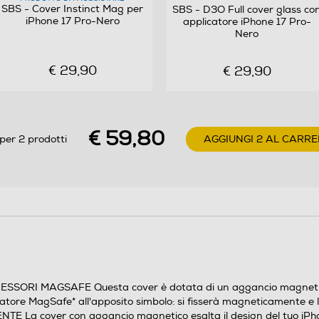
SBS - Cover Instinct Mag per
SBS - D3O Full cover glass co
iPhone 17 Pro-Nero
applicatore iPhone 17 Pro-
Nero
€ 29,90
€ 29,90
€ 59,80
per 2 prodotti
AGGIUNGI 2 AL CARRE
 MAGSAFE Questa cover è dotata di un aggancio magnetico che
icatore MagSafe* all'apposito simbolo: si fisserà magneticamente e 
cover con aggancio magnetico esalta il design del tuo iPhone 17 