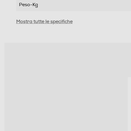
Peso-Kg
Informazioni sulla sicurezza del prodotto
Mostra tutte le specifiche
Clicca qui