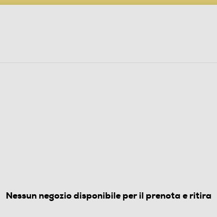
PARTECIPA AL CONCORSO ANNIVERSARIO
ine
 Audio
Elettrodomestici
Foto, Video, Droni
-Nero
(0)
Nessun negozio disponibile per il prenota e ritira