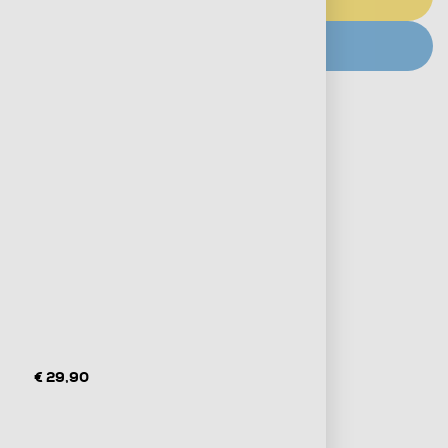
CERCA NEGOZIO
Metodi di pagamento e finanziamenti
Informazioni sulla consegna
Diritto di recesso
€ 29,90