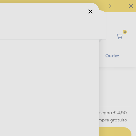
0
Ciao
Mobilità Elettrica
Lifestyle
Outlet
€ 29,90
IVA e contributo RAEE inclusi
Acquisto online
con consegna € 4,90
Ritiro in negozio
in 30 minuti e sempre gratuito
AGGIUNGI AL CARRELLO