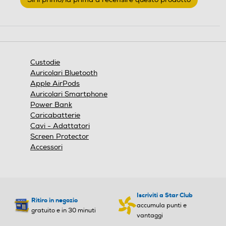
valutazione
.
Questa
azione
aprirà
una
finestra
Custodie
modale.
Auricolari Bluetooth
Apple AirPods
Auricolari Smartphone
Power Bank
Caricabatterie
Cavi - Adattatori
Screen Protector
Accessori
Iscriviti a Star Club
Ritiro in negozio
accumula punti e
gratuito e in 30 minuti
vantaggi