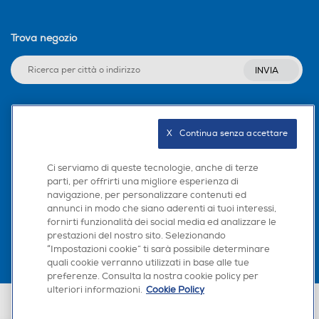
Trova negozio
INVIA
Seguici sui social
X   Continua senza accettare
Ci serviamo di queste tecnologie, anche di terze
parti, per offrirti una migliore esperienza di
navigazione, per personalizzare contenuti ed
Scarica la nostra app
annunci in modo che siano aderenti ai tuoi interessi,
fornirti funzionalità dei social media ed analizzare le
prestazioni del nostro sito. Selezionando
“Impostazioni cookie” ti sarà possibile determinare
quali cookie verranno utilizzati in base alle tue
preferenze. Consulta la nostra cookie policy per
ulteriori informazioni.
Cookie Policy
Euronics Italia SpA. Sede legale Via Montefeltro, 6/a 20156 Milano
Partita Iva, Codice Fiscale e iscrizione CCIAA Milano Monza Brianza Lodi