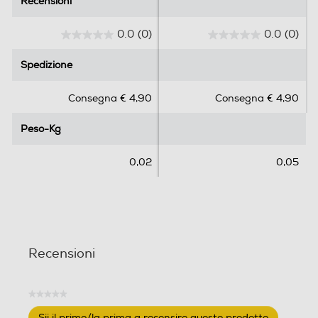
Recensioni
Recensioni
0.0
(0)
0.0
(0)
0
0
.
.
Spedizione
Spedizione
0
0
s
s
Consegna € 4,90
Consegna € 4,90
u
u
5
5
Peso-Kg
Peso-Kg
s
s
t
t
e
e
0,02
0,05
l
l
l
l
e
e
.
.
Recensioni
★★★★★
Nessuna
Sii il primo/la prima a recensire questo prodotto