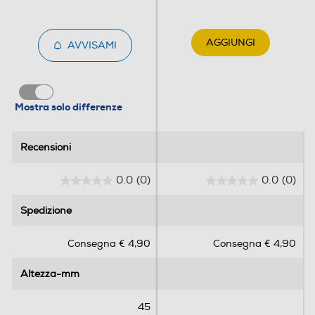
AGGIUNGI
AVVISAMI
Mostra solo differenze
Recensioni
Recensioni
0.0
(0)
0.0
(0)
0
0
.
.
Spedizione
Spedizione
0
0
s
s
Consegna € 4,90
Consegna € 4,90
u
u
5
5
Altezza-mm
Altezza-mm
s
s
t
t
e
e
45