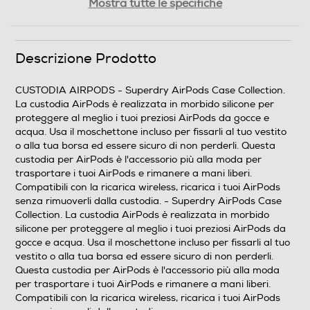
Mostra tutte le specifiche
18
Peso-Kg
Descrizione Prodotto
0,02
CUSTODIA AIRPODS - Superdry AirPods Case Collection.
La custodia AirPods è realizzata in morbido silicone per
Informazioni sulla sicurezza del prodotto
proteggere al meglio i tuoi preziosi AirPods da gocce e
acqua. Usa il moschettone incluso per fissarli al tuo vestito
Clicca qui
o alla tua borsa ed essere sicuro di non perderli. Questa
custodia per AirPods è l'accessorio più alla moda per
trasportare i tuoi AirPods e rimanere a mani liberi.
Compatibili con la ricarica wireless, ricarica i tuoi AirPods
senza rimuoverli dalla custodia. - Superdry AirPods Case
Collection. La custodia AirPods è realizzata in morbido
silicone per proteggere al meglio i tuoi preziosi AirPods da
gocce e acqua. Usa il moschettone incluso per fissarli al tuo
vestito o alla tua borsa ed essere sicuro di non perderli.
Questa custodia per AirPods è l'accessorio più alla moda
per trasportare i tuoi AirPods e rimanere a mani liberi.
Compatibili con la ricarica wireless, ricarica i tuoi AirPods