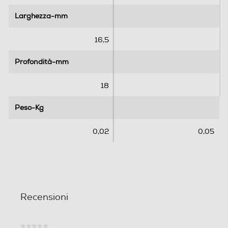
l
l
l
l
Larghezza-mm
Larghezza-mm
e
e
.
.
16,5
Profondità-mm
Profondità-mm
18
Peso-Kg
Peso-Kg
0,02
0,05
Recensioni
★★★★★