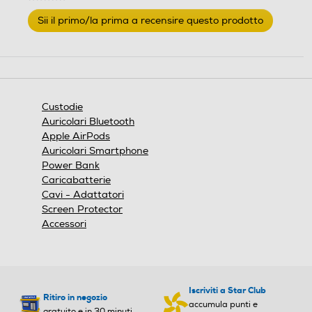
Nessuna
Sii il primo/la prima a recensire questo prodotto
valutazione
.
Questa
azione
aprirà
una
finestra
Custodie
modale.
Auricolari Bluetooth
Apple AirPods
Auricolari Smartphone
Power Bank
Caricabatterie
Cavi - Adattatori
Screen Protector
Accessori
Iscriviti a Star Club
Ritiro in negozio
accumula punti e
gratuito e in 30 minuti