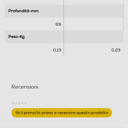
Profondità-mm
Profondità-mm
69
Peso-Kg
Peso-Kg
0,13
0,23
Recensioni
★★★★★
Nessuna
Sii il primo/la prima a recensire questo prodotto
valutazione
.
Questa