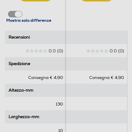
Mostra solo differenze
Recensioni
Recensioni
0.0
(0)
0.0
(0)
0
0
.
.
Spedizione
Spedizione
0
0
s
s
Consegna € 4,90
Consegna € 4,90
u
u
5
5
Altezza-mm
Altezza-mm
s
s
t
t
e
e
130
l
l
l
l
Larghezza-mm
Larghezza-mm
e
e
.
.
10