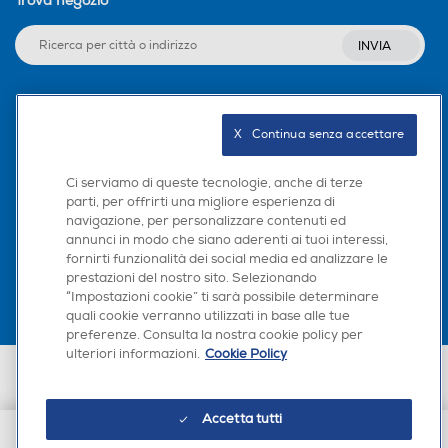
Trova negozio
INVIA
Seguici sui social
X   Continua senza accettare
Ci serviamo di queste tecnologie, anche di terze
parti, per offrirti una migliore esperienza di
navigazione, per personalizzare contenuti ed
Scarica la nostra app
annunci in modo che siano aderenti ai tuoi interessi,
fornirti funzionalità dei social media ed analizzare le
prestazioni del nostro sito. Selezionando
“Impostazioni cookie” ti sarà possibile determinare
quali cookie verranno utilizzati in base alle tue
preferenze. Consulta la nostra cookie policy per
ulteriori informazioni.
Cookie Policy
Euronics Italia SpA. Sede legale Via Montefeltro, 6/a 20156 Milano
Partita Iva, Codice Fiscale e iscrizione CCIAA Milano Monza Brianza Lodi
n. 13337170156. Codice intermediario SDI: HHBD9AK. Vendite soggette
Accetta tutti
agli Artt. 45 e ss del Codice del Consumo in tema di Diritti dei
Consumatori.