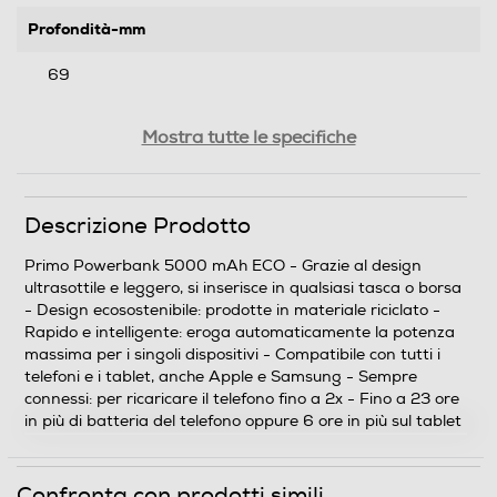
Profondità-mm
69
Peso-Kg
Mostra tutte le specifiche
0,13
Descrizione Prodotto
Informazioni sulla sicurezza del prodotto
Primo Powerbank 5000 mAh ECO - Grazie al design
Clicca qui
ultrasottile e leggero, si inserisce in qualsiasi tasca o borsa
- Design ecosostenibile: prodotte in materiale riciclato -
Rapido e intelligente: eroga automaticamente la potenza
massima per i singoli dispositivi - Compatibile con tutti i
telefoni e i tablet, anche Apple e Samsung - Sempre
connessi: per ricaricare il telefono fino a 2x - Fino a 23 ore
in più di batteria del telefono oppure 6 ore in più sul tablet
Confronta con prodotti simili