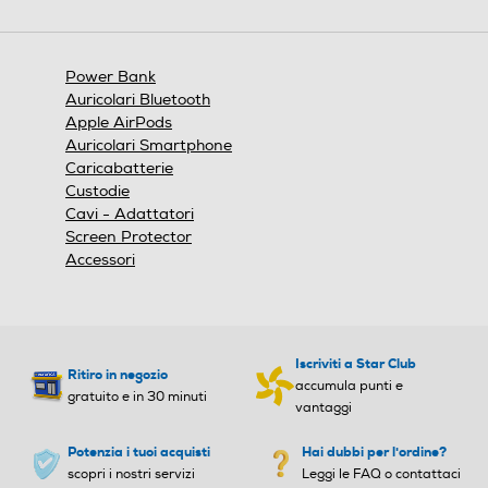
azione
aprirà
una
finestra
Power Bank
modale.
Auricolari Bluetooth
Apple AirPods
Auricolari Smartphone
Caricabatterie
Custodie
Cavi - Adattatori
Screen Protector
Accessori
Iscriviti a Star Club
Ritiro in negozio
accumula punti e
gratuito e in 30 minuti
vantaggi
Potenzia i tuoi acquisti
Hai dubbi per l'ordine?
scopri i nostri servizi
Leggi le FAQ o contattaci