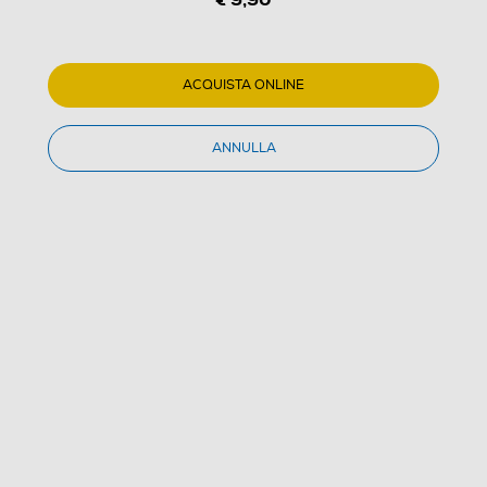
ACQUISTA ONLINE
ANNULLA
1
/
5
TRUST - Powerbank eco PRIMO 5.000-Black
(0)
Dettagli Prodotto
Confronta
€ 9,90
IVA e contributo RAEE inclusi