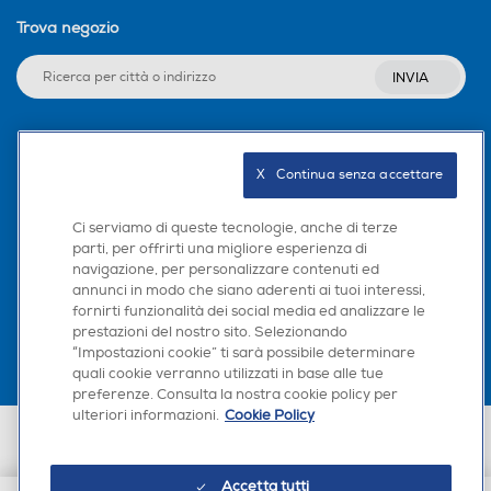
Trova negozio
INVIA
Seguici sui social
X   Continua senza accettare
Ci serviamo di queste tecnologie, anche di terze
parti, per offrirti una migliore esperienza di
navigazione, per personalizzare contenuti ed
Scarica la nostra app
annunci in modo che siano aderenti ai tuoi interessi,
fornirti funzionalità dei social media ed analizzare le
prestazioni del nostro sito. Selezionando
“Impostazioni cookie” ti sarà possibile determinare
quali cookie verranno utilizzati in base alle tue
preferenze. Consulta la nostra cookie policy per
ulteriori informazioni.
Cookie Policy
Euronics Italia SpA. Sede legale Via Montefeltro, 6/a 20156 Milano
Partita Iva, Codice Fiscale e iscrizione CCIAA Milano Monza Brianza Lodi
n. 13337170156. Codice intermediario SDI: HHBD9AK. Vendite soggette
Accetta tutti
agli Artt. 45 e ss del Codice del Consumo in tema di Diritti dei