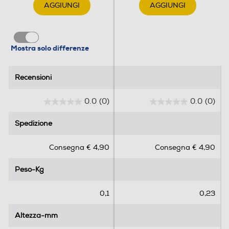
AGGIUNGI
AGGIUNGI
Mostra solo differenze
Recensioni
Recensioni
0.0
(0)
0.0
(0)
0
0
.
.
Spedizione
Spedizione
0
0
s
s
Consegna € 4,90
Consegna € 4,90
u
u
5
5
Peso-Kg
Peso-Kg
s
s
t
t
e
e
0,1
0,23
l
l
l
l
Altezza-mm
Altezza-mm
e
e