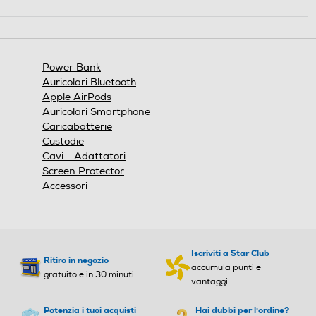
Questa
azione
aprirà
una
finestra
Power Bank
modale.
Auricolari Bluetooth
Apple AirPods
Auricolari Smartphone
Caricabatterie
Custodie
Cavi - Adattatori
Screen Protector
Accessori
Iscriviti a Star Club
Ritiro in negozio
accumula punti e
gratuito e in 30 minuti
vantaggi
Potenzia i tuoi acquisti
Hai dubbi per l'ordine?