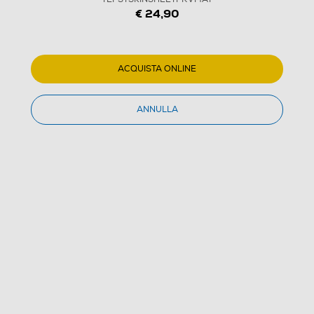
€ 24,90
ACQUISTA ONLINE
ANNULLA
1
/
4
SBS - Pellicole "Privacy Matt"
TEFSTSKINSHEETPRVMAT
(0)
Dettagli Prodotto
Confronta
€ 24,90
IVA e contributo RAEE inclusi