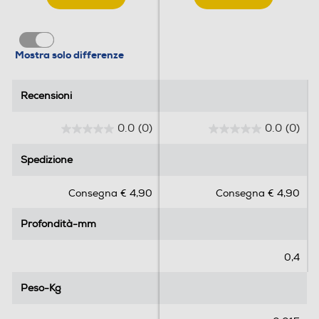
Mostra solo differenze
Recensioni
Recensioni
0.0
(0)
0.0
(0)
0
0
.
.
Spedizione
Spedizione
0
0
s
s
Consegna € 4,90
Consegna € 4,90
u
u
5
5
Profondità-mm
Profondità-mm
s
s
t
t
e
e
0,4
l
l
l
l
Peso-Kg
Peso-Kg
e
e
.
.