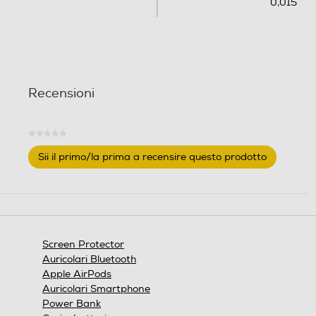
0,015
Recensioni
★★★★★
Nessuna
Sii il primo/la prima a recensire questo prodotto
valutazione
.
Questa
azione
aprirà
una
finestra
Screen Protector
modale.
Auricolari Bluetooth
Apple AirPods
Auricolari Smartphone
Power Bank