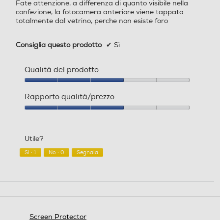
Fate attenzione, a differenza di quanto visibile nella
stelle.
confezione, la fotocamera anteriore viene tappata
totalmente dal vetrino, perche non esiste foro
Consiglia questo prodotto
✔
Sì
Qualità del prodotto
Qualità
del
Rapporto qualità/prezzo
prodotto,
3
Rapporto
su
qualità/prezzo,
5
3
Utile?
su
5
Sì ·
1
No ·
0
Segnala
Screen Protector