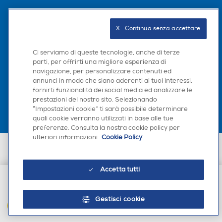
Seguici sui social
X   Continua senza accettare
Ci serviamo di queste tecnologie, anche di terze
parti, per offrirti una migliore esperienza di
navigazione, per personalizzare contenuti ed
Scarica la nostra app
annunci in modo che siano aderenti ai tuoi interessi,
fornirti funzionalità dei social media ed analizzare le
prestazioni del nostro sito. Selezionando
“Impostazioni cookie” ti sarà possibile determinare
quali cookie verranno utilizzati in base alle tue
preferenze. Consulta la nostra cookie policy per
ulteriori informazioni.
Cookie Policy
Euronics Italia SpA. Sede legale Via Montefeltro, 6/a 20156 Milano
Partita Iva, Codice Fiscale e iscrizione CCIAA Milano Monza Brianza Lodi
n. 13337170156. Codice intermediario SDI: HHBD9AK. Vendite soggette
Accetta tutti
agli Artt. 45 e ss del Codice del Consumo in tema di Diritti dei
Consumatori.
€ 19,90
Gestisci cookie
AGGIUNGI AL CARRELLO