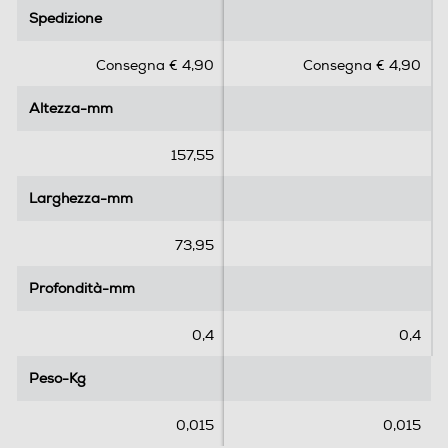
.
.
Spedizione
Spedizione
0
0
s
s
Consegna € 4,90
Consegna € 4,90
u
u
5
5
Altezza-mm
Altezza-mm
s
s
t
t
e
e
157,55
l
l
l
l
Larghezza-mm
Larghezza-mm
e
e
.
.
73,95
1
r
Profondità-mm
Profondità-mm
e
c
0,4
0,4
e
n
Peso-Kg
Peso-Kg
s
i
0,015
0,015
o
n