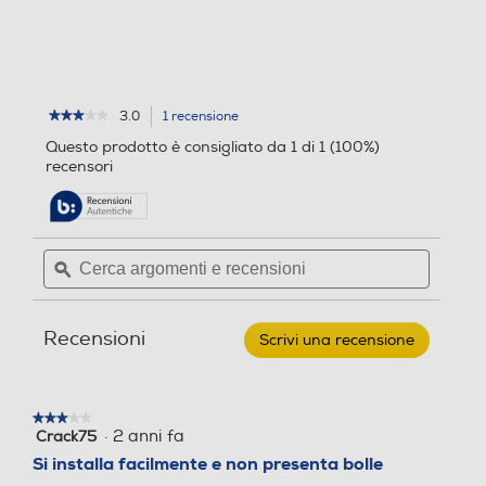
e
3.0
1 recensione
L'azione
★★★★★
★★★★★
3
porterà
Questo prodotto è consigliato da 1 di 1 (100%)
su
alla
recensori
5
pagina
stelle.
delle
Leggi
recensioni.
recensioni
per
Cerca
Cerca
SBS
argomenti
ϙ
argoment
-
Screen
e
e
protector
recensioni
recensio
TESCRFCSAS24U
Recensioni
Galaxy
Scrivi una recensione
.
S24
Questa
Ultra-
azione
Nero
aprirà
★★★★★
★★★★★
una
·
2 anni fa
Crack75
3
finestra
su
Si installa facilmente e non presenta bolle
modale.
5