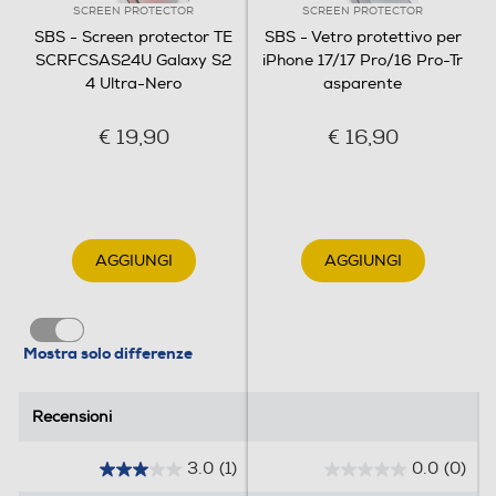
SCREEN PROTECTOR
SCREEN PROTECTOR
SBS - Screen protector TE
SBS - Vetro protettivo per
SCRFCSAS24U Galaxy S2
iPhone 17/17 Pro/16 Pro-Tr
4 Ultra-Nero
asparente
€ 19,90
€ 16,90
AGGIUNGI
AGGIUNGI
Mostra solo differenze
Recensioni
Recensioni
3.0
(1)
0.0
(0)
3
0