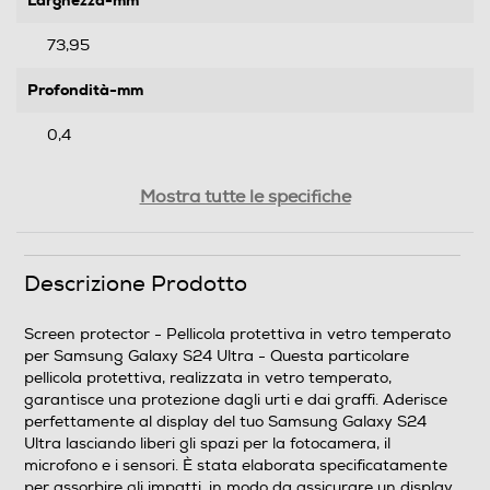
Larghezza-mm
73,95
Profondità-mm
0,4
Peso-Kg
Mostra tutte le specifiche
0,015
Descrizione Prodotto
Informazioni sulla sicurezza del prodotto
Clicca qui
Screen protector - Pellicola protettiva in vetro temperato
per Samsung Galaxy S24 Ultra - Questa particolare
pellicola protettiva, realizzata in vetro temperato,
garantisce una protezione dagli urti e dai graffi. Aderisce
perfettamente al display del tuo Samsung Galaxy S24
Ultra lasciando liberi gli spazi per la fotocamera, il
microfono e i sensori. È stata elaborata specificatamente
per assorbire gli impatti, in modo da assicurare un display