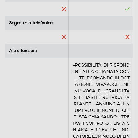
e
e
.
.
1
r
Segreteria telefonica
Segreteria telefonica
e
c
e
n
Altre funzioni
Altre funzioni
s
i
-POSSIBILITA' DI RISPOND
o
ERE ALLA CHIAMATA CON
n
IL TELECOMANDO IN DOT
e
AZIONE - VIVAVOCE - ME
NU' VOCALE - GRANDI TA
STI - TASTI E RUBRICA PA
RLANTE - ANNUNCIA IL N
UMERO O IL NOME DI CHI
TI STA CHIAMANDO - TRE
TASTI CON FOTO - LISTA C
HIAMATE RICEVUTE - INDI
CATORE LUMINOSO DI LIN