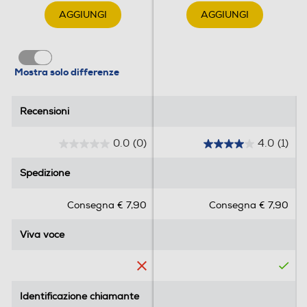
AGGIUNGI
AGGIUNGI
Mostra solo differenze
Recensioni
Recensioni
0.0
(0)
4.0
(1)
0
4
.
.
Spedizione
Spedizione
0
0
s
s
Consegna € 7,90
Consegna € 7,90
u
u
5
5
Viva voce
Viva voce
s
s
t
t
e
e
l
l
l
l
Identificazione chiamante
Identificazione chiamante