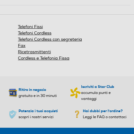
Questa
azione
Numero colori display
Numero colori display
aprirà
una
Monocromatico
finestra
Telefoni Fissi
modale.
Telefoni Cordless
Altezza-mm
Altezza-mm
Telefoni Cordless con segreteria
Fax
280
Ricetrasmittenti
Cordless e Telefonia Fissa
Larghezza-mm
Larghezza-mm
62
Iscriviti a Star Club
Profondità-mm
Profondità-mm
Ritiro in negozio
accumula punti e
gratuito e in 30 minuti
vantaggi
56
Potenzia i tuoi acquisti
Hai dubbi per l'ordine?
Peso-Kg
Peso-Kg
scopri i nostri servizi
Leggi le FAQ o contattaci
0,28
0,71