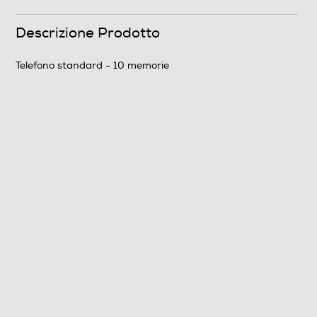
Peso-Kg
Descrizione Prodotto
0,28
Telefono standard - 10 memorie
Informazioni sulla sicurezza del prodotto
Clicca qui