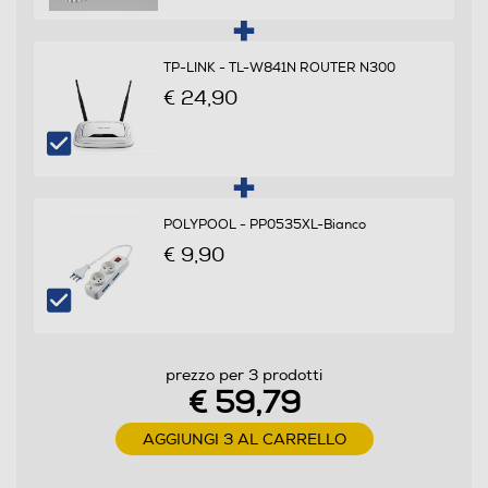
Display
TP-LINK - TL-W841N ROUTER N300
Display
€ 24,90
Dimensioni - Peso
Altezza-mm
POLYPOOL - PP0535XL-Bianco
€ 9,90
280
Larghezza-mm
62
prezzo per 3 prodotti
€ 59,79
Profondità-mm
AGGIUNGI 3 AL CARRELLO
56