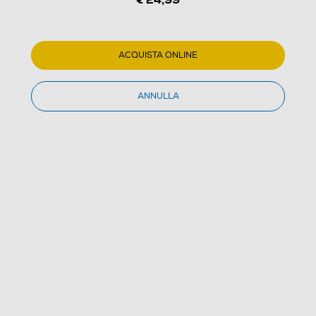
ACQUISTA ONLINE
1
/
1
ANNULLA
GIGASET - Telefono DESK200-White
(0)
Dettagli Prodotto
Confronta
€ 24,99
IVA e contributo RAEE inclusi
Acquisto online
con consegna € 7,90
Ritiro in negozio
in 30 minuti e sempre gratuito