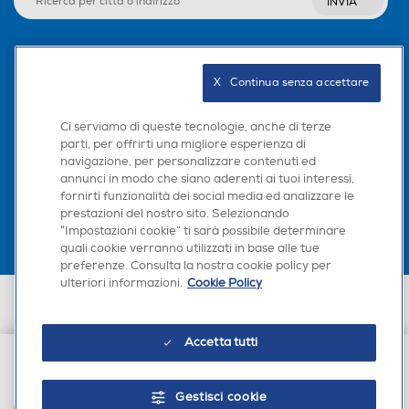
INVIA
Seguici sui social
X   Continua senza accettare
Ci serviamo di queste tecnologie, anche di terze
parti, per offrirti una migliore esperienza di
navigazione, per personalizzare contenuti ed
Scarica la nostra app
annunci in modo che siano aderenti ai tuoi interessi,
fornirti funzionalità dei social media ed analizzare le
prestazioni del nostro sito. Selezionando
“Impostazioni cookie” ti sarà possibile determinare
quali cookie verranno utilizzati in base alle tue
preferenze. Consulta la nostra cookie policy per
ulteriori informazioni.
Cookie Policy
Euronics Italia SpA. Sede legale Via Montefeltro, 6/a 20156 Milano
Partita Iva, Codice Fiscale e iscrizione CCIAA Milano Monza Brianza Lodi
n. 13337170156. Codice intermediario SDI: HHBD9AK. Vendite soggette
Accetta tutti
agli Artt. 45 e ss del Codice del Consumo in tema di Diritti dei
Consumatori.
€ 24,99
Gestisci cookie
AGGIUNGI AL CARRELLO