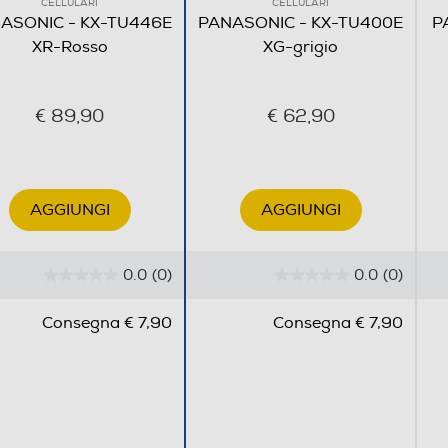
CELLULARI
CELLULARI
Suono tasti Risposta all'apertura Muto / In attesa
ASONIC - KX-TU446E
PANASONIC - KX-TU400E
P
Tasto SOS (SMS / Chiamata) Calendario Sveglia
XR-Rosso
XG-grigio
programmabile Lettura ID chiamante Chiamata
Prioritaria Registrazione chiamata Blocco chiamate
e anonimi Inoltro chiamate Chiamate multiple
€ 89,90
€ 62,90
Rubrica multi voce Top 3 contatti
AGGIUNGI
AGGIUNGI
0.0
(0)
0.0
(0)
0
0
.
.
Consegna € 7,90
Consegna € 7,90
0
0
s
s
u
u
5
5
s
s