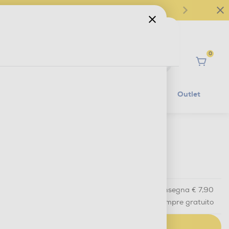
0
Ciao
Mobilità Elettrica
Lifestyle
Outlet
€ 89,90
IVA e contributo RAEE inclusi
Acquisto online
con consegna € 7,90
Ritiro in negozio
in 30 minuti e sempre gratuito
AGGIUNGI AL CARRELLO