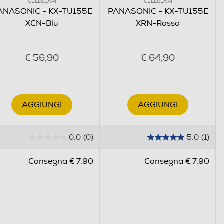
CELLULARI
CELLULARI
ANASONIC - KX-TU155E
PANASONIC - KX-TU155E
XCN-Blu
XRN-Rosso
€ 56,90
€ 64,90
AGGIUNGI
AGGIUNGI
0.0
(0)
5.0
(1)
0
5
.
.
Consegna € 7,90
Consegna € 7,90
0
0
s
s
u
u
5
5
s
s