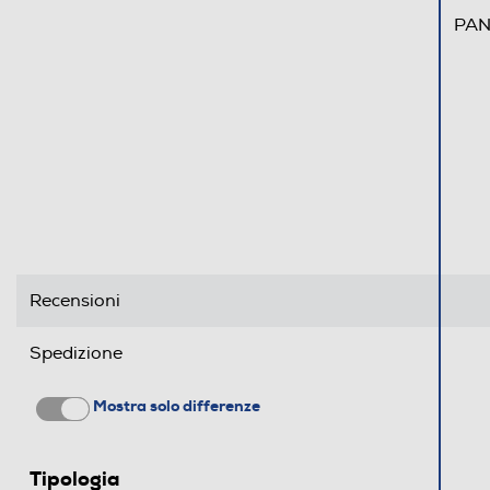
PAN
Altre funzioni
Standard
4G-LTE
Recensioni
GPRS
Java
Spedizione
Mostra solo differenze
Chiamate
Videochiamata
Tipologia