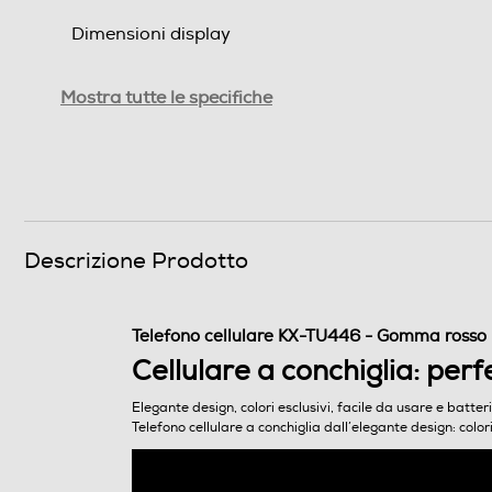
Dimensioni display
Tipo di display
Mostra tutte le specifiche
Touchscreen
Risoluzione
Doppio display
Descrizione Prodotto
Sistema Operativo - Processore
Telefono cellulare KX-TU446 - Gomma rosso
Sistema operativo
Cellulare a conchiglia: perf
Core processore
Elegante design, colori esclusivi, facile da usare e batter
Telefono cellulare a conchiglia dall’elegante design: color
Velocità del processore in GHz