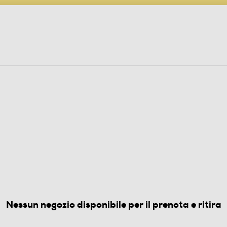
PARTECIPA AL CONCORSO ANNIVERSARIO
ine
 Audio
Elettrodomestici
Foto, Video, Droni
(0)
Nessun negozio disponibile per il prenota e ritira