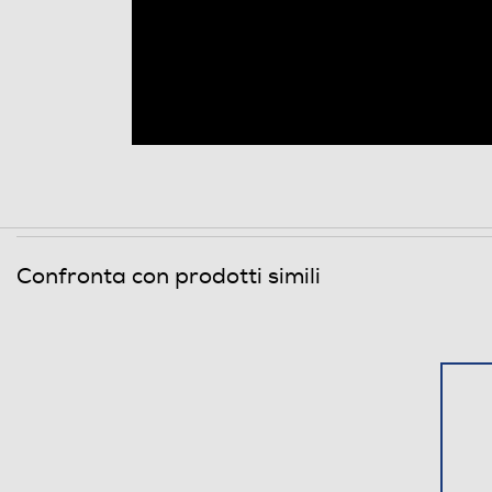
Tipo USB
Funzioni
Lettore MP3
Facile da usare
Registrazione vocale
Chiamata a 5 contatti registrati
Presenza giochi
Visualizzazione semplificata
Confronta con prodotti simili
Viva voce
Display luminoso a colori da 2,4 pollici e tasti retroillumi
Vibrazione
Tasto chiamata d'emergenza
Compatibilità 3D
Durata prolungata della batteria e resistenza agli urti*