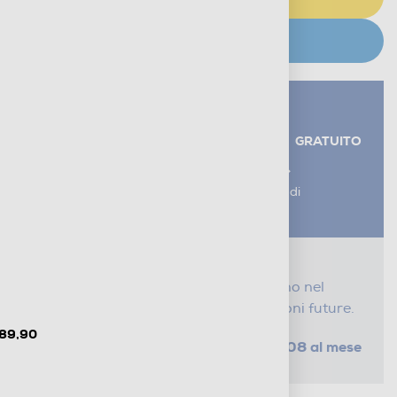
CERCA NEGOZIO
Servizi aggiuntivi alla consegna*
RITIRO USATO RAEE
GRATUITO
AGGIUNGI UN SERVIZIO
*I servizi sono esclusi dal costo di
consegna
Proteggi il tuo acquisto
Con i nostri servizi Serena, ti seguiamo nel
tempo e risparmi sui costi di riparazioni future.
 89,90
da € 2,08 al mese
SELEZIONA UN PIANO
Metodi di pagamento e finanziamenti