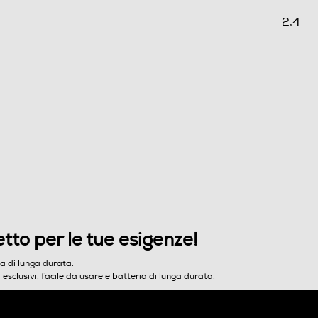
2,4
TFT
240x320
Symbian
etto per le tue esigenze!
Single
ia di lunga durata.
i esclusivi, facile da usare e batteria di lunga durata.
0,1