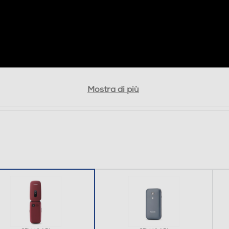
USB Micro
Mostra di più
nati
Resistente agli urti MIL STD 810G.516 Compatibilità
apparecchi acustici M4/T4 AUX Modalità notturna
Torcia LED Segreteria telefonica Vibrazione /