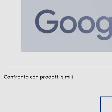
Porta USB
Tipo USB
Funzioni
Presenza AI
Comandi vocali
Viva voce
Vibrazione
Confronta con prodotti simili
Standard
4G-LTE
5G-LTE