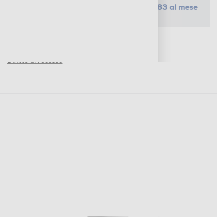
da € 5,83 al mese
SELEZIONA UN PIANO
Metodi di pagamento e finanziamenti
Informazioni sulla consegna
Diritto di recesso