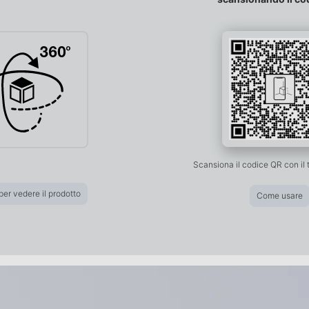
42
128
Scansiona il codice QR con il
16384
per vedere il prodotto
Come usare
Bluetooth 6.0