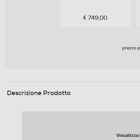
Descrizione processore
€ 749,00
Fotocamera
prezzo p
Fotocamera digitale
MegaPixel totali
Altre specifiche fotocamera/e
Descrizione Prodotto
Zoom fotocamera
Presenza autofocus
Visualizza 