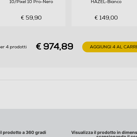
10/Pixel 10 Pro-Nero
HAZEL-Bianco
Google Tensor G5 Coprocessore di sicurezza Titan
€ 59,90
€ 149,00
M2
€ 974,89
er 4 prodotti
AGGIUNGI 4 AL CARR
50
Sistema professionale a tripla fotocamera
posteriore: fotocamera grandangolare da 50 MP |
Fotocamera ultrawide da 48 MP con Macro |
Teleobiettivo 5x da 48 MP
Zoom Pro Res fino a 100x e qualità ottica a 0,5x, 1x,
2x, 5x, 10x
il prodotto a 360 gradi
Visualizza il prodotto in dimensi
scansionando il co