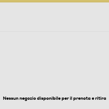
PARTECIPA AL CONCORSO ANNIVERSARIO
ine
 Audio
Elettrodomestici
Foto, Video, Droni
L SIM
iana
(0)
Nessun negozio disponibile per il prenota e ritira