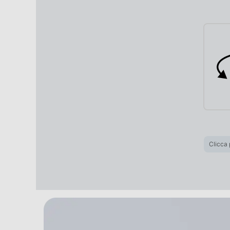
Flash incorporato
Fotocamera frontale
Megapixel fotocamera frontale
Memoria
Capacità di memoria-GB
Capacità RAM - MB
Clicca 
Connessioni
Bluetooth
Tecnologia NFC