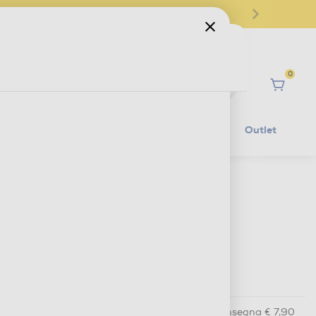
0
Ciao
Mobilità Elettrica
Lifestyle
Outlet
€ 749,00
IVA e contributo RAEE inclusi
Scheda informativa
Acquisto online
con consegna € 7,90