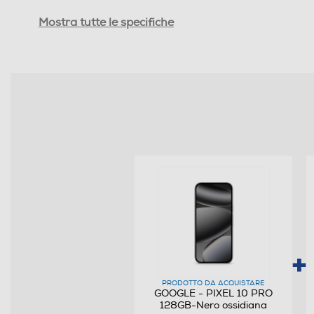
Tipologia
Mostra tutte le specifiche
Tipo di offerta
SIM
Formato Slot SIM
Format
Banda
Sistema Operativo - Processore
Sistema operativo
Versione sistema operativo
PRODOTTO DA ACQUISTARE
GOOGLE - PIXEL 10 PRO
128GB-Nero ossidiana
Core processore