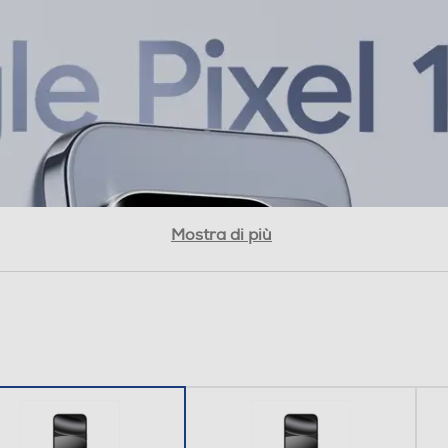
USB Type-C
Con AI
Mostra di più