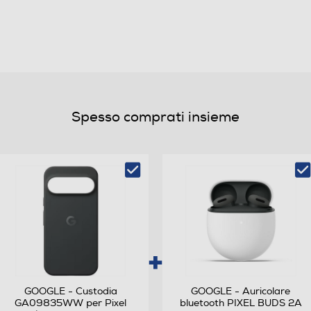
Senza SIM
Dual SIM
Nano + eSIM
Spesso comprati insieme
Bar phone
Quadri Band - Dual Mode UMTS/GSM
Android
Android 16 al lancio
GOOGLE - Custodia
GOOGLE - Auricolare
GA09835WW per Pixel
bluetooth PIXEL BUDS 2A
Octa Core