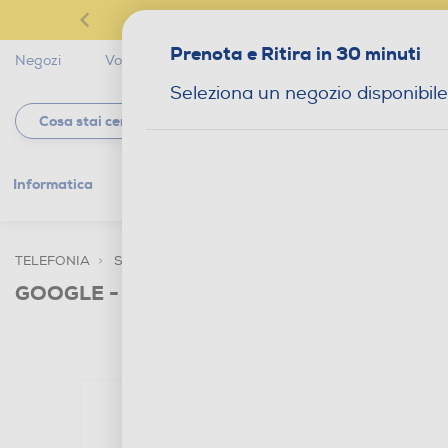
Prenota e Ritira in 30 minuti
Negozi
Volantini
Servizi
Star Club
Magaz
Seleziona un negozio disponibile
Informatica
Gaming
Telefonia
Tv e
TELEFONIA
SMARTPHONE E CELLULARI
SMARTPHONE DUA
GOOGLE - PIXEL 10 PRO 128GB-Nero ossid