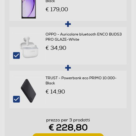
Black
Bar phone
€ 179,00
Banda
Quadri Band - Dual Mode UMTS/GSM
OPPO - Auricolare bluetooth ENCO BUDS3
PRO GLAZE-White
€ 34,90
Sistema Operativo - Processore
Sistema operativo
Android
TRUST - Powerbank eco PRIMO 10.000-
Black
Versione sistema operativo
€ 14,90
Android 14
Core processore
prezzo per 3 prodotti
Octa Core
€ 228,80
Velocità del processore in GHz