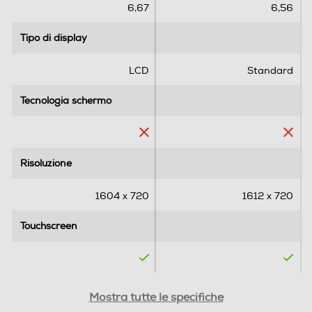
e
e
6,67
6,56
2,0
l
l
l
l
Tipo di display
Tipo di display
e
e
Funzioni
.
.
LCD
Standard
4
Comandi vocali
r
Tecnologia schermo
Tecnologia schermo
e
c
e
Viva voce
n
Risoluzione
Risoluzione
s
i
1604 x 720
1612 x 720
o
Vibrazione
n
Touchscreen
Touchscreen
i
Altre funzioni
Y
SIM
SIM
Mostra tutte le specifiche