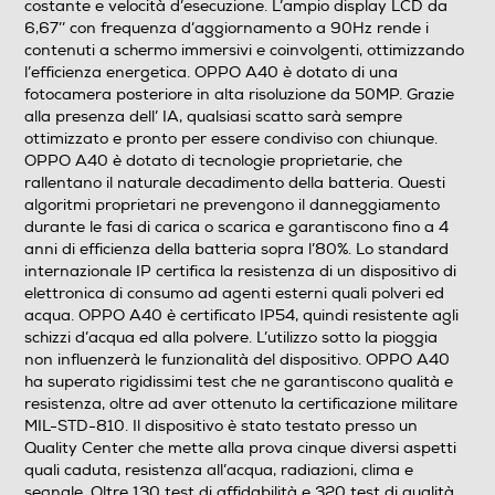
costante e velocità d’esecuzione. L’ampio display LCD da
Presenza autofocus
6,67’’ con frequenza d’aggiornamento a 90Hz rende i
contenuti a schermo immersivi e coinvolgenti, ottimizzando
l’efficienza energetica. OPPO A40 è dotato di una
fotocamera posteriore in alta risoluzione da 50MP. Grazie
Flash incorporato
alla presenza dell’ IA, qualsiasi scatto sarà sempre
ottimizzato e pronto per essere condiviso con chiunque.
OPPO A40 è dotato di tecnologie proprietarie, che
rallentano il naturale decadimento della batteria. Questi
Fotocamera frontale
algoritmi proprietari ne prevengono il danneggiamento
durante le fasi di carica o scarica e garantiscono fino a 4
anni di efficienza della batteria sopra l’80%. Lo standard
internazionale IP certifica la resistenza di un dispositivo di
Megapixel fotocamera frontale
elettronica di consumo ad agenti esterni quali polveri ed
acqua. OPPO A40 è certificato IP54, quindi resistente agli
5
schizzi d’acqua ed alla polvere. L’utilizzo sotto la pioggia
non influenzerà le funzionalità del dispositivo. OPPO A40
ha superato rigidissimi test che ne garantiscono qualità e
Memoria
resistenza, oltre ad aver ottenuto la certificazione militare
MIL-STD-810. Il dispositivo è stato testato presso un
Capacità di memoria-GB
Quality Center che mette alla prova cinque diversi aspetti
quali caduta, resistenza all’acqua, radiazioni, clima e
128
segnale. Oltre 130 test di affidabilità e 320 test di qualità,