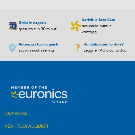
o
o
Android 14
13
Iscriviti a Star Club
Ritiro in negozio
accumula punti e
Navigazione
gratuito e in 30 minuti
Core processore
Core processore
vantaggi
GPS
Potenzia i tuoi acquisti
Octa Core
Hai dubbi per l'ordine?
Octa Core
scopri i nostri servizi
Leggi le FAQ o contattaci
Velocità del processore in
Velocità del processore in
GHz
GHz
A-GPS
A-GPS
2,2
2
Descrizione processore
Descrizione processore
Alimentazione
6s Gen 1
Helio G85
Tipo di batteria
L'AZIENDA
Fotocamera digitale
Fotocamera digitale
Lithium
PER I TUOI ACQUISTI
Tastiera