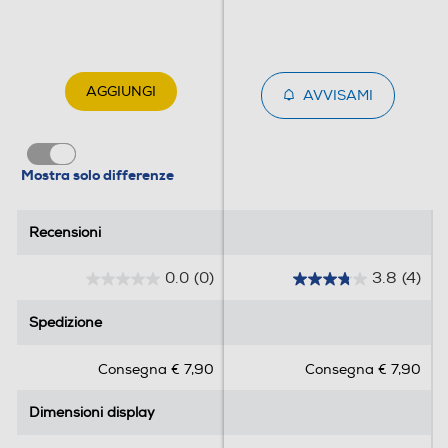
Connessioni
AGGIUNGI
AVVISAMI
Bluetooth
Bluetooth 5.3
Mostra solo differenze
Tecnologia NFC
Recensioni
Recensioni
Porta USB
0.0
(0)
3.8
(4)
0
3
.
.
Spedizione
Spedizione
0
8
Tipo USB
s
s
Consegna € 7,90
Consegna € 7,90
u
u
USB Type-C
5
5
Dimensioni display
Dimensioni display
s
s
Altre connessioni
t
t