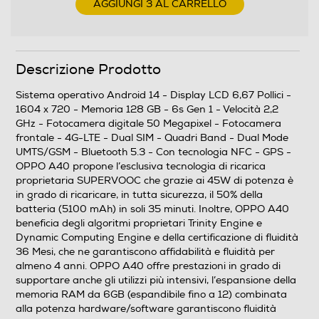
AGGIUNGI 3 AL CARRELLO
2,2
Descrizione processore
Descrizione Prodotto
6s Gen 1
Sistema operativo Android 14 - Display LCD 6,67 Pollici -
1604 x 720 - Memoria 128 GB - 6s Gen 1 - Velocità 2,2
GHz - Fotocamera digitale 50 Megapixel - Fotocamera
Fotocamera
frontale - 4G-LTE - Dual SIM - Quadri Band - Dual Mode
UMTS/GSM - Bluetooth 5.3 - Con tecnologia NFC - GPS -
Fotocamera digitale
OPPO A40 propone l’esclusiva tecnologia di ricarica
proprietaria SUPERVOOC che grazie ai 45W di potenza è
in grado di ricaricare, in tutta sicurezza, il 50% della
batteria (5100 mAh) in soli 35 minuti. Inoltre, OPPO A40
MegaPixel totali
beneficia degli algoritmi proprietari Trinity Engine e
Dynamic Computing Engine e della certificazione di fluidità
50
36 Mesi, che ne garantiscono affidabilità e fluidità per
almeno 4 anni. OPPO A40 offre prestazioni in grado di
Altre specifiche fotocamera/e
supportare anche gli utilizzi più intensivi, l’espansione della
memoria RAM da 6GB (espandibile fino a 12) combinata
Y
alla potenza hardware/software garantiscono fluidità