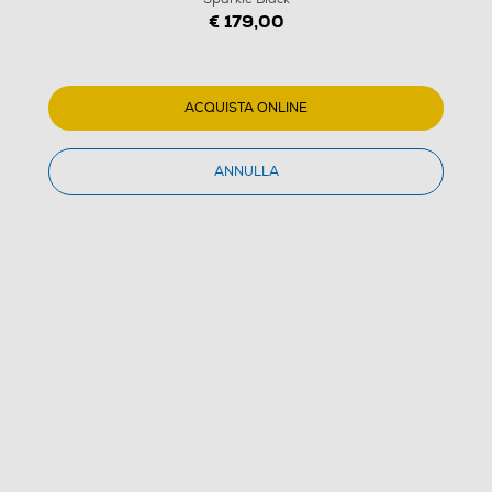
€ 179,00
ACQUISTA ONLINE
ANNULLA
1
/
1