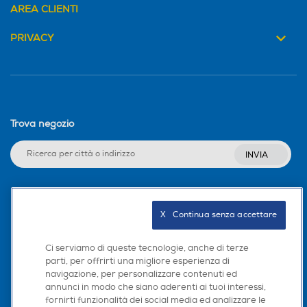
AREA CLIENTI
MegaPixel totali
MegaPixel totali
Tastiera touchscreen
PRIVACY
50
8
Altre specifiche fotocamer
Altre specifiche fotocamer
Dotazioni - Personalizzazioni
a/e
a/e
Accessori in dotazione
Trova negozio
Y
Y
Y
INVIA
Presenza autofocus
Presenza autofocus
Dimensioni - Peso
Seguici sui social
Altezza-mm
X   Continua senza accettare
Flash incorporato
Flash incorporato
165,71
Ci serviamo di queste tecnologie, anche di terze
parti, per offrirti una migliore esperienza di
Larghezza-mm
navigazione, per personalizzare contenuti ed
Scarica la nostra app
Fotocamera frontale
Fotocamera frontale
annunci in modo che siano aderenti ai tuoi interessi,
76,02
fornirti funzionalità dei social media ed analizzare le