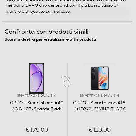
rendono OPPO uno dei brand con il più basso tasso di
Capacità RAM - MB
rientro e di guasto sul mercato.
6144
Confronta con prodotti simili
Tipo di RAM
Scorri a destra per visualizzare altri prodotti
DDR4
Espansione memoria-GB
1000
Tipo di memoria
SMARTPHONE DUAL SIM
SMARTPHONE DUAL SIM
Micro SD
OPPO - Smartphone A40
OPPO - Smartphone A18
4G 6+128-Sparkle Black
4+128-GLOWING BLACK
Messaggistica
Email Client
€ 179,00
€ 119,00