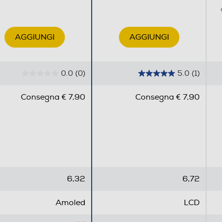
Bluetooth 5.4
AGGIUNGI
AGGIUNGI
USB Type-C
0.0
(0)
5.0
(1)
0
5
.
.
2,0
Consegna € 7,90
Consegna € 7,90
0
0
s
s
u
u
5
5
Con AI
s
s
t
t
e
e
6,32
6,72
l
l
l
l
Amoled
LCD
e
e
.
.