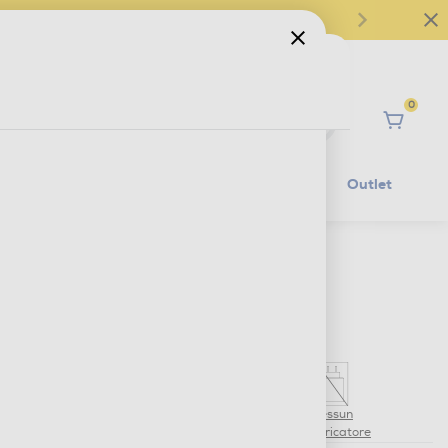
0
Ciao
Mobilità Elettrica
Lifestyle
Outlet
€ 679,00
IVA e contributo RAEE inclusi
Nessun
caricatore