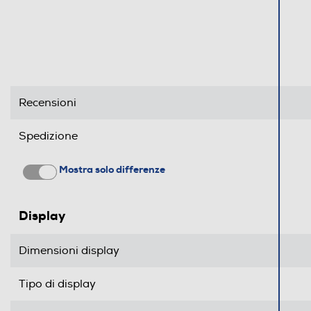
Bluetooth
Tecnologia NFC
Porta USB
Tipo USB
Recensioni
Altre connessioni
Spedizione
Mostra solo differenze
Funzioni
Presenza AI
Display
Comandi vocali
Dimensioni display
Viva voce
Tipo di display
Vibrazione