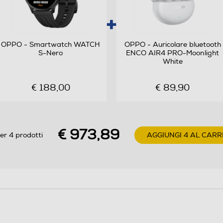
Android 16.0
Octa Core
OPPO - Smartwatch WATCH
OPPO - Auricolare bluetooth
S-Nero
ENCO AIR4 PRO-Moonlight
2,4
White
MediaTek Dimensity
€ 188,00
€ 89,90
€ 973,89
er 4 prodotti
AGGIUNGI 4 AL CARR
200
Sì