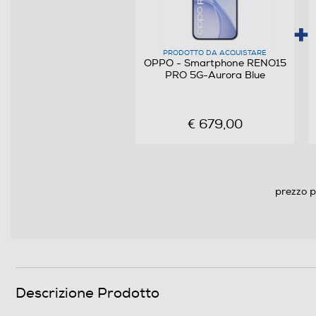
Versione sistema operativo
Core processore
PRODOTTO DA ACQUISTARE
OPPO - Smartphone RENO15
PRO 5G-Aurora Blue
Velocità del processore in GHz
Descrizione processore
€ 679,00
Fotocamera
Fotocamera digitale
prezzo p
MegaPixel totali
Altre specifiche fotocamera/e
Presenza autofocus
Descrizione Prodotto
Flash incorporato