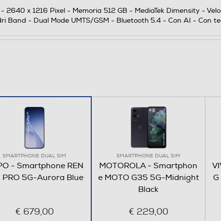
i - 2640 x 1216 Pixel - Memoria 512 GB - MediaTek Dimensity - Velo
ri Band - Dual Mode UMTS/GSM - Bluetooth 5.4 - Con AI - Con tecn
50
512
12288
DDR5
SMARTPHONE DUAL SIM
SMARTPHONE DUAL SIM
O - Smartphone REN
MOTOROLA - Smartphon
VI
 PRO 5G-Aurora Blue
e MOTO G35 5G-Midnight
G
Black
€ 679,00
€ 229,00