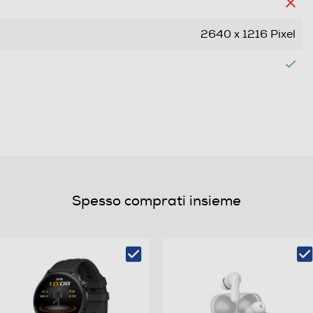
2640 x 1216 Pixel
Dual SIM
Nano + eSIM
Bar phone
Spesso comprati insieme
Quadri Band - Dual Mode UMTS/GSM
Android