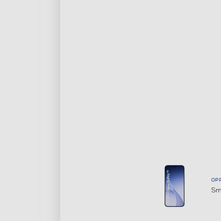
OP
Sm