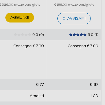
€ 329,00
prezzo consigliato
€ 169,00
prezzo consigliato
AGGIUNGI
AVVISAMI
0.0
(0)
5.0
(1)
0
5
.
.
Consegna € 7,90
Consegna € 7,90
0
0
s
s
u
u
5
5
s
s
t
t
e
e
6,77
6,67
l
l
l
l
Amoled
LCD
e
e
.
.