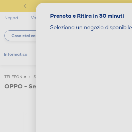
Prenota e Ritira in 30 minuti
Negozi
Volantini
Servizi
Star Club
Magaz
Seleziona un negozio disponibile
Informatica
Gaming
Telefonia
Tv e
TELEFONIA
SMARTPHONE E CELLULARI
SMARTPHONE DUA
OPPO - Smartphone RENO15 PRO 5G-Auro