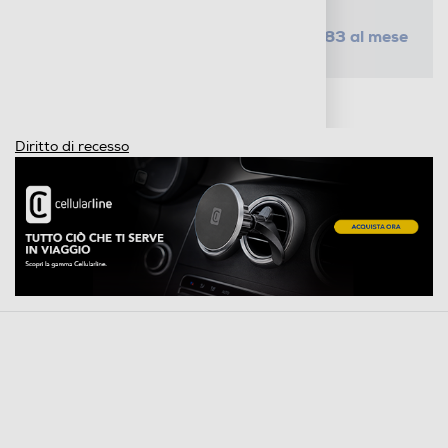
da € 5,83 al mese
SELEZIONA UN PIANO
Metodi di pagamento e finanziamenti
Informazioni sulla consegna
Diritto di recesso