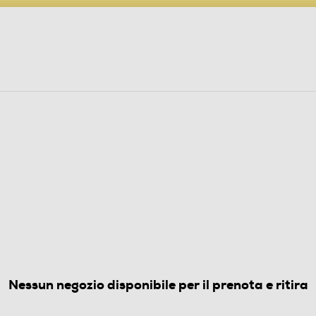
PARTECIPA AL CONCORSO ANNIVERSARIO
ine
 Audio
Elettrodomestici
Foto, Video, Droni
L SIM
ra Blue
(0)
Nessun negozio disponibile per il prenota e ritira