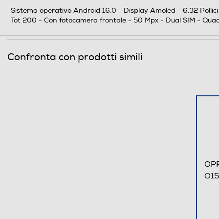
Sistema operativo Android 16.0 - Display Amoled - 6,32 Pollic
Fotocamera frontale
Tot 200 - Con fotocamera frontale - 50 Mpx - Dual SIM - Quad
Megapixel fotocamera frontale
Confronta con prodotti simili
Memoria
Capacità di memoria-GB
Capacità RAM - MB
Tipo di RAM
Messaggistica
OPP
O15
Email Client
Connessioni