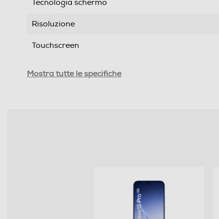
Tecnologia schermo
Risoluzione
Touchscreen
Tipologia
Mostra tutte le specifiche
SIM
Formato Slot SIM
Format
Banda
Sistema Operativo - Processore
Sistema operativo