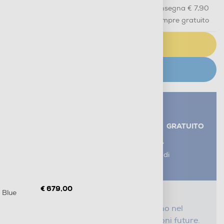
Acquisto online
con consegna € 7,90
Ritiro in negozio
in 30 minuti e sempre gratuito
AGGIUNGI AL CARRELLO
CERCA NEGOZIO
Servizi aggiuntivi alla consegna*
RITIRO USATO RAEE
GRATUITO
AGGIUNGI UN SERVIZIO
*I servizi sono esclusi dal costo di
consegna
€ 679,00
 Blue
Proteggi il tuo acquisto
Con i nostri servizi Serena, ti seguiamo nel
tempo e risparmi sui costi di riparazioni future.