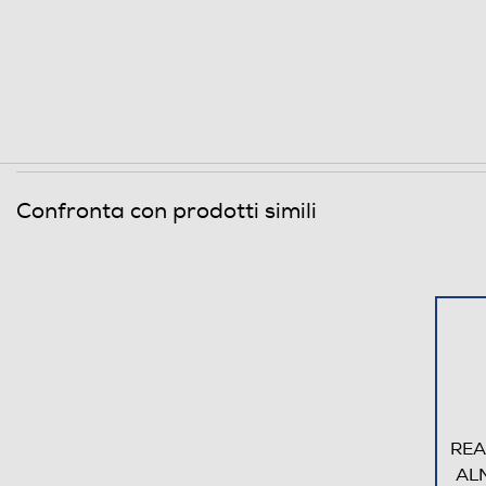
Bluetooth
Tecnologia NFC
Porta USB
Funzioni
Confronta con prodotti simili
Comandi vocali
Viva voce
Vibrazione
Standard
4G-LTE
REA
AL
5G-LTE