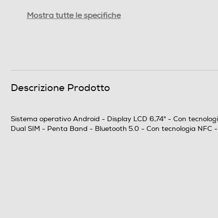
Tipologia
Mostra tutte le specifiche
SIM
Formato Slot SIM
Format
Descrizione Prodotto
Banda
Sistema operativo Android - Display LCD 6,74" - Con tecnolog
Sistema Operativo - Processore
Dual SIM - Penta Band - Bluetooth 5.0 - Con tecnologia NFC -
Sistema operativo
Core processore
Velocità del processore in GHz