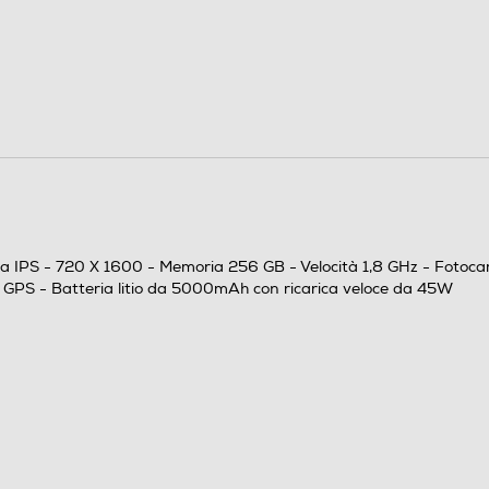
Dual SIM
Nano
Bar phone
Penta Band
ia IPS - 720 X 1600 - Memoria 256 GB - Velocità 1,8 GHz - Fotoca
 GPS - Batteria litio da 5000mAh con ricarica veloce da 45W
Android
Octa Core
1,8