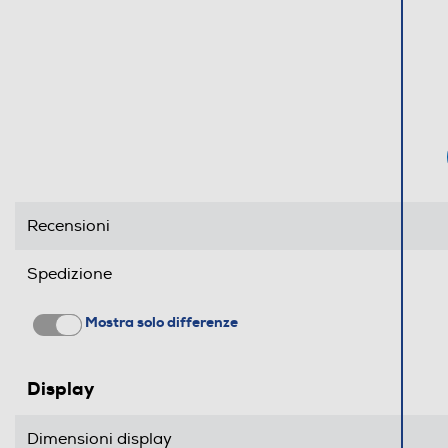
WLAN
Chiamate
Videochiamata
Navigazione
Recensioni
GPS
Spedizione
Alimentazione
Mostra solo differenze
Tipo di batteria
Display
Tastiera
Dimensioni display
Tastiera touchscreen