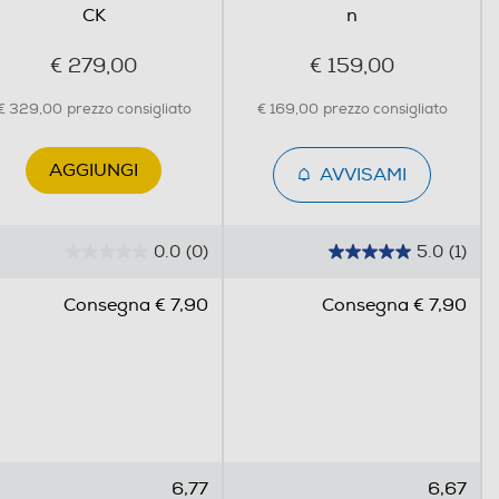
CK
n
€ 279,00
€ 159,00
€ 329,00
prezzo consigliato
€ 169,00
prezzo consigliato
AGGIUNGI
AVVISAMI
0.0
(0)
5.0
(1)
0
5
.
.
Consegna € 7,90
Consegna € 7,90
0
0
s
s
u
u
5
5
s
s
t
t
e
e
6,77
6,67