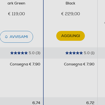
ark Green
Black
Wi-Fi
€ 119,00
€ 229,00
AGGIUNGI
AVVISAMI
5.0
(3)
5.0
(1)
5
5
.
.
Consegna € 7,90
Consegna € 7,90
0
0
s
s
u
u
Litio da 5000mAh con ricarica veloce da 45W
5
5
s
s
t
t
e
e
6,74
6,72