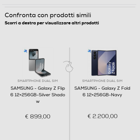
GHz)
Esperienza
Confronta con prodotti simili
Scorri a destra per visualizzare altri prodotti
Fotocamera
straordinaria
Fotocamera digitale
Il nuovo design di Galaxy Z Flip6 è moderno, sottile, elegante: il nostro
smartphone più compatto di sempre.
MegaPixel totali
50
SMARTPHONE DUAL SIM
SMARTPHONE DUAL SIM
Altre specifiche fotocamera/e
SAMSUNG - Galaxy Z Flip
SAMSUNG - Galaxy Z Fold
6 12+256GB-Silver Shado
6 12+256GB-Navy
Fotocamera Posteriore: Doppia fotocamera con
w
FlashLED, Ottimizzazione intelligente, Suggerimento
scatti, Zoom digitale 10x: Grandangolo 50 MP Dual Pixel
€ 2.200,00
€ 899,00
Camera, OIS, F1.8, AF Ultra-grandangolare 12 MP
Camera, F2.2 Fotocamera Anteriore: Fotocamera con
Selfie Flash: 10 MP, F2.2 Modalità: Fotografia, Video,
Ritratto, Pro, Video Pro, Notte, Cibo, Panorama,