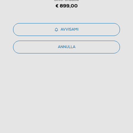
€ 899,00
1
/
10
AVVISAMI
SAMSUNG - Galaxy Z Flip6 12+256GB-Silver Shadow
ANNULLA
4.6
(717)
Dettagli Prodotto
Confronta
€ 599,99
IVA e contributo RAEE inclusi
Ritiro in negozio
in 30 minuti e sempre gratuito