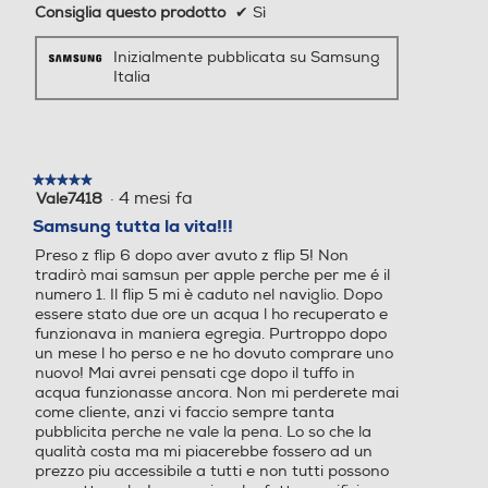
Consiglia questo prodotto
✔
Sì
Capacità RAM - MB
Capacità RAM - MB
Informazioni sulla sicurezza del prodotto
Inizialmente pubblicata su Samsung
Italia
Clicca qui
12000
12000
Bluetooth
Bluetooth
★★★★★
★★★★★
Bluetooth 5.3
Bluetooth 5.3
·
4 mesi fa
Vale7418
5
*Lo Zoom Automatico è disponibile in Modalità Flex utilizzando la fotocamera
posteriore e si disattiva se lo zoom viene regolato manualmente. Uso limitato
su
Samsung tutta la vita!!!
in condizioni di scarsa luminosità. Può non funzionare se il dispositivo è in
Tecnologia NFC
Tecnologia NFC
5
movimento o se il soggetto è troppo vicino.
Preso z flip 6 dopo aver avuto z flip 5! Non
stelle.
50MP. Nuova
tradirò mai samsun per apple perche per me é il
numero 1. Il flip 5 mi è caduto nel naviglio. Dopo
fotocamera. Ritratti
essere stato due ore un acqua l ho recuperato e
Porta USB
Porta USB
funzionava in maniera egregia. Purtroppo dopo
un mese l ho perso e ne ho dovuto comprare uno
mozzafiato
nuovo! Mai avrei pensati cge dopo il tuffo in
acqua funzionasse ancora. Non mi perderete mai
come cliente, anzi vi faccio sempre tanta
I ritratti notturni brillano di nuova luce —and even in dimly lit areas.
Altre connessioni
Altre connessioni
pubblicita perche ne vale la pena. Lo so che la
Scatta foto straordinarie durante il giorno e continua anche di notte,
qualità costa ma mi piacerebbe fossero ad un
persino in aree scarsamente illuminate. Usa Nightography per
prezzo piu accessibile a tutti e non tutti possono
assicurarti che ogni foto risplenda in tutti i dettagli, grazie a ProVisual
USB Type-C 3.2 Gen1 / US
USB Type-C 3.2 Gen.1 / US