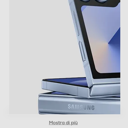
Sistema operativo
Android
Versione sistema operativo
Android 14
Core processore
Octa Core
Velocità del processore in GHz
3,39
Descrizione processore
Processore Octa Core Qualcomm SM8650 -
Snapdragon 8 Gen3 for Galaxy (One Core 3.39 GHz +
Mostra di più
Triple Core 3.1 GHz + Dual Core 2.9 GHz + Dual Core 2.2