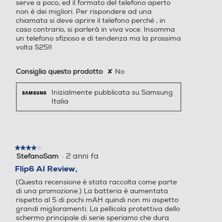
serve a poco, ed il formato del telefono aperto
Comandi vocali
La fotocamera più
Comandi vocali
non è dei migliori. Per rispondere ad una
chiamata si deve aprire il telefono perché , in
potente su un Galaxy Z
caso contrario, si parlerà in viva voce. Insomma
un telefono sfizioso e di tendenza ma la prossima
volta S25!!
Viva voce
Flip, ora con l’AI
Viva voce
Consiglia questo prodotto
✘
No
La fotocamera posteriore grandangolare da 50MP migliorata elabora
le tue foto sfruttando ProVisual Engine per catturare scene fantastiche
Inizialmente pubblicata su Samsung
Vibrazione
e ritratti mozzafiato.1,4,14,15,16,17
Vibrazione
Italia
Altre funzioni
Altre funzioni
★★★★★
★★★★★
·
2 anni fa
StefanoSam
4
Certificazione IP48 Galaxy
Certificazione IP48 Galaxy
su
Flip6 AI Review,
AI: Assistente chiamata /
AI: Assistente chiamata /
5
(Questa recensione è stata raccolta come parte
stelle.
Assistente chat / Interpret
Assistente chat / Interpret
di una promozione.) La batteria è aumentata
e / Assistente note / Assist
e / Assistente note / Assist
rispetto al 5 di pochi mAH quindi non mi aspetto
ente trascrizione / Assisten
ente trascrizione / Assisten
grandi miglioramenti. La pellicola protettiva dello
te web / Assistente foto /
te web / Assistente foto /
schermo principale di serie speriamo che dura