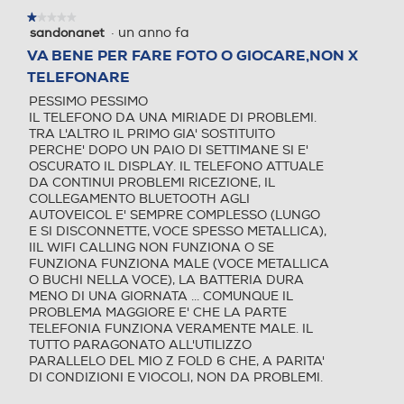
funzionalità esclusivamente su FlexWindow.
2000 Mbps, Cat. 18 UL 211 Mbps / HSPA+ 42 Mbps /
modale.
Conversazioni a non
★★★★★
★★★★★
Sistema operativo
Sistema operativo
HSUPA 5.76 Mbps / HSDPA / UMTS / EDGE / GPRS
·
un anno fa
sandonanet
1
Quadband
su
VA BENE PER FARE FOTO O GIOCARE,NON X
finire, anche col
Android
Android
5
TELEFONARE
stelle.
Funzioni
telefono chiuso
PESSIMO PESSIMO
Versione sistema operativ
Versione sistema operativ
IL TELEFONO DA UNA MIRIADE DI PROBLEMI.
o
o
Comandi vocali
TRA L'ALTRO IL PRIMO GIA' SOSTITUITO
PERCHE' DOPO UN PAIO DI SETTIMANE SI E'
Invia messaggi direttamente da FlexWindow con Assistente Chat. Basta
Android 14
Android 14
OSCURATO IL DISPLAY. IL TELEFONO ATTUALE
selezionare una delle Risposte Suggerite fornite dall’AI.9
DA CONTINUI PROBLEMI RICEZIONE, IL
*La funzionalità Risposte Suggerite richiede una connessione di rete per
COLLEGAMENTO BLUETOOTH AGLI
Viva voce
consentire la ricezione dei messaggi. Una volta ricevuti i messaggi sul
Core processore
Core processore
dispositivo, il suggerimento delle risposte funzionerà senza connessione di
AUTOVEICOL E' SEMPRE COMPLESSO (LUNGO
rete. È richiesto l’accesso al Samsung Account. La funzionalità Risposte
E SI DISCONNETTE, VOCE SPESSO METALLICA),
Suggerite è disponibile esclusivamente su FlexWindow. La disponibilità del
Octa Core
Octa Core
IIL WIFI CALLING NON FUNZIONA O SE
servizio può variare a seconda della lingua e dell’app. L’accuratezza dei
risultati non è garantita.
FUNZIONA FUNZIONA MALE (VOCE METALLICA
Vibrazione
O BUCHI NELLA VOCE), LA BATTERIA DURA
Velocità del processore in
Velocità del processore in
MENO DI UNA GIORNATA ... COMUNQUE IL
GHz
GHz
PROBLEMA MAGGIORE E' CHE LA PARTE
TELEFONIA FUNZIONA VERAMENTE MALE. IL
TUTTO PARAGONATO ALL'UTILIZZO
3,39
3,39
Altre funzioni
PARALLELO DEL MIO Z FOLD 6 CHE, A PARITA'
DI CONDIZIONI E VIOCOLI, NON DA PROBLEMI.
Descrizione processore
Descrizione processore
Certificazione IP48 Galaxy AI: Assistente chiamata /