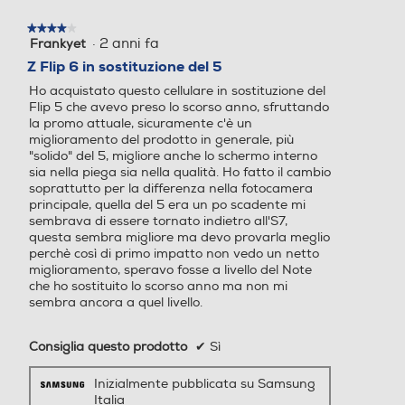
), 2992x2992 (1:1 12 MP), 1
4 50 MP), 4592x8160 (9:1
GPS
638x4000 (9:22 12 MP) Re
6 50 MP), 6112x6112 (1:1 50
★★★★★
★★★★★
·
2 anni fa
Frankyet
4
gistrazione Video: 2160x38
MP), 3338x8160 (Full 50 M
su
Z Flip 6 in sostituzione del 5
40 (UHD 60fps), 2160x384
P); 3000x4000 (3:4 12 MP)
5
0 (UHD 30fps), 1080x1920
, 2252x4000 (9:16 12 MP),
Ho acquistato questo cellulare in sostituzione del
stelle.
(FHD 60fps), 1080x1920 (
2992x2992 (1:1 12 MP), 16
Flip 5 che avevo preso lo scorso anno, sfruttando
Alimentazione
FHD 30fps), 720x1280 (HD
38x4000 (Full 12 MP) Regi
la promo attuale, sicuramente c'è un
miglioramento del prodotto in generale, più
30fps), 1440x1440 (1:1), 10
strazione Video: 4320x768
Tipo di batteria
"solido" del 5, migliore anche lo schermo interno
80x2640 (9:22)
0(8K 30fps), 2160x3840 (
sia nella piega sia nella qualità. Ho fatto il cambio
UHD 60fps), 2160x3840 (
4000 mAh Ricarica Ultra-Rapida (25W)
soprattutto per la differenza nella fotocamera
UHD 30fps), 1080x1920 (F
principale, quella del 5 era un po scadente mi
HD 60fps), 1080x1920 (FH
sembrava di essere tornato indietro all'S7,
Tastiera
D 30fps), 720x1280 (HD 3
questa sembra migliore ma devo provarla meglio
perchè così di primo impatto non vedo un netto
0fps), 1440x1440 (1:1), 712x
Tastiera touchscreen
miglioramento, speravo fosse a livello del Note
1824 (Full)
che ho sostituito lo scorso anno ma non mi
sembra ancora a quel livello.
Zoom fotocamera
Zoom fotocamera
Consiglia questo prodotto
✔
Sì
Dotazioni - Personalizzazioni
Zoom digitale 10x
Zoom ottico 3x Zoom digita
le 30x
Inizialmente pubblicata su Samsung
Tipologia secondo display
Italia