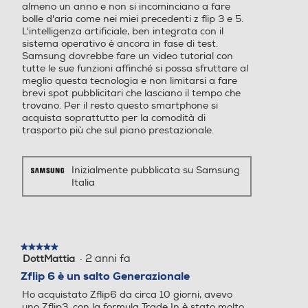
Assistente al disegno / Sfo
Assistente al disegno / Sfo
almeno un anno e non si incominciano a fare
bolle d'aria come nei miei precedenti z flip 3 e 5.
ndo Ambiente foto /Assiste
ndo Ambiente foto / Assist
L'intelligenza artificiale, ben integrata con il
nte alla salute Always On
ente alla salute Always On
sistema operativo è ancora in fase di test.
Display App continuity / M
Display App continuity / M
Samsung dovrebbe fare un video tutorial con
odalità Flex Area Personal
odalità Flex Area Personal
tutte le sue funzioni affinché si possa sfruttare al
e / Samsung Wallet / Sams
e / Samsung Wallet / Sams
meglio questa tecnologia e non limitarsi a fare
ung Pass / Samsung Cloud
ung Pass / Samsung Cloud
brevi spot pubblicitari che lasciano il tempo che
trovano. Per il resto questo smartphone si
Benessere digitale e contro
Benessere digitale e contro
acquista soprattutto per la comodità di
llo genitori / Assistenza dis
llo genitori / Assistenza dis
trasporto più che sul piano prestazionale.
positivo Bixby (Bixby Voice
positivo Bixby (Bixby Voice
/ Bixby Vision) /Modalità e
/ Bixby Vision) /Modalità e
routine Collegamento a Wi
routine Collegamento a Wi
Inizialmente pubblicata su Samsung
ndows / Chiamata e testo
ndows / Chiamata e testo
Italia
su altri dispositivi/ Controll
su altri dispositivi/ Controll
o Multiplo / Commutazione
o Multiplo / Commutazione
automatica Buds Store / G
automatica Buds Store / G
ame Booster/ Gaming Hub
ame Booster/ Gaming Hub
★★★★★
★★★★★
Multischermo (fino a due ap
Multischermo (fino a tre ap
·
2 anni fa
DottMattia
5
plicazioni contemporaneam
plicazioni contemporaneam
su
Zflip 6 è un salto Generazionale
ente) Music Share / Quick S
ente) Music Share / Quick S
5
hare / Condivisione in priva
hare / Condivisione in priva
Ho acquistato Zflip6 da circa 10 giorni, avevo
stelle.
uno Zflip3, con la formula Trade In è stato molto