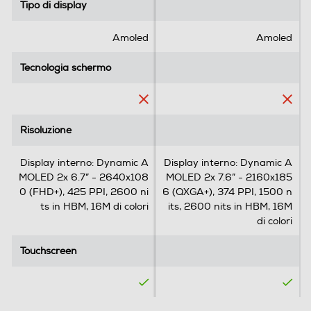
l
l
Tipo di display
Tipo di display
FlexWindow: abbatti le
e
e
.
.
Fotocamera frontale
Amoled
Amoled
barriere linguistiche in
7
3
1
5
Tecnologia schermo
Tecnologia schermo
un attimo
7
2
r
r
Megapixel fotocamera frontale
e
e
Vuoi comunicare con persone di altri paesi? Galaxy Z Flip6 è il tuo
c
c
10
interprete personale per dialogare con il mondo.
Risoluzione
Risoluzione
e
e
n
n
Memoria
Display interno: Dynamic A
Display interno: Dynamic A
s
s
MOLED 2x 6.7” - 2640x108
MOLED 2x 7.6” - 2160x185
i
i
Capacità di memoria-GB
0 (FHD+), 425 PPI, 2600 ni
6 (QXGA+), 374 PPI, 1500 n
o
o
ts in HBM, 16M di colori
its, 2600 nits in HBM, 16M
n
n
256
di colori
i
i
Capacità RAM - MB
Touchscreen
Touchscreen
12000
Connessioni