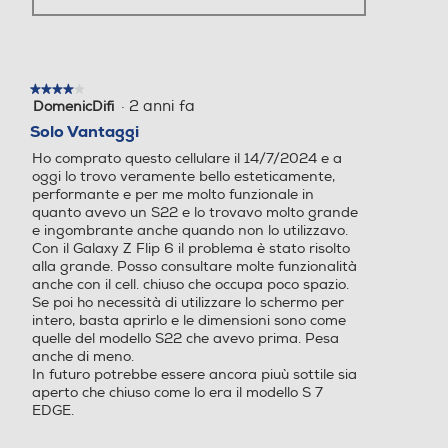
Presenza autofocus
Presenza autofocus
Display esterno: Touchscreen Super AMOLED 3.4” -
720x748, 16M di colori
FlexCam. Esalta il tuo
★★★★★
★★★★★
Flash incorporato
Flash incorporato
Dimensioni - Peso
·
2 anni fa
DomenicDifi
4
lato migliore
su
Solo Vantaggi
Altezza-mm
5
Ho comprato questo cellulare il 14/7/2024 e a
stelle.
FlexCam utilizza lo Zoom Automatico per regolare l'inquadratura e
oggi lo trovo veramente bello esteticamente,
165,1
riprendere tutti i soggetti. Fornisce anche un’anteprima da FlexWindow,
Fotocamera frontale
Fotocamera frontale
performante e per me molto funzionale in
per selfie a mani libere.
quanto avevo un S22 e lo trovavo molto grande
Larghezza-mm
e ingombrante anche quando non lo utilizzavo.
Con il Galaxy Z Flip 6 il problema è stato risolto
71,9
alla grande. Posso consultare molte funzionalità
Megapixel fotocamera fron
Megapixel fotocamera fron
anche con il cell. chiuso che occupa poco spazio.
tale
tale
Se poi ho necessità di utilizzare lo schermo per
Profondità-mm
intero, basta aprirlo e le dimensioni sono come
quelle del modello S22 che avevo prima. Pesa
6,9
10
10
anche di meno.
In futuro potrebbe essere ancora piuù sottile sia
Peso-gr
Capacità di memoria-GB
Capacità di memoria-GB
aperto che chiuso come lo era il modello S 7
EDGE.
187
256
256