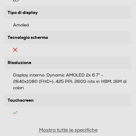
6,7
Tipo di display
Amoled
Tecnologia schermo
Risoluzione
Display interno: Dynamic AMOLED 2x 6.7” -
2640x1080 (FHD+), 425 PPI, 2600 nits in HBM, 16M di
colori
Touchscreen
Doppio display
Mostra tutte le specifiche