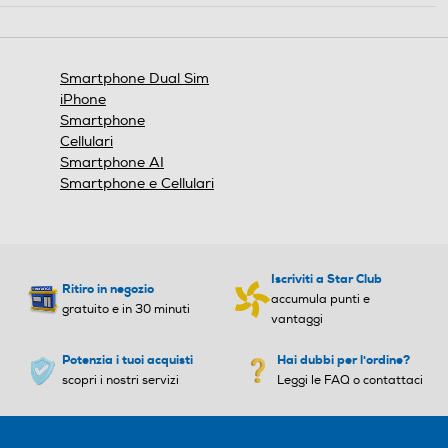
WLAN
WLAN
Smartphone Dual Sim
iPhone
Smartphone
Wi-Fi
Wi-Fi
Cellulari
Smartphone AI
Videochiamata
Videochiamata
Smartphone e Cellulari
GPS
GPS
Iscriviti a Star Club
Ritiro in negozio
accumula punti e
gratuito e in 30 minuti
vantaggi
Tipo di batteria
Tipo di batteria
Potenzia i tuoi acquisti
Hai dubbi per l'ordine?
scopri i nostri servizi
Leggi le FAQ o contattaci
4000 mAh Ricarica Ultra-
4400 mAh Ricarica Ultra-R
Rapida (25W)
apida (25W)