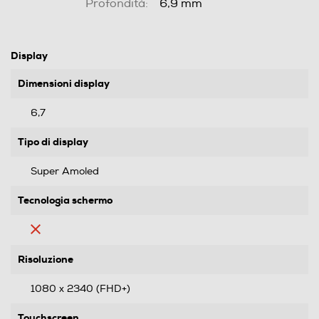
Profondità:
6,9 mm
Display
Dimensioni display
6,7
Tipo di display
Super Amoled
Tecnologia schermo
Risoluzione
1080 x 2340 (FHD+)
Touchscreen