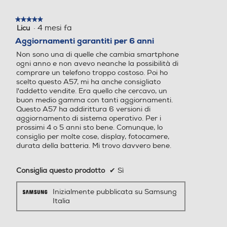
★★★★★
★★★★★
·
4 mesi fa
Licu
5
5G-LTE
5G-LTE
su
Aggiornamenti garantiti per 6 anni
5
Non sono una di quelle che cambia smartphone
stelle.
ogni anno e non avevo neanche la possibilità di
comprare un telefono troppo costoso. Poi ho
WLAN
WLAN
scelto questo A57, mi ha anche consigliato
l'addetto vendite. Era quello che cercavo, un
Wi-Fi
Wi-Fi
buon medio gamma con tanti aggiornamenti.
Questo A57 ha addirittura 6 versioni di
aggiornamento di sistema operativo. Per i
Videochiamata
Videochiamata
prossimi 4 o 5 anni sto bene. Comunque, lo
consiglio per molte cose, display, fotocamere,
durata della batteria. Mi trovo davvero bene.
GPS
GPS
Consiglia questo prodotto
✔
Sì
Inizialmente pubblicata su Samsung
Italia
Ricarica Wireless
Ricarica Wireless