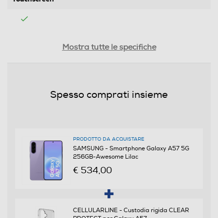
Tipologia
Mostra tutte le specifiche
SIM
Dual SIM
Spesso comprati insieme
Formato Slot SIM
Nano + eSIM
PRODOTTO DA ACQUISTARE
Format
SAMSUNG - Smartphone Galaxy A57 5G
256GB-Awesome Lilac
Bar phone
€ 534,00
Banda
Quadri Band - Dual Mode UMTS/GSM
CELLULARLINE - Custodia rigida CLEAR