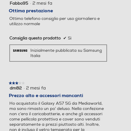
·
2 mesi fa
Fabbo95
5
su
Ottima prestazione
5
Ottimo telefono consiglio per uso giornaliero e
stelle.
utilizzo normale
Presenza Bluetooth
Presenza Bluetooth
Consiglia questo prodotto
✔
Sì
Inizialmente pubblicata su Samsung
Bluetooth
Bluetooth
Italia
Bluetooth 6.0
Bluetooth 5.0
Tecnologia NFC
Tecnologia NFC
★★★★★
★★★★★
·
2 mesi fa
dm82
3
su
Prezzo alto e accessori mancanti
5
Ho acquistato il Galaxy A57 5G da Mediaworld,
stelle.
Porta USB
Porta USB
ma sono rimasto un po’ deluso. Nella confezione
non c’era il caricabatterie, e anche gli accessori
come pellicola protettiva e cover sono venduti
separatamente a prezzi piuttosto alti. Inoltre,
non è incluso il vetro temperato per la
Tipo USB
Tipo USB