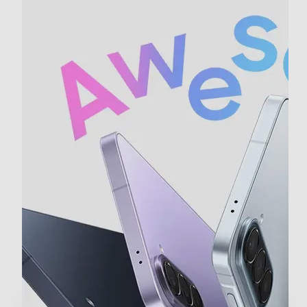
Presenza autofocus
Flash incorporato
Fotocamera frontale
Megapixel fotocamera frontale
12
Memoria
Capacità di memoria-GB