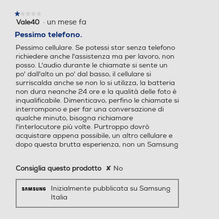
Durata della batteria per ciclo (ore:min)
★★★★★
★★★★★
·
un mese fa
Vale40
1
Zoom fotocamera
Zoom fotocamera
su
52
Pessimo telefono.
5
Pessimo cellulare. Se potessi star senza telefono
stelle.
Durata della batteria in cicli
Zoom digitale fino a 10x
richiedere anche l'assistenza ma per lavoro, non
posso. L'audio durante le chiamate si sente un
1200
po' dall'alto un po' dal basso, il cellulare si
Presenza autofocus
Presenza autofocus
surriscalda anche se non lo si utilizza, la batteria
non dura neanche 24 ore e la qualità delle foto è
Classe di riparabilità
inqualificabile. Dimenticavo, perfino le chiamate si
interrompono e per far una conversazione di
Classe di riparabilità C
qualche minuto, bisogna richiamare
Flash incorporato
Flash incorporato
l'interlocutore più volte. Purtroppo dovrò
Classe di affidabilità in caso di caduta libera (1 metro)
acquistare appena possibile, un altro cellulare e
dopo questa brutta esperienza, non un Samsung
Classe affidabilità caduta libera A
Fotocamera frontale
Fotocamera frontale
Consiglia questo prodotto
✘
No
Indice di protezione - IP
Inizialmente pubblicata su Samsung
68
Italia
Megapixel fotocamera fron
Megapixel fotocamera fron
tale
tale