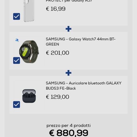
PROTECT per Galaxy A57
€ 16,99
Sistema Operativo - Processore
Sistema operativo
Android
SAMSUNG - Galaxy Watch7 44mm BT-
GREEN
Versione sistema operativo
€ 201,00
Android 16
Core processore
SAMSUNG - Auricolare bluetooth GALAXY
Octa Core
BUDS3 FE-Black
Velocità del processore in GHz
€ 129,00
2,9
Descrizione processore
prezzo per 4 prodotti
€ 880,99
Processore a 64 bit Octa Core S5E8865 Exynos 1680