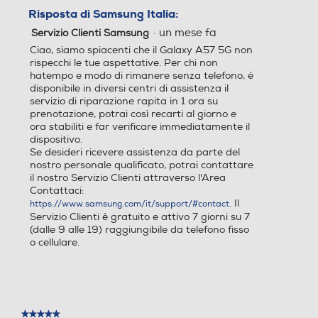
Dimensioni - Peso
Risposta di Samsung Italia:
Altezza-mm
12
16
·
un mese fa
Servizio Clienti Samsung
Ciao, siamo spiacenti che il Galaxy A57 5G non
161,5
Capacità di memoria-GB
Capacità di memoria-GB
rispecchi le tue aspettative. Per chi non
hatempo e modo di rimanere senza telefono, è
Larghezza-mm
disponibile in diversi centri di assistenza il
256
256
servizio di riparazione rapita in 1 ora su
prenotazione, potrai così recarti al giorno e
76,8
Capacità RAM - MB
Capacità RAM - MB
ora stabiliti e far verificare immediatamente il
dispositivo.
Profondità-mm
Se desideri ricevere assistenza da parte del
4000
nostro personale qualificato, potrai contattare
6,9
il nostro Servizio Clienti attraverso l'Area
Tipo di RAM
Tipo di RAM
Contattaci:
Peso-gr
. Il
https://www.samsung.com/it/support/#contact
Servizio Clienti è gratuito e attivo 7 giorni su 7
(dalle 9 alle 19) raggiungibile da telefono fisso
179
o cellulare.
Espansione memoria-GB
Espansione memoria-GB
Informazioni sulla sicurezza del prodotto
Clicca qui
★★★★★
★★★★★
Tipo di memoria
Tipo di memoria