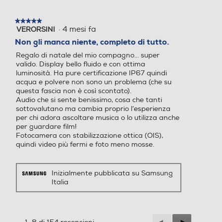
*Galaxy A57 5G supporterà fino a 6 aggiornamenti del sistema operativo
Android e fino a 6 anni di aggiornamenti della sicurezza (Security Maintenance
★★★★★
★★★★★
Release), a partire dalla data di immissione sul mercato. La disponibilità e le
·
4 mesi fa
VERORSINI
5
Tipo di batteria
Tipo di batteria
tempistiche degli aggiornamenti del sistema operativo Android e degli
su
aggiornamenti della sicurezza possono variare in base al modello del
Non gli manca niente, completo di tutto.
dispositivo e al mercato.
5
5000 mAh Lithium-Ion
5000 mAh ricarica da 18W
Regalo di natale del mio compagno... super
stelle.
valido. Display bello fluido e con ottima
luminosità. Ha pure certificazione IP67 quindi
acqua e polvere non sono un problema (che su
questa fascia non è così scontato).
Alimentatore incluso
Alimentatore incluso
Audio che si sente benissimo, cosa che tanti
sottovalutano ma cambia proprio l’esperienza
per chi adora ascoltare musica o lo utilizza anche
Alimentatore non incluso
per guardare film!
Tre obiettivi. Una sola
Fotocamera con stabilizzazione ottica (OIS),
Potenza MIN ricarica via U
Potenza MIN ricarica via U
quindi video più fermi e foto meno mosse.
SB Type-C in W
SB Type-C in W
fotocamera ad alte
Inizialmente pubblicata su Samsung
10
prestazioni
Italia
Potenza MAX ricarica via
Potenza MAX ricarica via
USB Type-C in W
Scatta, modifica e condividi i momenti speciali con il sistema di
USB Type-C in W
fotocamere all'avanguardia di Galaxy A57 5G. Dotato di una
Precedente
◄
Successiva
►
fotocamera grandangolare OIS da 50MP, una fotocamera ultra-