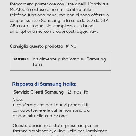
fotocamera posteriore con i tre anelli. L’antivirus
McAfee è costoso e non mi sembra utile. Il
USB Type-C
USB Type-C
telefono funziona bene, ma non ci sono offerte o
coupon sul sito Samsung, e la scheda SD da 512
GB costa troppo. Nel complesso, un buon
Altre connessioni
Altre connessioni
smartphone ma con troppi costi aggiuntivi.
Bluetooth 6.0 Wi-Fi 6E, 80
Consiglia questo prodotto
✘
No
2.11a/b/g/n/ac/ax 2.4GHz+
5GHz+6GHz, HE80, MIMO,
Inizialmente pubblicata su Samsung
1024-QAM GPS, Glonass, B
Italia
eidou, Galileo, QZSS
Presenza AI
Presenza AI
Risposta di Samsung Italia:
·
2 mesi fa
Servizio Clienti Samsung
Con AI
Senza AI
Ciao,
ti confermo che per i nuovi prodotti il
Comandi vocali
Comandi vocali
caricabatterie e le cuffie non sono più
disponibili nella confezione.
Questa decisione è stata presa sia per un
fattore ambientale, quindi utile per l'ambiente
Viva voce
Viva voce