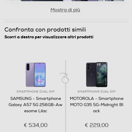
256
Mostra di più
Connessioni
Confronta con prodotti simili
Presenza Bluetooth
Scorri a destra per visualizzare altri prodotti
Bluetooth
Bluetooth 6.0
Tecnologia NFC
SMARTPHONE DUAL SIM
SMARTPHONE DUAL SIM
SAMSUNG - Smartphone
MOTOROLA - Smartphone
Porta USB
Galaxy A57 5G 256GB-Aw
MOTO G35 5G-Midnight Bl
esome Lilac
ack
€ 534,00
€ 229,00
Tipo USB