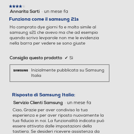
Play Video
modale.
GPS
★★★★★
★★★★★
Sistema operativo
Sistema operativo
·
un mese fa
Annarita Sarti
4
su
Funziona come il samsung 21s
Android
Android
5
Ho comprato dye giorni fa e molto simile al
stelle.
samsung s21 che avevo ma che ad esempio
Alimentazione
Versione sistema operativ
Versione sistema operativ
quando scrivo levparole non me le evidenzia
o
o
nella barra per vedere se sono giuste
Ricarica Wireless
Android 16
14 stock
Consiglia questo prodotto
✔
Sì
Core processore
Core processore
Inizialmente pubblicata su Samsung
Tipo di batteria
Italia
Octa Core
Octa Core
5000 mAh Lithium-Ion
Risposta di Samsung Italia:
Alimentatore incluso
Velocità del processore in
Velocità del processore in
GHz
GHz
·
un mese fa
Servizio Clienti Samsung
Alimentatore non incluso
Ciao, Grazie per aver condiviso la tua
Finitura in vetro lucido.
esperienza e per aver riposto nuovamente la
2,9
2,2
Potenza MIN ricarica via USB Type-C in W
tua fiducia in noi. La funzionalità indicata può
Look moderno
essere attivata dalle impostazioni della
Descrizione processore
Descrizione processore
tastiera. Se desideri ricevere assistenza da
10