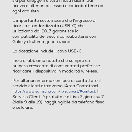
sia per alleggerire tutti i nostri clienti dal
ricevere ulteriori accessori e caricabatterie ad
ogni acquisto.
È importante sottolineare che l’ingresso di
Vibrazione
Vibrazione
ricarica standardizzato (USB-C) che
utilizziamo dal 2017 garantisce la
compatibilità dei vecchi caricabatterie con i
Galaxy di ultima generazione.
La dotazione include il cavo USB-C.
Altre funzioni
Altre funzioni
Inoltre, abbiamo notato che sempre un
Awesome Intelligence: Gom
numero crescente di consumatori preferisce
ricaricare il dispositivo in modalità wireless.
ma oggetto, Volto migliore,
Suggerimenti di modifica, Fi
Per ulteriori informazioni potrai contattare il
ltri personalizzati, Ritaglio a
servizio clienti attraverso l’Area Contattaci:
utomatico, Selezione AI, Le
. Il
https://www.samsung.com/it/support/#contact
ggi ad alta voce, Trascrizion
Servizio Clienti è gratuito e attivo 7 giorni su 7
(dalle 9 alle 19), raggiungibile da telefono fisso
e vocale App Galaxy: Walle
o cellulare.
t, Find, Samsung Cloud, Sto
re, Global Goals, News, Kids,
Health, Members, Notes, TV
, Smart Switch, Internet, M