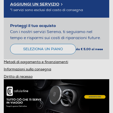
AGGIUNGI UN SERVIZIO
*I servizi sono esclusi dal costo di consegna
Proteggi il tuo acquisto
Con i nostri servizi Serena, ti seguiamo nel
tempo e risparmi sui costi di riparazioni future.
SELEZIONA UN PIANO
da € 5,00 al mese
Metodi di pagamento e finanziamenti
Informazioni sulla consegna
Diritto di recesso