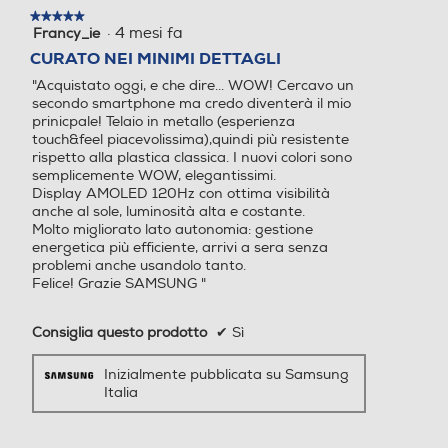
odalità e routine, Galaxy Av
★★★★★
★★★★★
atar Samsung ecosystem:
·
4 mesi fa
Francy_ie
5
SmartThings, Controllo mul
su
CURATO NEI MINIMI DETTAGLI
tiplo, Continua su altri disp
5
gallery image 1 of 4
gallery image 2 of 4
gallery
"Acquistato oggi, e che dire... WOW! Cercavo un
stelle.
ositivi (Samsung app conti
secondo smartphone ma credo diventerà il mio
image 3 of 4
gallery image 4 of 4
nuity), Condivisione archivi
prinicpale! Telaio in metallo (esperienza
Progettato per durare
azione, Chiamata e testo s
touch&feel piacevolissima),quindi più resistente
u altri dispositivi, Commuta
rispetto alla plastica classica. I nuovi colori sono
zione automatica Buds, Dis
con 6 aggiornamenti del
semplicemente WOW, elegantissimi.
Display AMOLED 120Hz con ottima visibilità
positivi vicini
anche al sole, luminosità alta e costante.
sistema operativo e di
Molto migliorato lato autonomia: gestione
Lettore impronte digitali
Lettore impronte digitali
energetica più efficiente, arrivi a sera senza
sicurezza
problemi anche usandolo tanto.
Felice! Grazie SAMSUNG "
Mantieni il tuo Galaxy A57 5G aggiornato e sicuro con un supporto
Radio integrata
Radio integrata
Consiglia questo prodotto
✔
Sì
software a lungo termine, che ti permette di goderti il tuo smartphone
per anni. Galaxy A57 5G include 6 aggiornamenti del sistema operativo,
per scoprire modi nuovi e più semplici per creare, connettersi e
Inizialmente pubblicata su Samsung
rimanere produttivi grazie ad azioni fluide e funzionalità di gestione del
Italia
dispositivo. Non solo: le funzioni di sicurezza e manutenzione si
4G-LTE
4G-LTE
aggiornano per 6 anni, per proteggerti dalle minacce di oggi e di
domani.